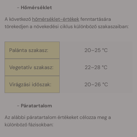
Hőmérséklet
A következő
hőmérséklet-értékek
fenntartására
törekedjen a növekedési ciklus különböző szakaszaiban:
Palánta szakasz:
20–25 °C
Vegetatív szakasz:
22–28 °C
Virágzási időszak:
20–26 °C
Páratartalom
Az alábbi páratartalom értékeket célozza meg a
különböző fázisokban: