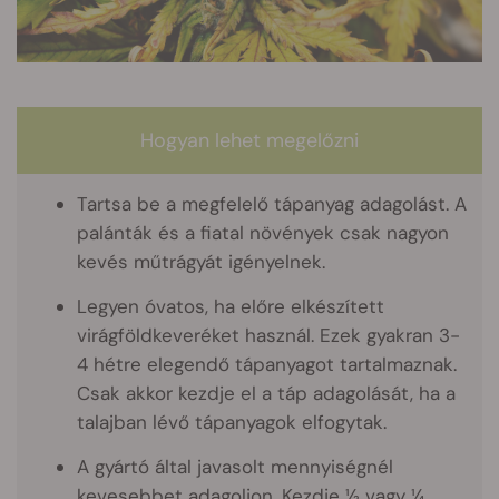
Hogyan lehet megelőzni
Tartsa be a megfelelő tápanyag adagolást. A
palánták és a fiatal növények csak nagyon
kevés műtrágyát igényelnek.
Legyen óvatos, ha előre elkészített
virágföldkeveréket használ. Ezek gyakran 3-
4 hétre elegendő tápanyagot tartalmaznak.
Csak akkor kezdje el a táp adagolását, ha a
talajban lévő tápanyagok elfogytak.
A gyártó által javasolt mennyiségnél
kevesebbet adagoljon. Kezdje ½ vagy ¼