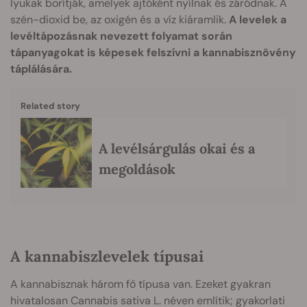
lyukak borítják, amelyek ajtóként nyílnak és záródnak. A
szén-dioxid be, az oxigén és a víz kiáramlik.
A levelek a
levéltápozásnak nevezett folyamat során
tápanyagokat is képesek felszívni a kannabisznövény
táplálására.
Related story
A levélsárgulás okai és a
megoldások
A kannabiszlevelek típusai
A kannabisznak három fő típusa van. Ezeket gyakran
hivatalosan Cannabis sativa L. néven említik; gyakorlati