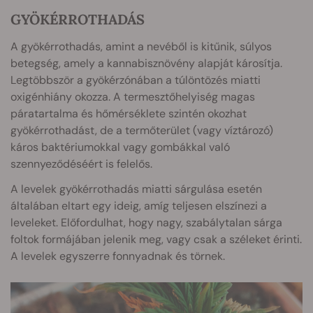
GYÖKÉRROTHADÁS
A gyökérrothadás, amint a nevéből is kitűnik, súlyos
betegség, amely a kannabisznövény alapját károsítja.
Legtöbbször a gyökérzónában a túlöntözés miatti
oxigénhiány okozza. A termesztőhelyiség magas
páratartalma és hőmérséklete szintén okozhat
gyökérrothadást, de a termőterület (vagy víztározó)
káros baktériumokkal vagy gombákkal való
szennyeződéséért is felelős.
A levelek gyökérrothadás miatti sárgulása esetén
általában eltart egy ideig, amíg teljesen elszínezi a
leveleket. Előfordulhat, hogy nagy, szabálytalan sárga
foltok formájában jelenik meg, vagy csak a széleket érinti.
A levelek egyszerre fonnyadnak és törnek.