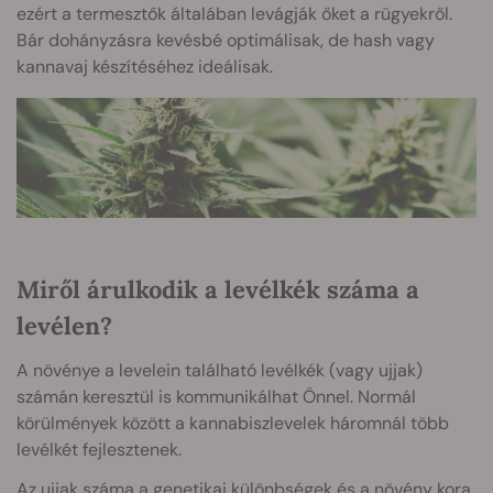
ezért a termesztők általában levágják őket a rügyekről.
Bár dohányzásra kevésbé optimálisak, de hash vagy
kannavaj készítéséhez ideálisak.
Miről árulkodik a levélkék száma a
levélen?
A növénye a levelein található levélkék (vagy ujjak)
számán keresztül is kommunikálhat Önnel. Normál
körülmények között a kannabiszlevelek háromnál több
levélkét fejlesztenek.
Az ujjak száma a genetikai különbségek és a növény kora