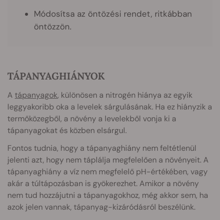
Módosítsa az öntözési rendet, ritkábban
öntözzön.
TÁPANYAGHIÁNYOK
A
tápanyagok
, különösen a nitrogén hiánya az egyik
leggyakoribb oka a levelek sárgulásának. Ha ez hiányzik a
termőközegből, a növény a levelekből vonja ki a
tápanyagokat és közben elsárgul.
Fontos tudnia, hogy a tápanyaghiány nem feltétlenül
jelenti azt, hogy nem táplálja megfelelően a növényeit. A
tápanyaghiány a víz nem megfelelő pH-értékében, vagy
akár a túltápozásban is gyökerezhet. Amikor a növény
nem tud hozzájutni a tápanyagokhoz, még akkor sem, ha
azok jelen vannak, tápanyag-kizáródásról beszélünk.