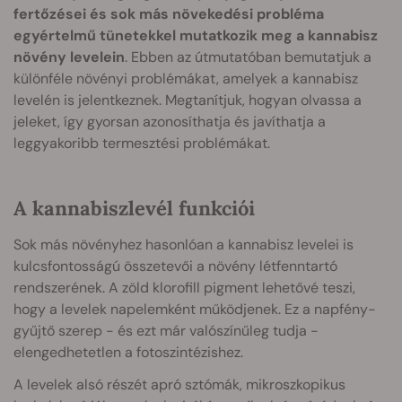
fertőzései és sok más növekedési probléma
egyértelmű tünetekkel mutatkozik meg a kannabisz
növény levelein
. Ebben az útmutatóban bemutatjuk a
különféle növényi problémákat, amelyek a kannabisz
levelén is jelentkeznek. Megtanítjuk, hogyan olvassa a
jeleket, így gyorsan azonosíthatja és javíthatja a
leggyakoribb termesztési problémákat.
A kannabiszlevél funkciói
Sok más növényhez hasonlóan a kannabisz levelei is
kulcsfontosságú összetevői a növény létfenntartó
rendszerének. A zöld klorofill pigment lehetővé teszi,
hogy a levelek napelemként működjenek. Ez a napfény-
gyűjtő szerep - és ezt már valószínűleg tudja -
elengedhetetlen a fotoszintézishez.
A levelek alsó részét apró sztómák, mikroszkopikus