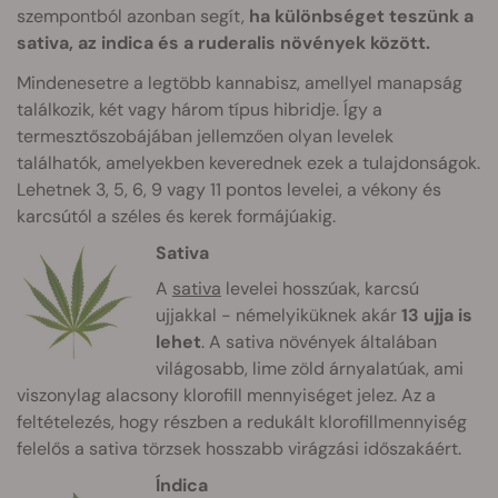
szempontból azonban segít,
ha különbséget teszünk a
sativa, az indica és a ruderalis növények között.
Mindenesetre a legtöbb kannabisz, amellyel manapság
találkozik, két vagy három típus hibridje. Így a
termesztőszobájában jellemzően olyan levelek
találhatók, amelyekben keverednek ezek a tulajdonságok.
Lehetnek 3, 5, 6, 9 vagy 11 pontos levelei, a vékony és
karcsútól a széles és kerek formájúakig.
Sativa
A
sativa
levelei hosszúak, karcsú
ujjakkal - némelyiküknek akár
13 ujja is
lehet
. A sativa növények általában
világosabb, lime zöld árnyalatúak, ami
viszonylag alacsony klorofill mennyiséget jelez. Az a
feltételezés, hogy részben a redukált klorofillmennyiség
felelős a sativa törzsek hosszabb virágzási időszakáért.
Índica