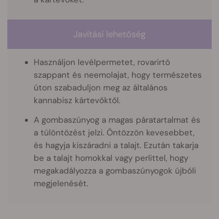
Javítási lehetőség
Használjon levélpermetet, rovarirtó
szappant és neemolajat, hogy természetes
úton szabaduljon meg az általános
kannabisz kártevőktől.
A gombaszúnyog a magas páratartalmat és
a túlöntözést jelzi. Öntözzön kevesebbet,
és hagyja kiszáradni a talajt. Ezután takarja
be a talajt homokkal vagy perlittel, hogy
megakadályozza a gombaszúnyogok újbóli
megjelenését.