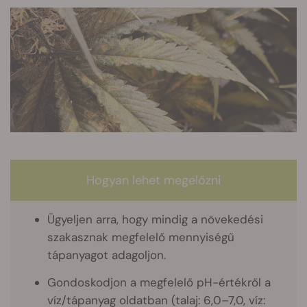
Hogyan lehet megelőzni
Ügyeljen arra, hogy mindig a növekedési
szakasznak megfelelő mennyiségű
tápanyagot adagoljon.
Gondoskodjon a megfelelő pH-értékről a
víz/tápanyag oldatban (talaj: 6,0–7,0, víz: