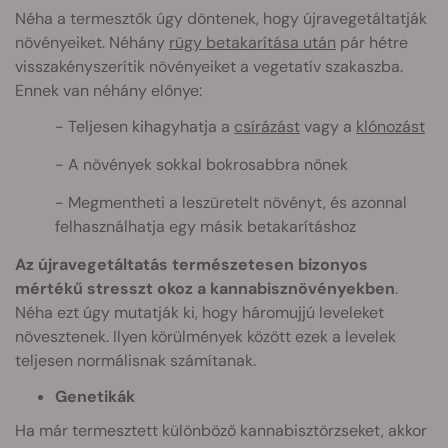
Néha a termesztők úgy döntenek, hogy újravegetáltatják
növényeiket. Néhány
rügy betakarítása után
pár hétre
visszakényszerítik növényeiket a vegetatív szakaszba.
Ennek van néhány előnye:
Teljesen kihagyhatja a
csírázást
vagy a
klónozást
A növények sokkal bokrosabbra nőnek
Megmentheti a leszüretelt növényt, és azonnal
felhasználhatja egy másik betakarításhoz
Az újravegetáltatás természetesen bizonyos
mértékű stresszt okoz a kannabisznövényekben
.
Néha ezt úgy mutatják ki, hogy háromujjú leveleket
növesztenek. Ilyen körülmények között ezek a levelek
teljesen normálisnak számítanak.
Genetikák
Ha már termesztett különböző kannabisztörzseket, akkor