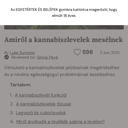
Az EGYETÉRTEK ÉS BELÉPEK gombra kattintva megerősíti, hogy
elmúlt 18 éves
Amiről a kannabiszlevelek mesélnek
596
By
Luke Sumpter
7 Jun 2021
Reviewed by:
Gloria Payá
Útmutató a kannabiszlevelek jelzéseinek megértéséhez
és a növény egészségügyi problémáinak kezeléséhez.
Tartalom:
A kannabiszlevél funkciói
A kannabiszlevelek típusai
Legyező és cukorlevelek
Miről árulkodik a levélkék száma a levélen?