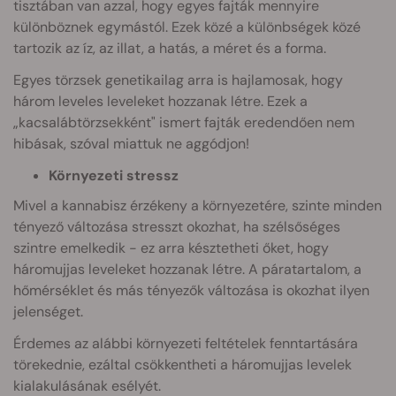
tisztában van azzal, hogy egyes fajták mennyire
különböznek egymástól. Ezek közé a különbségek közé
tartozik az íz, az illat, a hatás, a méret és a forma.
Egyes törzsek genetikailag arra is hajlamosak, hogy
három leveles leveleket hozzanak létre. Ezek a
„kacsalábtörzsekként" ismert fajták eredendően nem
hibásak, szóval miattuk ne aggódjon!
Környezeti stressz
Mivel a kannabisz érzékeny a környezetére, szinte minden
tényező változása stresszt okozhat, ha szélsőséges
szintre emelkedik - ez arra késztetheti őket, hogy
háromujjas leveleket hozzanak létre. A páratartalom, a
hőmérséklet és más tényezők változása is okozhat ilyen
jelenséget.
Érdemes az alábbi környezeti feltételek fenntartására
törekednie, ezáltal csökkentheti a háromujjas levelek
kialakulásának esélyét.