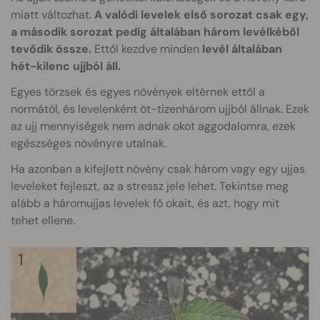
miatt változhat.
A valódi levelek első sorozat csak egy,
a második sorozat pedig általában három levélkéből
tevődik össze.
Ettől kezdve minden
levél általában
hét-kilenc ujjból áll.
Egyes törzsek és egyes növények eltérnek ettől a
normától, és levelenként öt-tizenhárom ujjból állnak. Ezek
az ujj mennyiségek nem adnak okot aggodalomra, ezek
egészséges növényre utalnak.
Ha azonban a kifejlett növény csak három vagy egy ujjas
leveleket fejleszt, az a stressz jele lehet. Tekintse meg
alább a háromujjas levelek fő okait, és azt, hogy mit
tehet ellene.