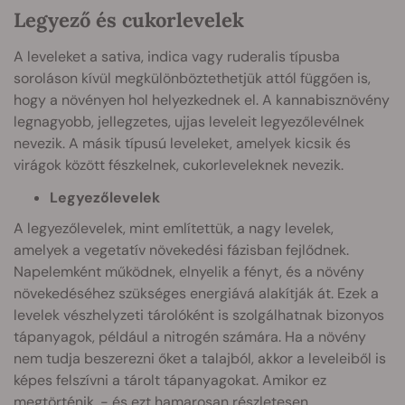
Legyező és cukorlevelek
A leveleket a sativa, indica vagy ruderalis típusba
soroláson kívül megkülönböztethetjük attól függően is,
hogy a növényen hol helyezkednek el. A kannabisznövény
legnagyobb, jellegzetes, ujjas leveleit legyezőlevélnek
nevezik. A másik típusú leveleket, amelyek kicsik és
virágok között fészkelnek, cukorleveleknek nevezik.
Legyezőlevelek
A legyezőlevelek, mint említettük, a nagy levelek,
amelyek a vegetatív növekedési fázisban fejlődnek.
Napelemként működnek, elnyelik a fényt, és a növény
növekedéséhez szükséges energiává alakítják át. Ezek a
levelek vészhelyzeti tárolóként is szolgálhatnak bizonyos
tápanyagok, például a nitrogén számára. Ha a növény
nem tudja beszerezni őket a talajból, akkor a leveleiből is
képes felszívni a tárolt tápanyagokat. Amikor ez
megtörténik, - és ezt hamarosan részletesen