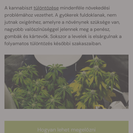
A kannabiszt
túlöntözése
mindenféle növekedési
problémához vezethet. A gyökerek fuldoklanak, nem
jutnak oxigénhez, amelyre a növénynek szüksége van,
nagyobb valószínűséggel jelennek meg a penész,
gombák és kártevők. Sokszor a levelek is elsárgulnak a
folyamatos túlöntözés későbbi szakaszaiban.
Hogyan lehet megelőzni