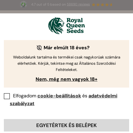
4.7 out of 5 based on
58690 reviews
☀️
Summer Sales
: până la 50% reducere
la produsele selectate! ⏤
Cumpără acum
🛍️
a Royal Queen Seeds-től.
Kannabisz Termesztési Kalauz
Már elmúlt 18 éves?
Weboldalunk tartalma és termékei csak nagykorúak számára
elérhetőek. Kérjük, tekintse meg az Általános Szerződési
Termesztési útmutató témák
Feltételeket.
Nem, még nem vagyok 18+
Elfogadom
cookie-beállítások
és
adatvédelmi
szabályzat
EGYETÉRTEK ÉS BELÉPEK