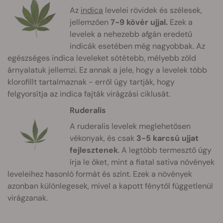
Az
indica
levelei rövidek és szélesek,
jellemzően
7-9 kövér ujjal.
Ezek a
levelek a nehezebb afgán eredetű
indicák esetében még nagyobbak. Az
egészséges indica leveleket sötétebb, mélyebb zöld
árnyalatuk jellemzi. Ez annak a jele, hogy a levelek több
klorofillt tartalmaznak - erről úgy tartják, hogy
felgyorsítja az indica fajták virágzási ciklusát.
Ruderalis
A ruderalis levelek meglehetősen
vékonyak, és csak
3-5 karcsú ujjat
fejlesztenek
. A legtöbb termesztő úgy
írja le őket, mint a fiatal sativa növények
leveleihez hasonló formát és színt. Ezek a növények
azonban különlegesek, mivel a kapott fénytől függetlenül
virágzanak.