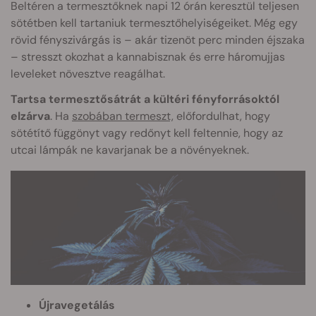
Beltéren a termesztőknek napi 12 órán keresztül teljesen
sötétben kell tartaniuk termesztőhelyiségeiket. Még egy
rövid fényszivárgás is – akár tizenöt perc minden éjszaka
– stresszt okozhat a kannabisznak és erre háromujjas
leveleket növesztve reagálhat.
Tartsa termesztősátrát a kültéri fényforrásoktól
elzárva
. Ha
szobában termeszt,
előfordulhat, hogy
sötétítő függönyt vagy redőnyt kell feltennie, hogy az
utcai lámpák ne kavarjanak be a növényeknek.
Újravegetálás