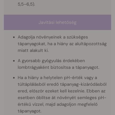
5,5–6,5).
Javítási lehetőség
Adagolja növényeinek a szükséges
tápanyagokat, ha a hiány az alultápozottság
miatt alakult ki.
A gyorsabb gyógyulás érdekében
lombtrágyaként biztosítsa a tápanyagot.
Ha a hiány a helytelen pH-érték vagy a
túltáplálásból eredő tápanyag-kizáródásból
ered, először ezeket kell kezelnie. Ebben az
esetben öblítse át növényét semleges pH-
értékű vízzel, majd adagoljon megfelelő
tápanyagot.