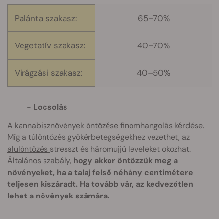
Palánta szakasz:
65–70%
Vegetatív szakasz:
40–70%
Virágzási szakasz:
40–50%
Locsolás
A kannabisznövények öntözése finomhangolás kérdése.
Míg a túlöntözés gyökérbetegségekhez vezethet, az
alulöntözés
stresszt és háromujjú leveleket okozhat.
Általános szabály,
hogy akkor öntözzük meg a
növényeket, ha a talaj felső néhány centimétere
teljesen kiszáradt. Ha tovább vár, az kedvezőtlen
lehet a növények számára.