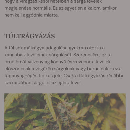
hogy a virágzás késői heteiben a sárga levelek
megjelenése normális. Ez az egyetlen alkalom, amikor
nem kell aggódnia miatta.
TÚLTRÁGYÁZÁS
A túl sok műtrágya adagolása gyakran okozza a
kannabisz leveleinek sárgulását. Szerencsére, ezt a
problémát viszonylag könnyű észrevenni: a levelek
először csak a végükön sárgulnak vagy barnulnak - ez a
tápanyag-égés tipikus jele. Csak a túltrágyázás későbbi
szakaszában sárgul el az egész levél.