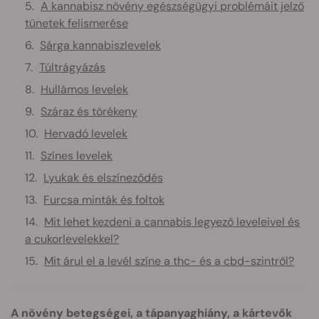
A kannabisz növény egészségügyi problémáit jelző
tünetek felismerése
Sárga kannabiszlevelek
Túltrágyázás
Hullámos levelek
Száraz és törékeny
Hervadó levelek
Színes levelek
Lyukak és elszíneződés
Furcsa minták és foltok
Mit lehet kezdeni a cannabis legyező leveleivel és
a cukorlevelekkel?
Mit árul el a levél színe a thc- és a cbd-szintről?
A növény betegségei, a tápanyaghiány, a kártevők