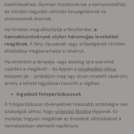
beállításokhoz. Gyorsan hozzászoknak a környezetükhöz,
és minden nagyobb változás fenyegetésnek és
stresszesnek éreznek.
Ha hirtelen megváltoztatja a fényforrást,
a
kannabisznövények olykor háromujjas levelekkel
reagálnak
. A fény típusának vagy erősségének hirtelen
eltolódása megzavarhatja a növényt.
Ha elromlott a lámpája, vagy esetleg újra szeretné
cserélni a meglévőt - és éppen a
növekedési ciklus
közepén jár - próbáljon meg egy olyan modellt vásárolni,
amely a lehető legjobban hasonlít a régihez.
Ingadozó fotoperiódusosok
A fotoperiódusos növényeknek hosszabb sötétségre van
szükségük ahhoz, hogy
virágzási fázisba
lépjenek. Ez
mutatja, hogyan reagálnak az évszakok változásával a
természetben elérhető napfényre.