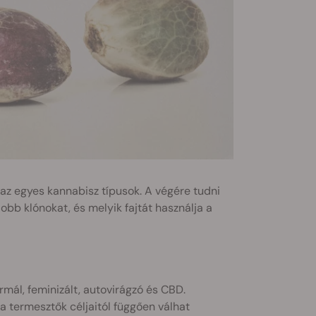
z egyes kannabisz típusok. A végére tudni
jobb klónokat, és melyik fajtát használja a
ál, feminizált, autovirágzó és CBD.
a termesztők céljaitól függően válhat