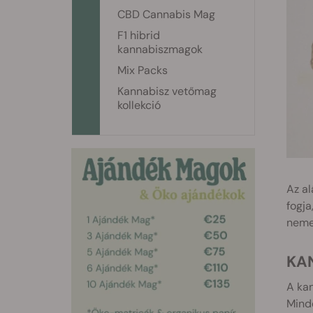
CBD Cannabis Mag
F1 hibrid
kannabiszmagok
Mix Packs
Kannabisz vetőmag
kollekció
Az al
fogja
neme
K
A kan
Minde