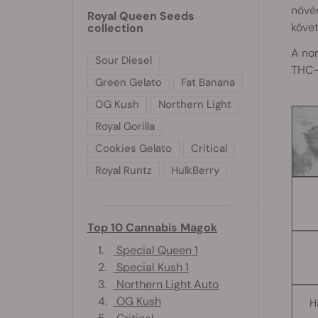
növén
Royal Queen Seeds
köve
collection
A no
Sour Diesel
THC-
Green Gelato
Fat Banana
OG Kush
Northern Light
Royal Gorilla
Cookies Gelato
Critical
Royal Runtz
HulkBerry
Top 10 Cannabis Magok
1.
Special Queen 1
2.
Special Kush 1
3.
Northern Light Auto
4.
OG Kush
H