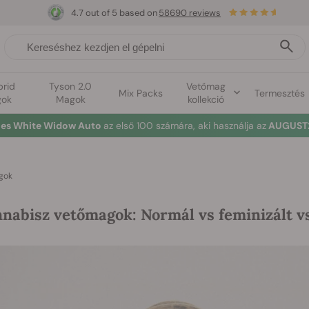
4.7 out of 5 based on
58690 reviews
brid
Tyson 2.0
Vetőmag
Mix Packs
Termesztés
ok
Magok
kollekció
nes White Widow Auto
az első 100 számára, aki használja az
AUGUST2
agok
nabisz vetőmagok: Normál vs feminizált v