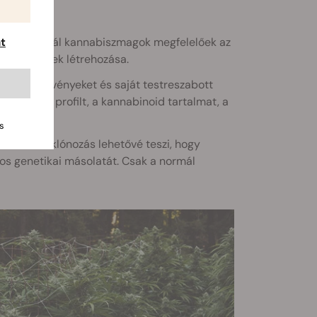
kkor a normál kannabiszmagok megfelelőek az
t
aját törzsek létrehozása.
delkező növényeket és saját testreszabott
- a terpén profilt, a kannabinoid tartalmat, a
s
velnie. A klónozás lehetővé teszi, hogy
ntos genetikai másolatát. Csak a normál