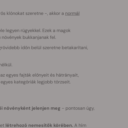
ős klónokat szeretne -, akkor a
normál
ele legyen rügyekkel. Ezek a magok
ú növények bukkanjanak fel.
rövidebb időn belül szeretne betakarítani,
élkül.
 egyes fajták előnyeit és hátrányait,
egyes kategóriák legjobb törzseit.
ői növényként jelenjen meg
- pontosan úgy,
ket
létrehozó nemesítők körében.
A hím