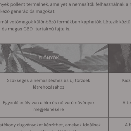
yek pollent termelnek, amelyet a nemesítők felhasználnak a 
tkező generációs magokat.
rmál vetőmagok különböző formákban kaphatók. Létezik közt
 és magas
CBD-tartalmú fajta is
.
ELŐNYÖK
Szükséges a nemesítéshez és új törzsek
Kisz
létrehozásához
Egyenlő esély van a hím és nőivarú növények
A t
megjelenésére
atékony dugványokat készíthet, amelyek ideálisak
A h