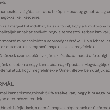
óvá.
nemesítés világába szeretne belépni - esetleg genetikailag er
magokkal
kell kezdenie.
izált magvakkal indulhat, ha az a fő cél, hogy a lombkorona t
alizálják annak az esélyét, hogy a termesztő-térben hímivar
ermesztő mindenekelőtt a sebességet értékeli. Ha a lehető leg
 az automatikus virágzású magok lesznek megfelelők.
 törzsek számos előnnyel járnak, és tiszta marad a feje, high n
jünk el ebben a négy kannabiszmag-típusban. Megvizsgáljuk az
tlenül attól, hogy megfelelnek-e Önnek, illetve bemutatjuk az 
ORMÁL
rmál kannabiszmagoknak
50% esélye van, hogy hím vagy n
an a természet rendelte.
 hímek is fejlődnek, a normál magvak népszerűek az új törzse