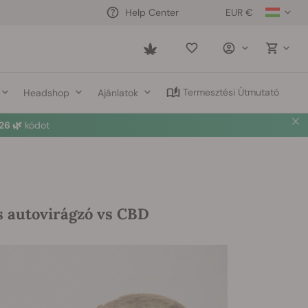
EUR €
Help Center
Saved
items
Termesztési Útmutató
Headshop
Ajánlatok
6 🌿
kódot
s autovirágzó vs CBD