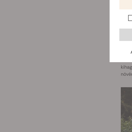
Ö
Ha a 
Ön sz
Ön ké
fajtá
terme
Ha a 
kihag
növén