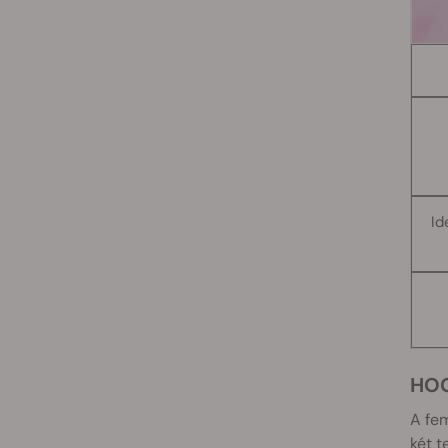
Id
HO
A fem
két t