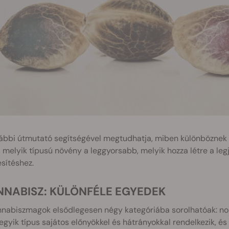
ábbi útmutató segítségével megtudhatja, miben különböznek a
, melyik típusú növény a leggyorsabb, melyik hozza létre a leg
sítéshez.
ANNABISZ: KÜLÖNFÉLE EGYEDEK
nabiszmagok elsődlegesen négy kategóriába sorolhatóak: norm
gyik típus sajátos előnyökkel és hátrányokkal rendelkezik, és 