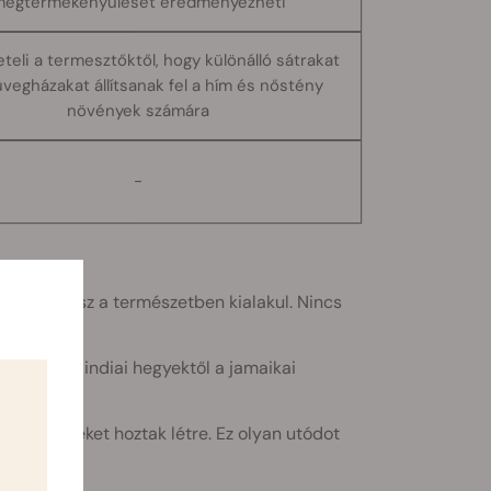
egtermékenyülését eredményezheti
eli a termesztőktől, hogy különálló sátrakat
vegházakat állítsanak fel a hím és nőstény
növények számára
-
 kannabisz a természetben kialakul. Nincs
 terjed, az indiai hegyektől a jamaikai
l hibrideket hoztak létre. Ez olyan utódot