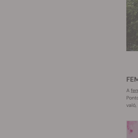
FE
A
fem
Pont
való,