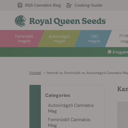
RQS Cannabis Blog
Cooking Guide
F1 hi
Feminizált
Autovirágzó
CBD
magok
magok
magok
mag
🎁
3 ingye
Főoldal
>
Normál vs. Feminizált vs. Autovirágzó Cannabis M
Kan
Categories
Autovirágzó Cannabis
Mag
Feminizált Cannabis
Mag