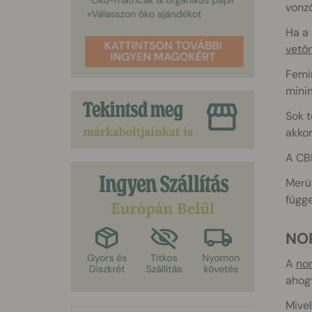
vonz
Ha a 
vető
Femin
minim
Sok t
akkor
A CBD
Merül
függe
N
A
no
ahogy
Mivel