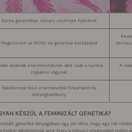
Szinte garantáltan nőivarú növények fejlődnek
Kevés
Megszünteti az 50:50-es genetikai kockázatot
termesz
eális azoknak a termesztőknek, akik csak a nyirkos
A ross
rügyekre vágynak
Hatékonnyá teszi a termesztési folyamatot és
költséghatékony
GYAN KÉSZÜL A FEMINIZÁLT GENETIKA?
inizált genetika lényegében úgy jön létre, hogy egy női növé
echnikát alkalmaznak arra, hogy a nőivarú növényeket pollen el