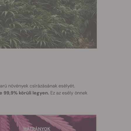
varú növények csírázásának esélyét.
 99,9% körüli legyen.
Ez az esély önnek
HÁTRÁNYOK