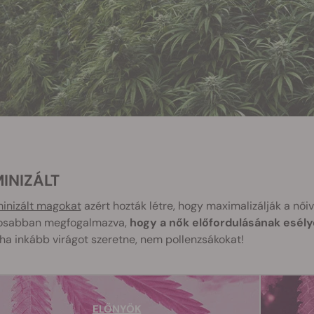
MINIZÁLT
inizált magokat
azért hozták létre, hogy maximalizálják a női
osabban megfogalmazva,
hogy a nők előfordulásának esélye
 ha inkább virágot szeretne, nem pollenzsákokat!
ELŐNYÖK