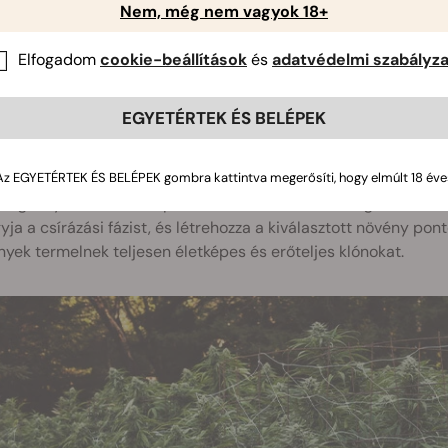
Nem, még nem vagyok 18+
NNEK VALÓ A NORMÁL GENETIKA?
hím és a nőstény növények egyenletes keverékét szeretné, a
Elfogadom
cookie-beállítások
és
adatvédelmi szabályza
ámára. Ha mindkét nem rendelkezésére áll, lehetősége nyílik s
EGYETÉRTEK ÉS BELÉPEK
pes lesz arra, hogy kiválassza a kedvelt tulajdonságokkal ren
inak elkészítéséhez használja fel őket. Bármit megváltoztathat 
lékenységet és a méretet is.
Az EGYETÉRTEK ÉS BELÉPEK gombra kattintva megerősíti, hogy elmúlt 18 éve
dugványokkal akar szaporítani, akkor is normál magokat kell ne
yja a csírázási fázist, és létrehozza a kiválasztott növény po
yek termelnek teljesen életképes és erőteljes klónokat.