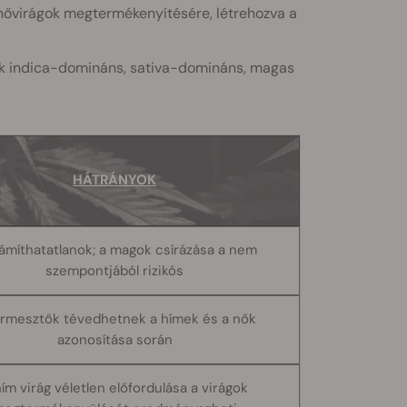
nővirágok megtermékenyítésére, létrehozva a
ük indica-domináns, sativa-domináns, magas
HÁTRÁNYOK
ámíthatatlanok; a magok csírázása a nem
szempontjából rizikós
ermesztők tévedhetnek a hímek és a nők
azonosítása során
ím virág véletlen előfordulása a virágok