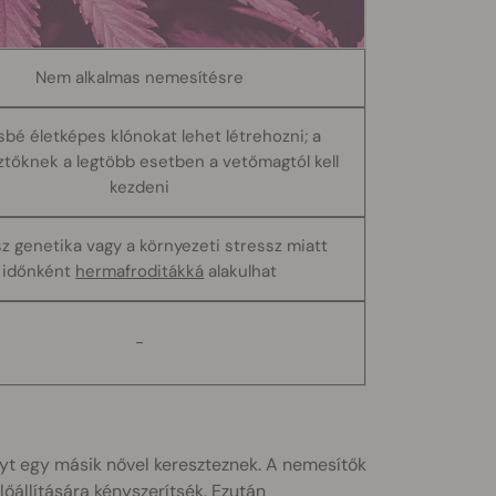
Nem alkalmas nemesítésre
bé életképes klónokat lehet létrehozni; a
tőknek a legtöbb esetben a vetőmagtól kell
kezdeni
z genetika vagy a környezeti stressz miatt
időnként
hermafroditákká
alakulhat
-
nyt egy másik nővel kereszteznek. A nemesítők
őállítására kényszerítsék. Ezután