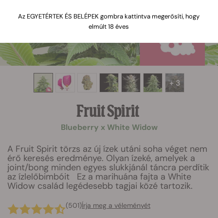
Az EGYETÉRTEK ÉS BELÉPEK gombra kattintva megerősíti, hogy
elmúlt 18 éves
+ 3
Fruit Spirit
Blueberry x White Widow
A Fruit Spirit törzs az új ízek utáni soha véget nem
érő keresés eredménye. Olyan ízeké, amelyek a
joint/bong minden egyes slukkjánál táncra perdítik
az ízlelőbimbóit Ez a marihuána fajta a White
Widow család legédesebb tagjai közé tartozik.
(501)
Írja meg a véleményét