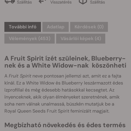
Szállítás
Visszatérés
Szállítás
További infó
Adatlap
Kérdések
(0)
Vélemények (453)
Vásárlói képek (4)
A Fruit Spirit ízét szüleinek, Blueberry-
nek és a White Widow-nak köszönheti
A
Fruit Spirit
neve pontosan jellemzi azt, amit ez a fajta
kínál. Ez a White Widow és Blueberry leszármazott édes
ízprofillal és még édesebb hatásokkal kecsegtet. Az
ínyenceknek, akik olyan élményeket szeretnének, amik
soha nem válnak unalmassá, büszkén mutatjuk be a
Royal Queen Seeds Fruit Spirit feminizált magjait.
Megbízható növekedés és édes termés