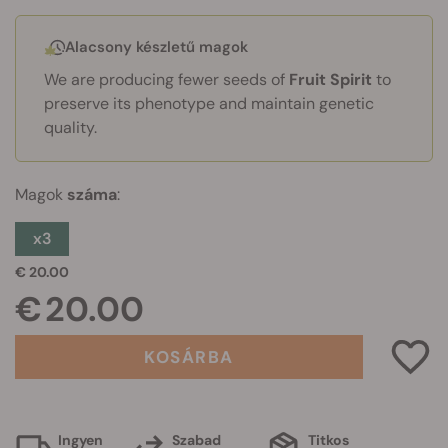
Alacsony készletű magok
We are producing fewer seeds of
Fruit Spirit
to
preserve its phenotype and maintain genetic
quality.
Magok
száma
:
x3
€ 20.00
€ 20.00
KOSÁRBA
Ingyen
Szabad
Titkos