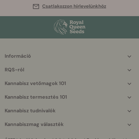
Csatlakozzon hírlevelünkhöz
Információ
More
helpful
RQS-ról
info
Kannabisz vetőmagok 101
Kannabisz termesztés 101
Kannabisz tudnivalók
Kannabiszmag választék