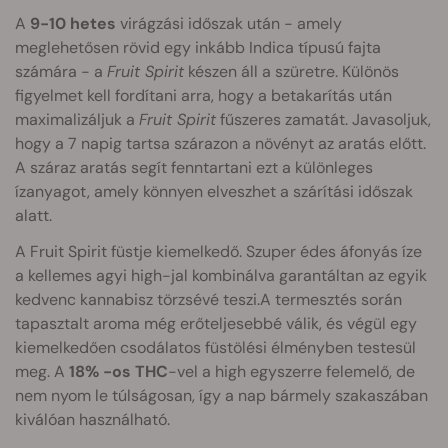
A
9-10 hetes
virágzási időszak után - amely
meglehetősen rövid egy inkább Indica típusú fajta
számára - a
Fruit Spirit
készen áll a szüretre. Különös
figyelmet kell fordítani arra, hogy a betakarítás után
maximalizáljuk a
Fruit Spirit
fűszeres zamatát. Javasoljuk,
hogy a 7 napig tartsa szárazon a növényt az aratás előtt.
A száraz aratás segít fenntartani ezt a különleges
ízanyagot, amely könnyen elveszhet a szárítási időszak
alatt.
A Fruit Spirit füstje kiemelkedő. Szuper édes áfonyás íze
a kellemes agyi high-jal kombinálva garantáltan az egyik
kedvenc kannabisz törzsévé teszi.A termesztés során
tapasztalt aroma még erőteljesebbé válik, és végül egy
kiemelkedően csodálatos füstölési élményben testesül
meg. A
18% -os THC
-vel a high egyszerre felemelő, de
nem nyom le túlságosan, így a nap bármely szakaszában
kiválóan használható.