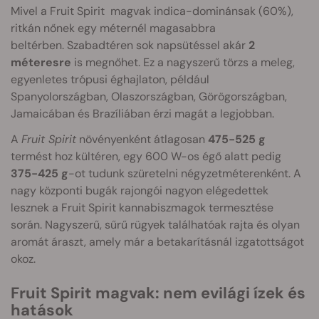
Mivel a Fruit Spirit magvak indica-dominánsak (60%),
ritkán nőnek egy méternél magasabbra
beltérben. Szabadtéren sok napsütéssel akár
2
méteresre
is megnőhet. Ez a nagyszerű törzs a meleg,
egyenletes trópusi éghajlaton, például
Spanyolországban, Olaszországban, Görögországban,
Jamaicában és Brazíliában érzi magát a legjobban.
A
Fruit Spirit
növényenként átlagosan
475-525 g
termést hoz kültéren, egy 600 W-os égő alatt pedig
375-425 g
-ot tudunk szüretelni négyzetméterenként. A
nagy központi bugák rajongói nagyon elégedettek
lesznek a Fruit Spirit kannabiszmagok termesztése
során. Nagyszerű, sűrű rügyek találhatóak rajta és olyan
aromát áraszt, amely már a betakarításnál izgatottságot
okoz.
Fruit Spirit magvak: nem evilági ízek és
hatások