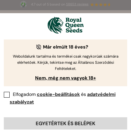
4.7 out of 5 based on
58653 reviews
☀️
Summer Sales
: până la 50% reducere
la produsele selectate! ⏤
Cumpără acum
🛍️
Már elmúlt 18 éves?
Weboldalunk tartalma és termékei csak nagykorúak számára
elérhetőek. Kérjük, tekintse meg az Általános Szerződési
Feltételeket.
Nem, még nem vagyok 18+
Elfogadom
cookie-beállítások
és
adatvédelmi
szabályzat
EGYETÉRTEK ÉS BELÉPEK