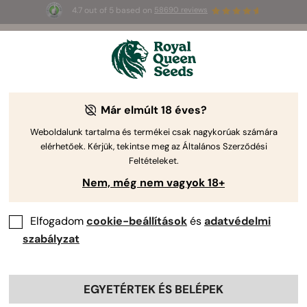
4.7 out of 5 based on
58690 reviews
3 extra
Triple G Auto
az első 100-nak,
🎁
aki az 
JULY
26
 kódot használja
🌿
Már elmúlt 18 éves?
Weboldalunk tartalma és termékei csak nagykorúak számára
elérhetőek. Kérjük, tekintse meg az Általános Szerződési
Feltételeket.
Nem, még nem vagyok 18+
Elfogadom
cookie-beállítások
és
adatvédelmi
szabályzat
EGYETÉRTEK ÉS BELÉPEK