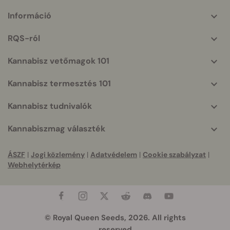
Információ
More
helpful
RQS-ról
info
Kannabisz vetőmagok 101
Kannabisz termesztés 101
Kannabisz tudnivalók
Kannabiszmag választék
ÁSZF
|
Jogi közlemény
|
Adatvédelem
|
Cookie szabályzat
|
Webhelytérkép
© Royal Queen Seeds, 2026. All rights
reserved