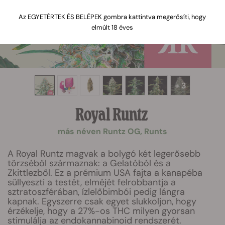
Az EGYETÉRTEK ÉS BELÉPEK gombra kattintva megerősíti, hogy
elmúlt 18 éves
+ 3
Royal Runtz
más néven Runtz OG, Runts
A Royal Runtz magvak a bolygó két legerősebb
törzséből származnak: a Gelatóból és a
Zkittlezből. Ez a prémium USA fajta a kanapéba
süllyeszti a testét, elméjét felrobbantja a
sztratoszférában, ízlelőbimbói pedig lángra
kapnak. Egyszerre csak egyet slukkoljon, hogy
érzékelje, hogy a 27%-os THC milyen gyorsan
stimulálja az endokannabinoid rendszerét.