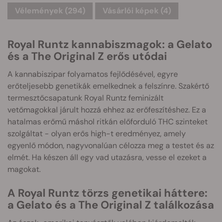
Vélemények (294)
Vásárlói képek (4)
Royal Runtz kannabiszmagok: a Gelato
és a The Original Z erős utódai
A kannabiszipar folyamatos fejlődésével, egyre
erőteljesebb genetikák emelkednek a felszínre. Szakértő
termesztőcsapatunk Royal Runtz feminizált
vetőmagokkal járult hozzá ehhez az erőfeszítéshez. Ez a
hatalmas erőmű máshol ritkán előforduló THC szinteket
szolgáltat - olyan erős high-t eredményez, amely
egyenlő módon, nagyvonalúan célozza meg a testet és az
elmét. Ha készen áll egy vad utazásra, vesse el ezeket a
magokat.
A Royal Runtz törzs genetikai háttere:
a Gelato és a The Original Z találkozása