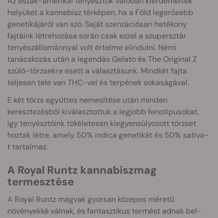
Az észak-amerikai tenyésztők valóban kiérdemelték
helyüket a kannabisz térképen, ha a Föld legerősebb
genetikájáról van szó. Saját szenzációsan hatékony
fajtáink létrehozása során csak ezzel a szupersztár
tenyészállománnyal volt értelme elindulni. Némi
tanácskozás után a legendás Gelato és The Original Z
szülő-törzsekre esett a választásunk. Mindkét fajta
teljesen tele van THC-vel és terpének sokaságával.
E két törzs együttes nemesítése után minden
keresztezésből kiválasztottuk a legjobb fenotípusokat,
így tenyésztőink tökéletesen kiegyensúlyozott törzset
hoztak létre, amely 50% indica genetikát és 50% sativa-
t tartalmaz.
A Royal Runtz kannabiszmag
termesztése
A Royal Runtz magvak gyorsan közepes méretű
növényekké válnak, és fantasztikus termést adnak bel-