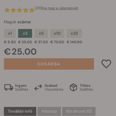
(311)
Írja meg a véleményét
Magok
száma
:
x1
x3
x5
x10
x25
€ 9.50
€ 25.00
€ 37.50
€ 70.00
€ 140.00
€ 25.00
KOSÁRBA
Ingyen
Szabad
Titkos
Szállítás
Visszatérés
Szállítás
További infó
Adatlap
Kérdések
(0)