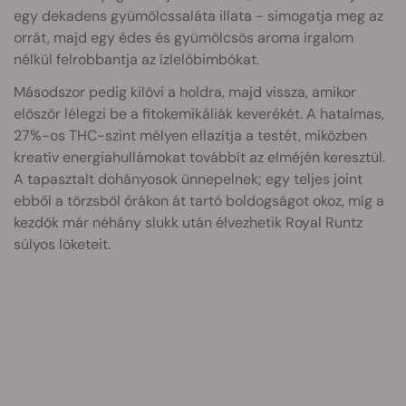
egy dekadens gyümölcssaláta illata - simogatja meg az
orrát, majd egy édes és gyümölcsös aroma irgalom
nélkül felrobbantja az ízlelőbimbókat.
Másodszor pedig kilövi a holdra, majd vissza, amikor
először lélegzi be a fitokemikáliák keverékét. A hatalmas,
27%-os THC-szint mélyen ellazítja a testét, miközben
kreatív energiahullámokat továbbít az elméjén keresztül.
A tapasztalt dohányosok ünnepelnek; egy teljes joint
ebből a törzsből órákon át tartó boldogságot okoz, míg a
kezdők már néhány slukk után élvezhetik Royal Runtz
súlyos löketeit.