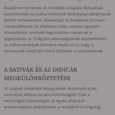
Kisebb termetüknek és rövidebb virágzási fázisuknak
köszönhetően az indica növények tökéletesen alkalmasak
beltéri termesztésre. Átalakítási technikákkal könnyen
manipulálhatók, és általában szép, vaskos rügyeket
növesztenek, amelyek nagyszerűen mutatnak a
tégelyekben is. Virágzási sebességüknek köszönhetően
az indica növények lehetővé teszik azt is, hogy a
termesztők rövid időn belül többször is szüreteljenek.
A SATIVÁK ÉS AZ INDICÁK
MEGKÜLÖNBÖZTETÉSE
18. századi botanikai feljegyzések részletezik a két
kannabisz altípus vizuális különbségeit. Ezek a
morfológiai különbségek az egyes altípusok
anatómiájában jelentkeznek, a levelektől a virágokig.