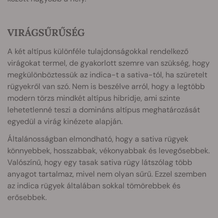
VIRÁGSŰRŰSÉG
A két altípus különféle tulajdonságokkal rendelkező
virágokat termel, de gyakorlott szemre van szükség, hogy
megkülönböztessük az indica-t a sativa-tól, ha szüretelt
rügyekről van szó. Nem is beszélve arról, hogy a legtöbb
modern törzs mindkét altípus hibridje, ami szinte
lehetetlenné teszi a domináns altípus meghatározását
egyedül a virág kinézete alapján.
Általánosságban elmondható, hogy a sativa rügyek
könnyebbek, hosszabbak, vékonyabbak és levegősebbek.
Valószínű, hogy egy tasak sativa rügy látszólag több
anyagot tartalmaz, mivel nem olyan sűrű. Ezzel szemben
az indica rügyek általában sokkal tömörebbek és
erősebbek.