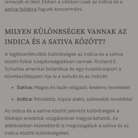
ismerjék el őket. Ebben a cikkben csak az indica és a
sativa fajtákra
fogunk koncentrálni.
MILYEN KÜLÖNBSÉGEK VANNAK AZ
INDICA ÉS A SATIVA KÖZÖTT?
A legkézenfekvőbb különbségek az indica és a sativa
között fizikai tulajdonságaikban vannak. Richard E.
Schultes amerikai botanikus és egy kutatócsoport a
következőképpen írja le a sativát és az indicát:
Sativa:
Magas és lazán elágazó, keskeny levelekkel
Indica:
Rövidebb, kúpos alakú, szélesebb levelekkel
Az indica és a sativa közötti jelentős különbségek a
földrajzi eredetük vizsgálatával magyarázhatók. Az
alábbiakban közelebbről is megvizsgáljuk a sativa és az
indica közötti különbségeket.