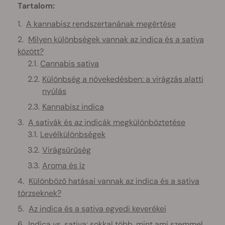
Tartalom:
A kannabisz rendszertanának megértése
Milyen különbségek vannak az indica és a sativa
között?
Cannabis sativa
Különbség a növekedésben: a virágzás alatti
nyúlás
Kannabisz indica
A sativák és az indicák megkülönböztetése
Levélkülönbségek
Virágsűrűség
Aroma és íz
Különböző hatásai vannak az indica és a sativa
törzseknek?
Az indica és a sativa egyedi keverékei
Indica vs. sativa: sokkal több, mint ami szemmel