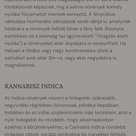
lombkoronát képeznek, míg a sativa növények komoly
nyúlási folyamaton mennek keresztül. A fényciklus
változása hormonális változások sorát váltja ki, amelynek
hatására a növények felfelé lőnek a fény felé. Bizonyos
esetekben ez a jelenség (az úgynevezett "Virágzás alatti
nyúlás") a növényeket akár duplájára is növesztheti. Ha
mélyen a földbe vagy nagy konténerekbe ülteti a
sativákat azok akár 3m-re, vagy akár nagyobbra is
megnőhetnek.
KANNABISZ INDICA
Az indica növények viszont a hidegebb, szárazabb,
hegyvidéki régiókban őshonosak, például Nepálban,
Indiában és az indiai szubkontinens más területein, ahol a
nyár hidegebb és rövidebb. Hogy alkalmazkodjon
ezekhez a körülményekhez, a Cannabis indica rövidebb
virágzási idővel, sűrűbb lombokkal és rügyekkel fejlődik.