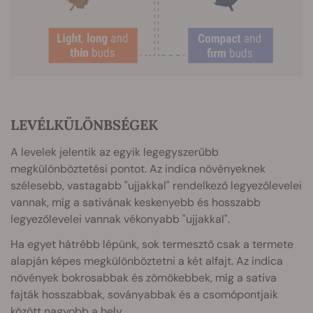
LEVÉLKÜLÖNBSÉGEK
A levelek jelentik az egyik legegyszerűbb
megkülönböztetési pontot. Az indica növényeknek
szélesebb, vastagabb "ujjakkal" rendelkező legyezőlevelei
vannak, míg a sativának keskenyebb és hosszabb
legyezőlevelei vannak vékonyabb "ujjakkal".
Ha egyet hátrébb lépünk, sok termesztő csak a termete
alapján képes megkülönböztetni a két alfajt. Az indica
növények bokrosabbak és zömökebbek, míg a sativa
fajták hosszabbak, soványabbak és a csomópontjaik
között nagyobb a hely.