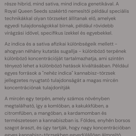
része hibrid, mind sativa, mind indica genetikával. A
Royal Queen Seeds szakértő nemesítői például speciális
technikákkal olyan törzseket állítanak elő, amelyek
egyedi tulajdonságokkal bírnak, például rövidebb
virágzási idővel, specifikus ízekkel és egyebekkel.
Az indica és a sativa afizikai különbségeik mellett -
ahogyan néhány kutatás sugallja - különböző terpének
különböző koncentrációját tartalmazhatja, ami szintén
tényező lehet a különböző hatások kiváltásában. Például
egyes források a "nehéz indica" kannabisz-törzsek
jellegzetes nyugtató tulajdonságát a magas mircén
koncentrációnak tulajdonítják
A mircén egy terpén, amely számos növényben
megtalálható, így a komlóban, a kakukkfűben, a
citromfűben, a mangóban, a kardamomban és
természetesen a kannabiszban is. Földes, enyhén borsos
szagot áraszt, és úgy tartják, hogy nagy koncentrációban
egyes kannabisz-törzsekben egyedülállóan álmosító