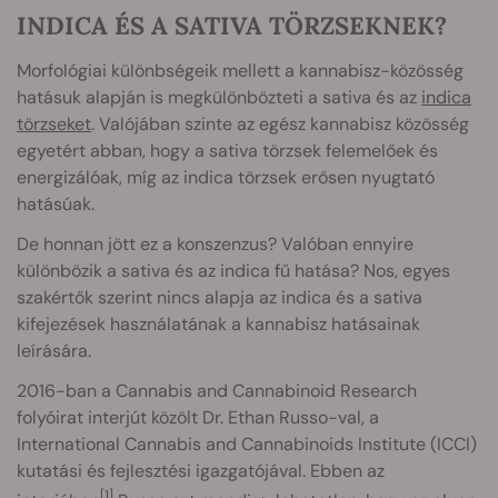
INDICA ÉS A SATIVA TÖRZSEKNEK?
Morfológiai különbségeik mellett a kannabisz-közösség
hatásuk alapján is megkülönbözteti a sativa és az
indica
törzseket
. Valójában szinte az egész kannabisz közösség
egyetért abban, hogy a sativa törzsek felemelőek és
energizálóak, míg az indica törzsek erősen nyugtató
hatásúak.
De honnan jött ez a konszenzus? Valóban ennyire
különbözik a sativa és az indica fű hatása? Nos, egyes
szakértők szerint nincs alapja az indica és a sativa
kifejezések használatának a kannabisz hatásainak
leírására.
2016-ban a Cannabis and Cannabinoid Research
folyóirat interjút közölt Dr. Ethan Russo-val, a
International Cannabis and Cannabinoids Institute (ICCI)
kutatási és fejlesztési igazgatójával. Ebben az
[1]