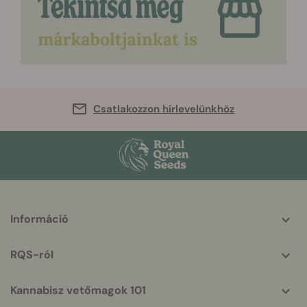
Csatlakozzon hírlevelünkhöz
More
Információ
helpful
info
RQS-ról
Kannabisz vetőmagok 101