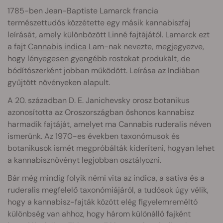
1785-ben Jean-Baptiste Lamarck francia
természettudós közzétette egy másik kannabiszfaj
leírását, amely különbözött Linné fajtájától. Lamarck ezt
a fajt
Cannabis indica
Lam-nak nevezte, megjegyezve,
hogy lényegesen gyengébb rostokat produkált, de
bódítószerként jobban működött. Leírása az Indiában
gyűjtött növényeken alapult.
A 20. században D. E. Janichevsky orosz botanikus
azonosította az Oroszországban őshonos kannabisz
harmadik fajtáját, amelyet ma Cannabis ruderalis néven
ismerünk. Az 1970-es években taxonómusok és
botanikusok ismét megpróbálták kideríteni, hogyan lehet
a kannabisznövényt legjobban osztályozni.
Bár még mindig folyik némi vita az indica, a sativa és a
ruderalis megfelelő taxonómiájáról, a tudósok úgy vélik,
hogy a kannabisz-fajták között elég figyelemreméltó
különbség van ahhoz, hogy három különálló fajként