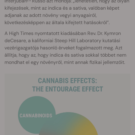
interjúban
Russo azt mondja: „lehetetlen, hogy az olyan
kifejezések, mint az indica és a sativa, valóban képet
adjanak az adott növény vegyi anyagairól,
következésképpen az általa kifejtett hatásokról”.
A High Times nyomtatott kiadásában Rev. Dr. Kymron
deCesare, a kaliforniai Steep Hill Laboratory kutatási
vezérigazgatója hasonló érveket fogalmazott meg. Azt
állítja, hogy az, hogy indica és sativa sokkal többet nem
mondhat el egy növényről, mint annak fizikai jellemzőit.