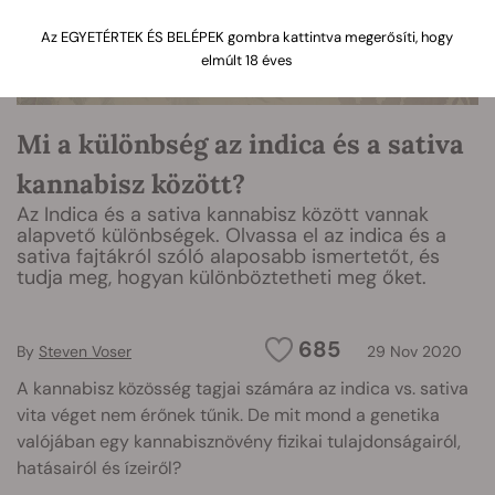
Az EGYETÉRTEK ÉS BELÉPEK gombra kattintva megerősíti, hogy
elmúlt 18 éves
Mi a különbség az indica és a sativa
kannabisz között?
Az Indica és a sativa kannabisz között vannak
alapvető különbségek. Olvassa el az indica és a
sativa fajtákról szóló alaposabb ismertetőt, és
tudja meg, hogyan különböztetheti meg őket.
685
By
Steven Voser
29 Nov 2020
A kannabisz közösség tagjai számára az indica vs. sativa
vita véget nem érőnek tűnik. De mit mond a genetika
valójában egy kannabisznövény fizikai tulajdonságairól,
hatásairól és ízeiről?