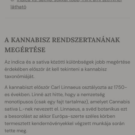
látható
A KANNABISZ RENDSZERTANÁNAK
MEGÉRTÉSE
Az indica és a sativa közötti különbségek jobb megértése
érdekében először át kell tekinteni a kannabisz
taxonómiáját.
A kannabiszt először Carl Linnaeus osztályozta az 1750-
es években. Linné azt hitte, hogy a nemzetség
monotípusos (csak egy fajt tartalmaz), amelyet Cannabis
sativa L.-nek nevezett el. Linnaeus, a svéd botanikus ezt
a besorolást az akkor Európa-szerte széles körben
termesztett kendernövényekkel végzett munkája során
tette meg.