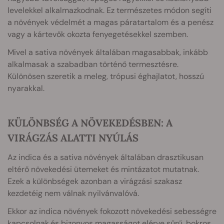
levelekkel alkalmazkodnak. Ez természetes módon segíti
a növények védelmét a magas páratartalom és a penész
vagy a kártevők okozta fenyegetésekkel szemben.
Mivel a sativa növények általában magasabbak, inkább
alkalmasak a szabadban történő termesztésre.
Különösen szeretik a meleg, trópusi éghajlatot, hosszú
nyarakkal.
KÜLÖNBSÉG A NÖVEKEDÉSBEN: A
VIRÁGZÁS ALATTI NYÚLÁS
Az indica és a sativa növények általában drasztikusan
eltérő növekedési ütemeket és mintázatot mutatnak.
Ezek a különbségek azonban a virágzási szakasz
kezdetéig nem válnak nyilvánvalóvá.
Ekkor az indica növények fokozott növekedési sebességre
kapcsolnak,és bizonyos magasságot elérve sűrű, bokros