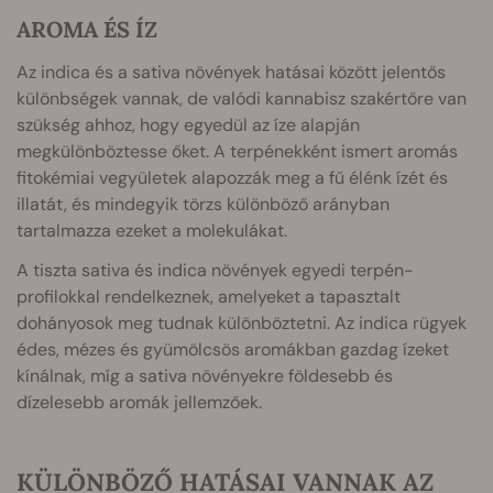
AROMA ÉS ÍZ
Az indica és a sativa növények hatásai között jelentős
különbségek vannak, de valódi kannabisz szakértőre van
szükség ahhoz, hogy egyedül az íze alapján
megkülönböztesse őket. A terpénekként ismert aromás
fitokémiai vegyületek alapozzák meg a fű élénk ízét és
illatát, és mindegyik törzs különböző arányban
tartalmazza ezeket a molekulákat.
A tiszta sativa és indica növények egyedi terpén-
profilokkal rendelkeznek, amelyeket a tapasztalt
dohányosok meg tudnak különböztetni. Az indica rügyek
édes, mézes és gyümölcsös aromákban gazdag ízeket
kínálnak, míg a sativa növényekre földesebb és
dízelesebb aromák jellemzőek.
KÜLÖNBÖZŐ HATÁSAI VANNAK AZ