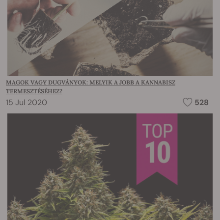
MAGOK VAGY DUGVÁNYOK: MELYIK A JOBB A KANNABISZ
TERMESZTÉSÉHEZ?
15 Jul 2020
528