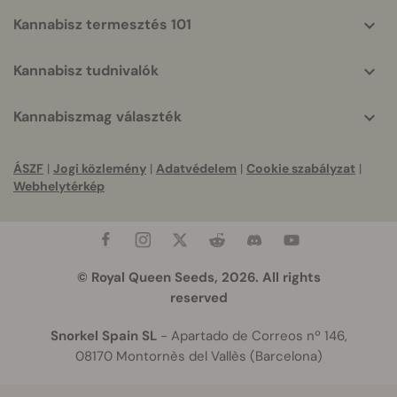
Kannabisz termesztés 101
Kannabisz tudnivalók
Kannabiszmag választék
ÁSZF
|
Jogi közlemény
|
Adatvédelem
|
Cookie szabályzat
|
Webhelytérkép
© Royal Queen Seeds, 2026. All rights
reserved
Snorkel Spain SL
- Apartado de Correos nº 146,
08170 Montornès del Vallès (Barcelona)