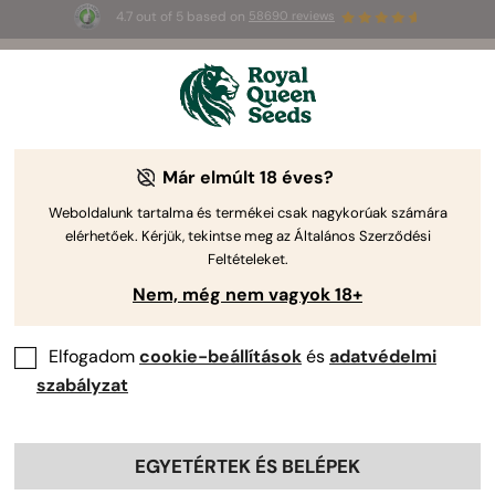
4.7 out of 5 based on
58690 reviews
☀️
Summer Sales
: până la 50% reducere
la produsele selectate! ⏤
Cumpără acum
🛍️
Már elmúlt 18 éves?
The RQS Blog
Weboldalunk tartalma és termékei csak nagykorúak számára
elérhetőek. Kérjük, tekintse meg az Általános Szerződési
Kannabisz életstílus blogok
Törzsek és terméke
Feltételeket.
Nem, még nem vagyok 18+
Elfogadom
cookie-beállítások
és
adatvédelmi
szabályzat
EGYETÉRTEK ÉS BELÉPEK