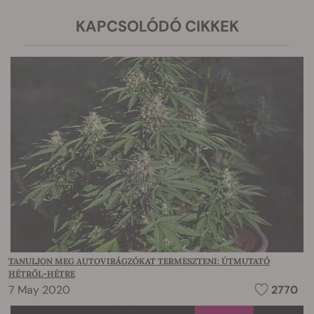
KAPCSOLÓDÓ CIKKEK
TANULJON MEG AUTOVIRÁGZÓKAT TERMESZTENI: ÚTMUTATÓ
HÉTRŐL-HÉTRE
7 May 2020
2770