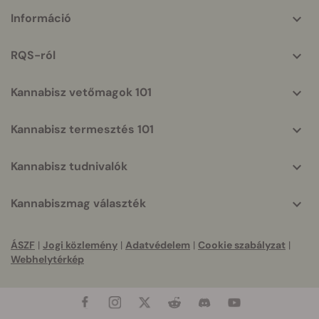
More
Információ
helpful
info
RQS-ról
Kannabisz vetőmagok 101
Kannabisz termesztés 101
Kannabisz tudnivalók
Kannabiszmag választék
ÁSZF
|
Jogi közlemény
|
Adatvédelem
|
Cookie szabályzat
|
Webhelytérkép