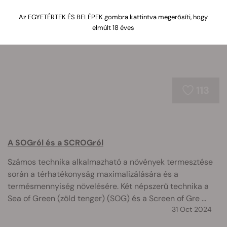
hidroponikus termesztési módszereket a hozam
maximalizálása érdekében.
Az EGYETÉRTEK ÉS BELÉPEK gombra kattintva megerősíti, hogy
elmúlt 18 éves
113
A SOGról és a SCROGról
Számos technika alkalmazható a növények termesztése
során a térhatékonyság maximalizálására és a
termésmennyiség növelésére. Két népszerű technika a
Sea of Green (zöld tenger) (SOG) és a Screen of Gre ...
31 Oct 2024