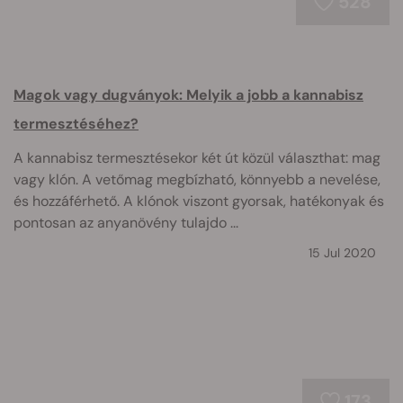
528
Magok vagy dugványok: Melyik a jobb a kannabisz
termesztéséhez?
A kannabisz termesztésekor két út közül választhat: mag
vagy klón. A vetőmag megbízható, könnyebb a nevelése,
és hozzáférhető. A klónok viszont gyorsak, hatékonyak és
pontosan az anyanövény tulajdo ...
15 Jul 2020
173