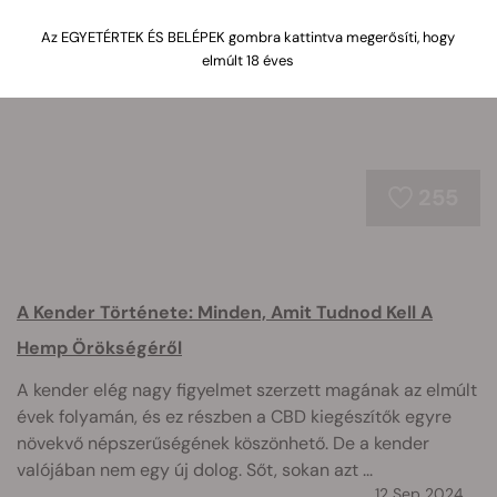
ételektől a zenén keresztül az utazásokig, a vallásig és
ismerjen meg mindent, ami ide tartozik.
Az EGYETÉRTEK ÉS BELÉPEK gombra kattintva megerősíti, hogy
elmúlt 18 éves
255
A Kender Története: Minden, Amit Tudnod Kell A
Hemp Örökségéről
A kender elég nagy figyelmet szerzett magának az elmúlt
évek folyamán, és ez részben a CBD kiegészítők egyre
növekvő népszerűségének köszönhető. De a kender
valójában nem egy új dolog. Sőt, sokan azt ...
12 Sep 2024