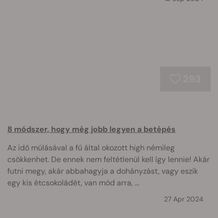
293
8 módszer, hogy még jobb legyen a betépés
Az idő múlásával a fű által okozott high némileg
csökkenhet. De ennek nem feltétlenül kell így lennie! Akár
futni megy, akár abbahagyja a dohányzást, vagy eszik
egy kis étcsokoládét, van mód arra, ...
27 Apr 2024