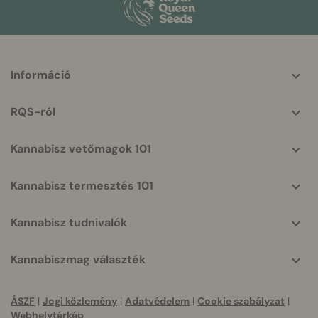
More
Információ
helpful
info
RQS-ról
Kannabisz vetőmagok 101
Kannabisz termesztés 101
Kannabisz tudnivalók
Kannabiszmag választék
ÁSZF
|
Jogi közlemény
|
Adatvédelem
|
Cookie szabályzat
|
Webhelytérkép