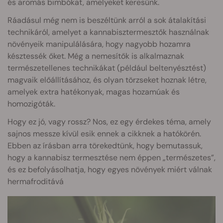
és aromás bimbókat, amelyeket keresünk.
Ráadásul még nem is beszéltünk arról a sok átalakítási
technikáról, amelyet a kannabisztermesztők használnak
növényeik manipulálására, hogy nagyobb hozamra
késztessék őket. Még a nemesítők is alkalmaznak
természetellenes technikákat (például beltenyésztést)
magvaik előállításához, és olyan törzseket hoznak létre,
amelyek extra hatékonyak, magas hozamúak és
homozigóták.
Hogy ez jó, vagy rossz? Nos, ez egy érdekes téma, amely
sajnos messze kívül esik ennek a cikknek a hatókörén.
Ebben az írásban arra törekedtünk, hogy bemutassuk,
hogy a kannabisz termesztése nem éppen „természetes”,
és ez befolyásolhatja, hogy egyes növények miért válnak
hermafroditává