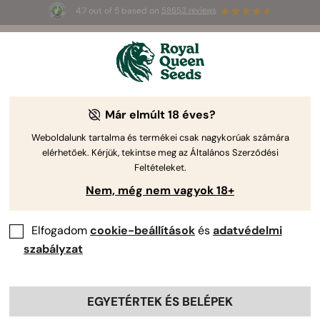
4.7 out of 5 based on
58653 reviews
☀️
Summer Sales
: până la 50% reducere
la produsele selectate! ⏤
Cumpără acum
🛍️
By
Luke Sumpter
Már elmúlt 18 éves?
Reviewed by:
Silvia Maroto
Weboldalunk tartalma és termékei csak nagykorúak számára
A kannabisz hermafroditizmusa: mi ez,
elérhetőek. Kérjük, tekintse meg az Általános Szerződési
és hogyan kell kezelni?
Feltételeket.
Nem, még nem vagyok 18+
Elfogadom
cookie-beállítások
és
adatvédelmi
szabályzat
EGYETÉRTEK ÉS BELÉPEK