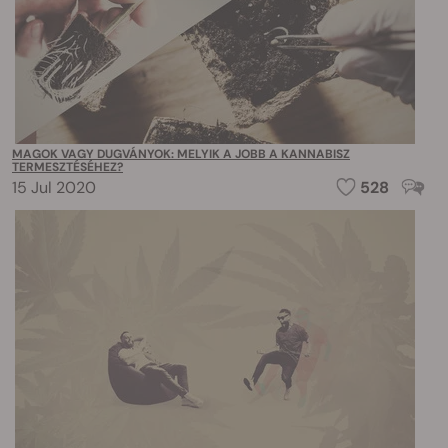
MAGOK VAGY DUGVÁNYOK: MELYIK A JOBB A KANNABISZ
TERMESZTÉSÉHEZ?
15 Jul 2020
528