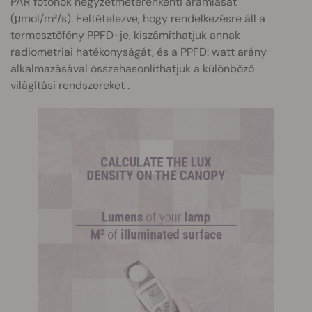
PAR fotonok négyzetméterenkénti áramlását
(μmol/m²/s). Feltételezve, hogy rendelkezésre áll a
termesztőfény PPFD-je, kiszámíthatjuk annak
radiometriai hatékonyságát, és a PPFD: watt arány
alkalmazásával összehasonlíthatjuk a különböző
világítási rendszereket .