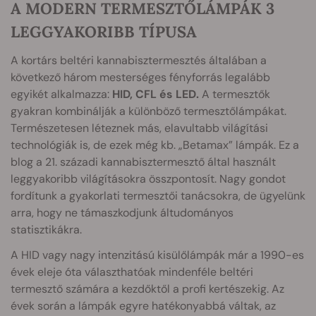
A MODERN TERMESZTŐLÁMPÁK 3
LEGGYAKORIBB TÍPUSA
A kortárs beltéri kannabisztermesztés általában a
következő három mesterséges fényforrás legalább
egyikét alkalmazza:
HID, CFL és LED.
A termesztők
gyakran kombinálják a különböző termesztőlámpákat.
Természetesen léteznek más, elavultabb világítási
technológiák is, de ezek még kb. „Betamax” lámpák. Ez a
blog a 21. századi kannabisztermesztő által használt
leggyakoribb világításokra összpontosít. Nagy gondot
fordítunk a gyakorlati termesztői tanácsokra, de ügyelünk
arra, hogy ne támaszkodjunk áltudományos
statisztikákra.
A HID vagy nagy intenzitású kisülőlámpák már a 1990-es
évek eleje óta választhatóak mindenféle beltéri
termesztő számára a kezdőktől a profi kertészekig. Az
évek során a lámpák egyre hatékonyabbá váltak, az