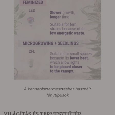
A kannabisztermesztéshez használt
fénytípusok
VILÁGÍTÁS ÉS TERMESZTŐTÉR