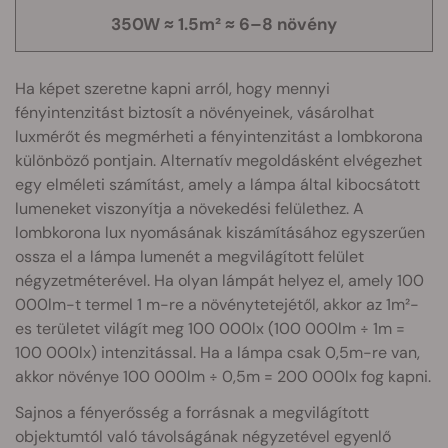
350W ≈ 1.5m² ≈ 6–8 növény
Ha képet szeretne kapni arról, hogy mennyi
fényintenzitást biztosít a növényeinek, vásárolhat
luxmérőt és megmérheti a fényintenzitást a lombkorona
különböző pontjain. Alternatív megoldásként elvégezhet
egy elméleti számítást, amely a lámpa által kibocsátott
lumeneket viszonyítja a növekedési felülethez. A
lombkorona lux nyomásának kiszámításához egyszerűen
ossza el a lámpa lumenét a megvilágított felület
négyzetméterével. Ha olyan lámpát helyez el, amely 100
000lm-t termel 1 m-re a növénytetejétől, akkor az 1m²-
es területet világít meg 100 000lx (100 000lm ÷ 1m =
100 000lx) intenzitással. Ha a lámpa csak 0,5m-re van,
akkor növénye 100 000lm ÷ 0,5m = 200 000lx fog kapni.
Sajnos a fényerősség a forrásnak a megvilágított
objektumtól való távolságának négyzetével egyenlő