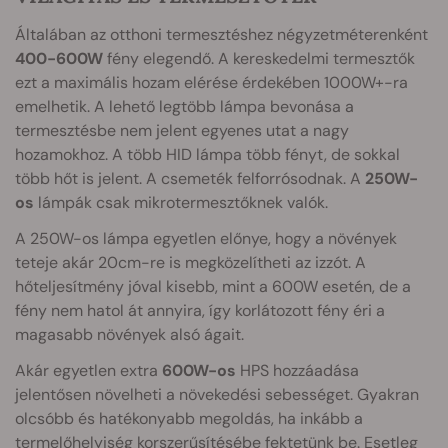
Általában az otthoni termesztéshez négyzetméterenként
400-600W
fény elegendő. A kereskedelmi termesztők
ezt a maximális hozam elérése érdekében 1000W+-ra
emelhetik. A lehető legtöbb lámpa bevonása a
termesztésbe nem jelent egyenes utat a nagy
hozamokhoz. A több HID lámpa több fényt, de sokkal
több hőt is jelent. A csemeték felforrósodnak. A
250W-
os
lámpák csak mikrotermesztőknek valók.
A 250W-os lámpa egyetlen előnye, hogy a növények
teteje akár 20cm-re is megközelítheti az izzót. A
hőteljesítmény jóval kisebb, mint a 600W esetén, de a
fény nem hatol át annyira, így korlátozott fény éri a
magasabb növények alsó ágait.
Akár egyetlen extra
600W-os
HPS hozzáadása
jelentősen növelheti a növekedési sebességet. Gyakran
olcsóbb és hatékonyabb megoldás, ha inkább a
termelőhelyiség korszerűsítésébe
fektetünk be. Esetleg