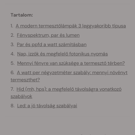
Tartalom:
A modern termesztőlámpák 3 leggyakoribb típusa
Fényspektrum, par és lumen
Par és ppfd a watt számításban
Nap, izzók és megfelelő fotonikus nyomás
Mennyi fényre van szüksége a termesztő térben?
A watt per négyzetméter szabály: mennyi növényt
termeszthet?
Hid (mh, hps): a megfelelő távolságra vonatkozó
szabályok
Led: a jó távolság szabályai