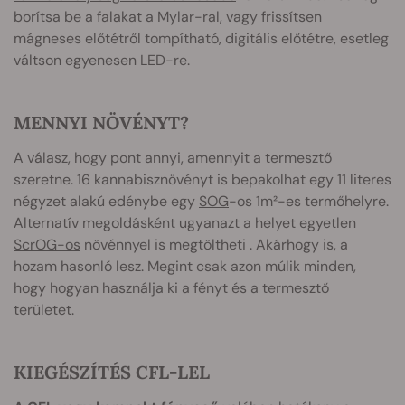
borítsa be a falakat a Mylar-ral, vagy frissítsen
mágneses előtétről tompítható, digitális előtétre, esetleg
váltson egyenesen LED-re.
MENNYI NÖVÉNYT?
A válasz, hogy pont annyi, amennyit a termesztő
szeretne. 16 kannabisznövényt is bepakolhat egy 11 literes
négyzet alakú edénybe egy
SOG
-os 1m²-es termőhelyre.
Alternatív megoldásként ugyanazt a helyet egyetlen
ScrOG-os
növénnyel is megtöltheti . Akárhogy is, a
hozam hasonló lesz. Megint csak azon múlik minden,
hogy hogyan használja ki a fényt és a termesztő
területet.
KIEGÉSZÍTÉS CFL-LEL