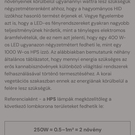
növényeinek körülbelül ugyanannyi wattra lesz szükségük
négyzetméterenként ahhoz, hogy a hagyományos HID
izzókhoz hasonló termést érjenek el. Vegye figyelembe
azt is, hogy a LED-es fényrendszereket gyakran nagyobb
teljesítményűnek hirdetik, mint a tényleges elektromos
áramfelvételük, de ez nem azt jelenti, hogy egy 400 W-
os LED ugyanazon négyzetmétert fedheti le, mint egy
1000 W-os HPS izzó. Az alábbiakban bemutatunk néhány
általános táblázatot, hogy mennyi energia szükséges az
erős kannabisznövények különböző világítási rendszerek
felhasználásával történő termesztéséhez. A korai
vegetációs szakaszban ennek az energiának körülbelül a
felére lesz szükségük.
Referenciaként - a
HPS
lámpák megközelítőleg a
következő lombkorona területeket fedhetik le:
250W ≈ 0.5–1m² ≈ 2 növény