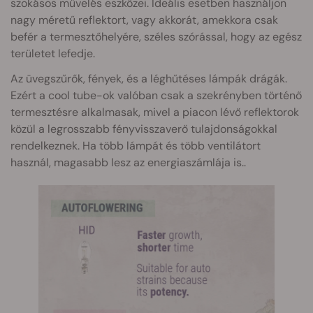
szokásos művelés eszközei. Ideális esetben használjon
nagy méretű reflektort, vagy akkorát, amekkora csak
befér a termesztőhelyére, széles szórással, hogy az egész
területet lefedje.
Az üvegszűrők, fények, és a léghűtéses lámpák drágák.
Ezért a cool tube-ok valóban csak a szekrényben történő
termesztésre alkalmasak, mivel a piacon lévő reflektorok
közül a legrosszabb fényvisszaverő tulajdonságokkal
rendelkeznek. Ha több lámpát és több ventilátort
használ, magasabb lesz az energiaszámlája is..