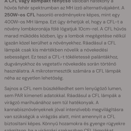
A CFL vagy kompakt fénycső
valóban hatékony a
hűvös fehér spektrumban az MH izzó alternatívájaként. A
250W-os CFL
hasonló eredményekre képes, mint egy
400W-os MH lámpa. Ezt úgy érhetjük el, hogy a CFL-t a
növény lombkoronája fölé lógatjuk 10cm-rel. A CFL hűvös
marad működés közben, így a lombok megégetése nélkül
igazán közel kerülhet a növényekhez. Ráadásul a CFL
lámpák csak kis mértékben növelik a növekedési
sebességet. Ez teszi a CFL-t tökéletessé palántákhoz,
dugványokhoz és vegetatív növekedés során történő
használatra. A mikrotermesztők számára a CFL lámpák
néha az egyetlen lehetőség.
Sajnos a CFL nem büszkélkedhet sem lenyűgöző lumen,
sem PAR kimeneti adatokkal. Ráadásul a CFL lámpák a
virágzó marihuánához sem túl hatékonyak. A
kannabisznövényeknek jóval intenzívebb megvilágításra
van szükségük a virágzás alatt, mint amennyit a CFL
biztosítani képes. Könnyű hozamokra és gyenge rügyekre
számítson, ha a virágzási szakaszban CFL lámpákat