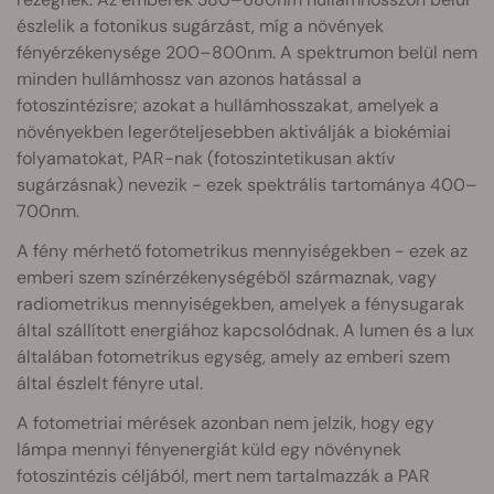
észlelik a fotonikus sugárzást, míg a növények
fényérzékenysége 200–800nm. A spektrumon belül nem
minden hullámhossz van azonos hatással a
fotoszintézisre; azokat a hullámhosszakat, amelyek a
növényekben legerőteljesebben aktiválják a biokémiai
folyamatokat, PAR-nak (fotoszintetikusan aktív
sugárzásnak) nevezik - ezek spektrális tartománya 400–
700nm.
A fény mérhető fotometrikus mennyiségekben - ezek az
emberi szem színérzékenységéből származnak, vagy
radiometrikus mennyiségekben, amelyek a fénysugarak
által szállított energiához kapcsolódnak. A lumen és a lux
általában fotometrikus egység, amely az emberi szem
által észlelt fényre utal.
A fotometriai mérések azonban nem jelzik, hogy egy
lámpa mennyi fényenergiát küld egy növénynek
fotoszintézis céljából, mert nem tartalmazzák a PAR