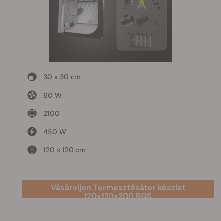
30 x 30 cm
60 W
2100
450 W
120 x 120 cm
Vásároljon Termesztősátor készlet
120x120x200 RQS