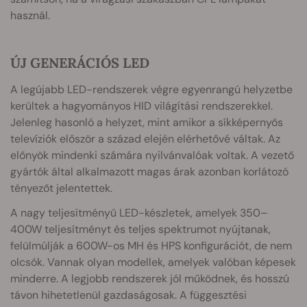
használ.
ÚJ GENERÁCIÓS LED
A legújabb LED-rendszerek végre egyenrangú helyzetbe
kerültek a hagyományos HID világítási rendszerekkel.
Jelenleg hasonló a helyzet, mint amikor a síkképernyős
televíziók először a század elején elérhetővé váltak. Az
előnyök mindenki számára nyilvánvalóak voltak. A vezető
gyártók által alkalmazott magas árak azonban korlátozó
tényezőt jelentettek.
A nagy teljesítményű LED-készletek, amelyek 350–
400W teljesítményt és teljes spektrumot nyújtanak,
felülmúlják a 600W-os MH és HPS konfigurációt, de nem
olcsók. Vannak olyan modellek, amelyek valóban képesek
minderre. A legjobb rendszerek jól működnek, és hosszú
távon hihetetlenül gazdaságosak. A függesztési