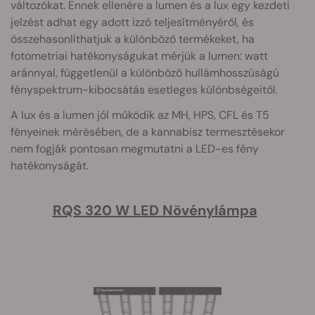
változókat. Ennek ellenére a lumen és a lux egy kezdeti
jelzést adhat egy adott izzó teljesítményéről, és
összehasonlíthatjuk a különböző termékeket, ha
fotometriai hatékonyságukat mérjük a lumen: watt
aránnyal, függetlenül a különböző hullámhosszúságú
fényspektrum-kibocsátás esetleges különbségeitől.
A lux és a lumen jól működik az MH, HPS, CFL és T5
fényeinek mérésében, de a kannabisz termesztésekor
nem fogják pontosan megmutatni a LED-es fény
hatékonyságát.
RQS 320 W LED Növénylámpa