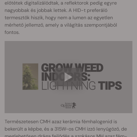
előtétek digitalizálódtak, a reflektorok pedig egyre
nagyobbak és jobbak lettek. A HID-t preferáló
termesztők hiszik, hogy nem a lumen az egyetlen
mérhető jellemző, amely a világítás szempontjából
fontos.
Természetesen CMH azaz kerámia fémhalogenid is
bekerült a képbe, és a 315W-os CMH izzó lenyűgöző, de
meglehetősen drága fejlődés a szokásos MH azaz fém-