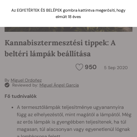
Az EGYETÉRTEK ÉS BELÉPEK gombra kattintva megerősíti, hogy
elmúlt 18 éves
Kannabisztermesztési tippek: A
beltéri lámpák beállítása
950
5 Sep 2020
By
Miguel Ordoñez
Reviewed by:
Miguel Ángel Garcia
Fő tudnivalók
A termesztőlámpák teljesítménye ugyanannyira
függ az elhelyezéstől, mint magától a lámpától. Még
az erős lámpák is gyengébben teljesítenek, ha túl
magasan, túl alacsonyan vagy egyenetlenül lógnak
a lombkorona felett.