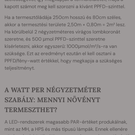
kapott számot meg kell szorozni a kívánt PPFD-szinttel.
Ha a termesztőládája 250cm hosszú és 80cm széles,
akkor a termesztési területe 2,50m × 0,80m = 2m² lesz.
Ha körülbelül 2 négyzetméteres virágos lombkoronát
szeretne, és 500 μmol PPFD-szinttel szeretne
kísérletezni, akkor egyszerű: 1000μmol/m²/s-ra van
szüksége. Ezt az eredményt ezután el kell osztani a
PPFD/fény-watt értékkel, hogy megkapja a szükséges
teljesítményt.
A WATT PER NÉGYZETMÉTER
SZABÁLY: MENNYI NÖVÉNYT
TERMESZTHET?
A LED-rendszerek magasabb PAR-értéket produkálnak,
mint az MH, a HPS és más típusú lámpák. Ennek ellenére