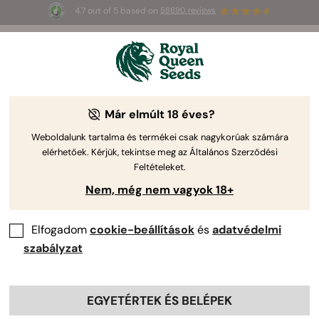
4.7 out of 5 based on
58690 reviews
☀️
Summer Sales
: până la 50% reducere
la produsele selectate! ⏤
Cumpără acum
🛍️
a Royal Queen Seeds-től.
Kannabisz Termesztési Kalauz
Már elmúlt 18 éves?
Weboldalunk tartalma és termékei csak nagykorúak számára
elérhetőek. Kérjük, tekintse meg az Általános Szerződési
Termesztési útmutató témák
Feltételeket.
Nem, még nem vagyok 18+
Elfogadom
cookie-beállítások
és
adatvédelmi
szabályzat
EGYETÉRTEK ÉS BELÉPEK