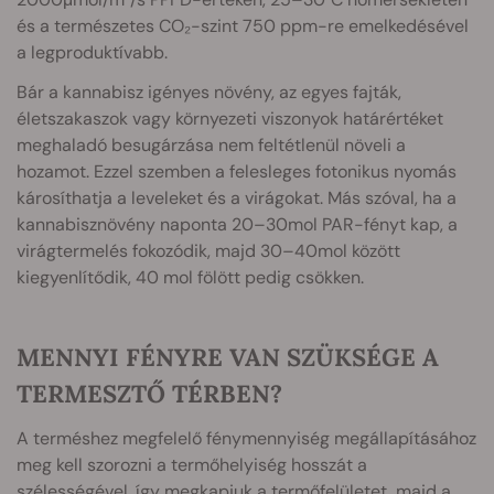
és a természetes CO₂-szint 750 ppm-re emelkedésével
a legproduktívabb.
Bár a kannabisz igényes növény, az egyes fajták,
életszakaszok vagy környezeti viszonyok határértéket
meghaladó besugárzása nem feltétlenül növeli a
hozamot. Ezzel szemben a felesleges fotonikus nyomás
károsíthatja a leveleket és a virágokat. Más szóval, ha a
kannabisznövény naponta 20–30mol PAR-fényt kap, a
virágtermelés fokozódik, majd 30–40mol között
kiegyenlítődik, 40 mol fölött pedig csökken.
MENNYI FÉNYRE VAN SZÜKSÉGE A
TERMESZTŐ TÉRBEN?
A terméshez megfelelő fénymennyiség megállapításához
meg kell szorozni a termőhelyiség hosszát a
szélességével, így megkapjuk a termőfelületet, majd a