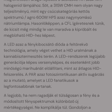
halogenid lámpához. Sőt, a 315W CMH nem olyan nagy
teljesítményű, mint egy csúcskategóriás kettős
spektrumú / agro 600W HPS azaz nagynyomású
nátriumlámpa. Hasonlóképpen, a CFL ígéretesnek tűnik,
de kicsit még mindig le van maradva a kipróbált és
megbízható HID-hez képest.
A LED azaz a fénykibocsátó dióda a feltörekvő
technológia, amely véget vethet a HID uralmának a
kannabisztermesztés terén. A LED-rendszerek legújabb
generációja képes versenyképes, és esetenként jobb
minőségű marihuánát előállítani, mint az átlagos HID-
felszerelés. A PAR azaz fotoszintetikusan aktív sugárzás
az a mutató, amelyet a LED fanatikusok a
legfontosabbnak tartanak.
A legjobb, ha nem ragadják el túlságosan a fény és a
módosított fényspektrumok különböző új
mértékegységei. Ne komplikálja túl. Gondoljon a