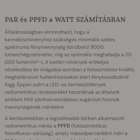
PAR és PPFD a WATT SZÁMÍTÁSBAN
Általánosságban elmondható, hogy a
kannabisznövényhez szükséges minimális széles
spektrumú fénymennyiség körülbelül 9000
lumen/négyzetméter, míg az optimális meghaladja a 20
000 lumen/m²-t. A beltéri növények erőteljes
növekedése és virágzása azonban a fotoszintézist kiváltó,
meghatározott hullámhosszakon elért fényküszöböktől
függ. Éppen ezért a LED-es termesztőfények
radiometrikus rendszereket használnak az általunk
említett PAR színfrekvenciákban sugárzott fotonok
mennyiségének mérésére.
A kertészetekben a legszélesebb körben alkalmazott
radiometrikus mérés a
PPFD
(fotoszintetikus
fotonfluxus-sűrűség), amely másodpercenként méri a