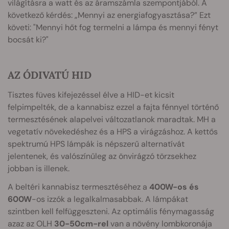
világításra a watt és az áramszámla szempontjából. A
következő kérdés: „Mennyi az energiafogyasztása?” Ezt
követi: "Mennyi hőt fog termelni a lámpa és mennyi fényt
bocsát ki?"
AZ ÓDIVATÚ HID
Tisztes füves kifejezéssel élve a HID-et kicsit
felpimpelték, de a kannabisz ezzel a fajta fénnyel történő
termesztésének alapelvei változatlanok maradtak. MH a
vegetatív növekedéshez és a HPS a virágzáshoz. A kettős
spektrumú HPS lámpák is népszerű alternatívát
jelentenek, és valószínűleg az önvirágzó törzsekhez
jobban is illenek.
A beltéri kannabisz termesztéséhez a
400W-os és
600W
-os izzók a legalkalmasabbak. A lámpákat
szintben kell felfüggeszteni. Az optimális fénymagasság
azaz az OLH
30-50cm-rel
van a növény lombkoronája