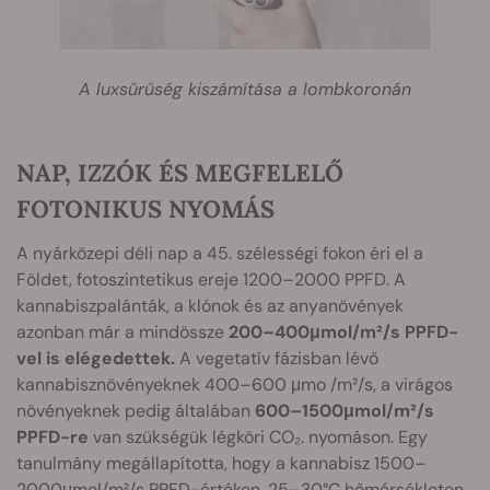
A luxsűrűség kiszámítása a lombkoronán
NAP, IZZÓK ÉS MEGFELELŐ
FOTONIKUS NYOMÁS
A nyárközepi déli nap a 45. szélességi fokon éri el a
Földet, fotoszintetikus ereje 1200–2000 PPFD. A
kannabiszpalánták, a klónok és az anyanövények
azonban már a mindössze
200–400μmol/m²/s PPFD-
vel is elégedettek.
A vegetatív fázisban lévő
kannabisznövényeknek 400–600 μmo /m²/s, a virágos
növényeknek pedig általában
600–1500μmol/m²/s
PPFD-re
van szükségük légköri CO₂. nyomáson. Egy
tanulmány megállapította, hogy a kannabisz 1500–
2000μmol/m²/s PPFD-értéken, 25–30°C hőmérsékleten