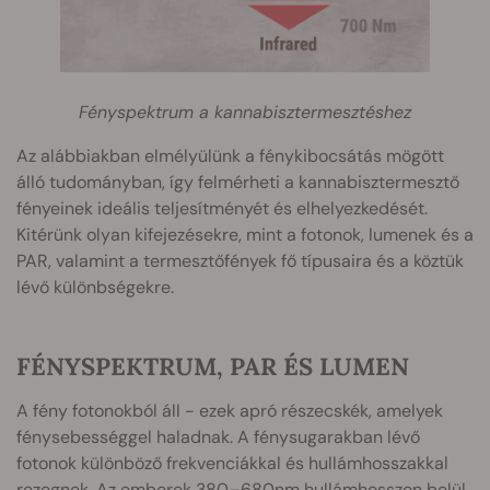
Fényspektrum a kannabisztermesztéshez
Az alábbiakban elmélyülünk a fénykibocsátás mögött
álló tudományban, így felmérheti a kannabisztermesztő
fényeinek ideális teljesítményét és elhelyezkedését.
Kitérünk olyan kifejezésekre, mint a fotonok, lumenek és a
PAR, valamint a termesztőfények fő típusaira és a köztük
lévő különbségekre.
FÉNYSPEKTRUM, PAR ÉS LUMEN
A fény fotonokból áll - ezek apró részecskék, amelyek
fénysebességgel haladnak. A fénysugarakban lévő
fotonok különböző frekvenciákkal és hullámhosszakkal
rezegnek. Az emberek 380–680nm hullámhosszon belül