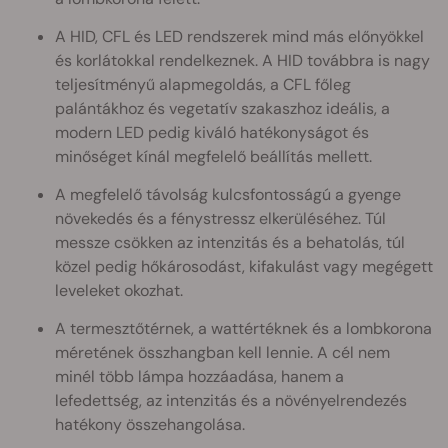
A HID, CFL és LED rendszerek mind más előnyökkel
és korlátokkal rendelkeznek. A HID továbbra is nagy
teljesítményű alapmegoldás, a CFL főleg
palántákhoz és vegetatív szakaszhoz ideális, a
modern LED pedig kiváló hatékonyságot és
minőséget kínál megfelelő beállítás mellett.
A megfelelő távolság kulcsfontosságú a gyenge
növekedés és a fénystressz elkerüléséhez. Túl
messze csökken az intenzitás és a behatolás, túl
közel pedig hőkárosodást, kifakulást vagy megégett
leveleket okozhat.
A termesztőtérnek, a wattértéknek és a lombkorona
méretének összhangban kell lennie. A cél nem
minél több lámpa hozzáadása, hanem a
lefedettség, az intenzitás és a növényelrendezés
hatékony összehangolása.