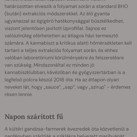
határozottan elveszik a folyamat során a standard BHO
(bután) extrakciós módszerekkel. Az élő gyanta
ugyanazzal az égigérő hatékonysággal büszkélkedhet,
viszont jelentősen javított ízprofillal. Sajnos ez
valószínűleg elérhetetlen az átlagos házi termesztő
számára. A kannabiszt a kritikus alatti hőmérsékleten kell
tartani a teljes extrakciós folyamat során, és ehhez
valóban laboratóriumi körülményekre és felszerelésre
van szükség. Mindazonáltal ez minden jó
kannabiszklubban, kávézóban és gyógyszertárban is a
legfelső polcra készül 2018 óta. Ha az étlapon olyan
neveket lát, hogy „sauce”, „sap”, vagy „szirup" - érdemes
résen lennie.
Napon szárított fű
A kültéri gandzsa-farmerek évezredek óta közvetlenül a
napfényben szárítják a sziklákra helyezett marihuánát.