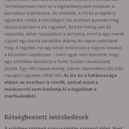
Természetesen nem ez a leghatékonyabb módszer a
kannabisz szárítására, de működik. A hő és a napfény
egyaránt rontja a minőséget. Ha azonban gyorsan meg
akarja szárítani a kis rügyeket, és kint meleg van és
napsütés, akkor rosszabbul is járhatna, mintha egy marék
rügyet egy barna zacskóba dobna, és napon szárítaná
meg. A legjobb, ha egy kővel lesúlyozza a rügyes tasakot
a közvetlen napfényen - mert ugye nem szeretné, hogy
egy széllökés elsodorja a füvet. Ezután várakozósat
játszik. Egy-két napos meleg, száraz napsütéses idő után
ropogós rügyeket vehet elő.
Az íze és a hatásossága
ebben az esetben is romlik, szóval ezzel a
módszerrel sem hozhatja ki a legjobbat a
marihuánából.
Kétségbeesett intézkedések
A sütőben történő rügy-szárítás szörnyű ötlet. Ilyet