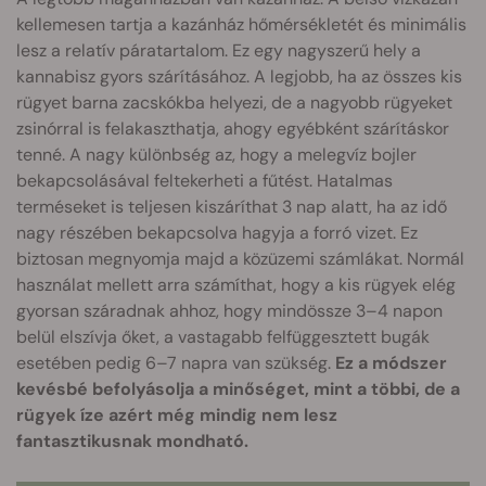
kellemesen tartja a kazánház hőmérsékletét és minimális
lesz a relatív páratartalom. Ez egy nagyszerű hely a
kannabisz gyors szárításához. A legjobb, ha az összes kis
rügyet barna zacskókba helyezi, de a nagyobb rügyeket
zsinórral is felakaszthatja, ahogy egyébként szárításkor
tenné. A nagy különbség az, hogy a melegvíz bojler
bekapcsolásával feltekerheti a fűtést. Hatalmas
terméseket is teljesen kiszáríthat 3 nap alatt, ha az idő
nagy részében bekapcsolva hagyja a forró vizet. Ez
biztosan megnyomja majd a közüzemi számlákat. Normál
használat mellett arra számíthat, hogy a kis rügyek elég
gyorsan száradnak ahhoz, hogy mindössze 3–4 napon
belül elszívja őket, a vastagabb felfüggesztett bugák
esetében pedig 6–7 napra van szükség.
Ez a módszer
kevésbé befolyásolja a minőséget, mint a többi, de a
rügyek íze azért még mindig nem lesz
fantasztikusnak mondható.