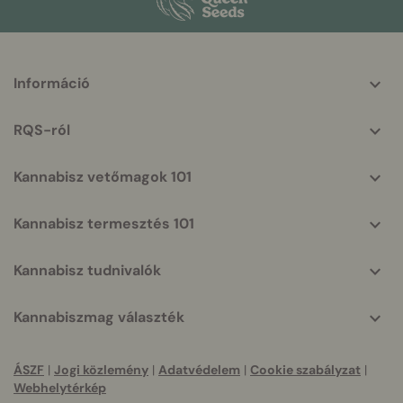
More
Információ
helpful
info
RQS-ról
Kannabisz vetőmagok 101
Kannabisz termesztés 101
Kannabisz tudnivalók
Kannabiszmag választék
ÁSZF
|
Jogi közlemény
|
Adatvédelem
|
Cookie szabályzat
|
Webhelytérkép