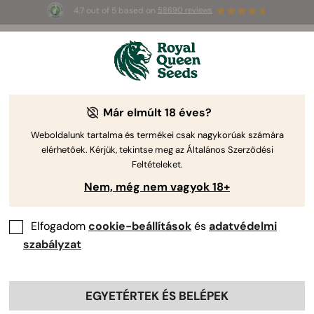
4.7 out of 5 based on
58690 reviews
3 extra
Triple G Auto
az első 100-nak,
🎁
aki az 
JULY
26
 kódot használja
🌿
a Royal Queen Seeds-től.
Kannabisz Termesztési Kalauz
Már elmúlt 18 éves?
Weboldalunk tartalma és termékei csak nagykorúak számára
elérhetőek. Kérjük, tekintse meg az Általános Szerződési
Termesztési útmutató témák
Feltételeket.
Nem, még nem vagyok 18+
Elfogadom
cookie-beállítások
és
adatvédelmi
szabályzat
EGYETÉRTEK ÉS BELÉPEK