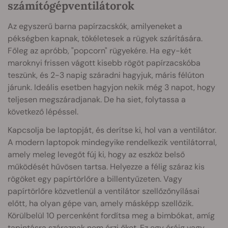
számítógépventilátorok
Az egyszerű barna papírzacskók, amilyeneket a
pékségben kapnak, tökéletesek a rügyek szárítására.
Főleg az apróbb, "popcorn" rügyekére. Ha egy-két
maroknyi frissen vágott kisebb rögöt papírzacskóba
teszünk, és 2-3 napig száradni hagyjuk, máris félúton
járunk. Ideális esetben hagyjon nekik még 3 napot, hogy
teljesen megszáradjanak. De ha siet, folytassa a
következő lépéssel.
Kapcsolja be laptopját, és derítse ki, hol van a ventilátor.
A modern laptopok mindegyike rendelkezik ventilátorral,
amely meleg levegőt fúj ki, hogy az eszköz belső
működését hűvösen tartsa. Helyezze a félig száraz kis
rögöket egy papírtörlőre a billentyűzeten. Vagy
papírtörlőre közvetlenül a ventilátor szellőzőnyílásai
előtt, ha olyan gépe van, amely másképp szellőzik.
Körülbelül 10 percenként fordítsa meg a bimbókat, amíg
tapintásra száraznak nem érzi őket. Ez egy óráig vagy