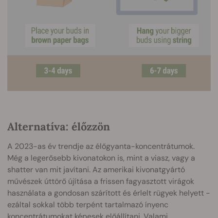
Alternatíva: élőzzön
A 2023-as év trendje az élőgyanta-koncentrátumok.
Még a legerősebb kivonatokon is, mint a viasz, vagy a
shatter van mit javítani. Az amerikai kivonatgyártó
művészek úttörő újítása a frissen fagyasztott virágok
használata a gondosan szárított és érlelt rügyek helyett -
ezáltal sokkal több terpént tartalmazó ínyenc
koncentrátumokat képesek előállítani. Valami