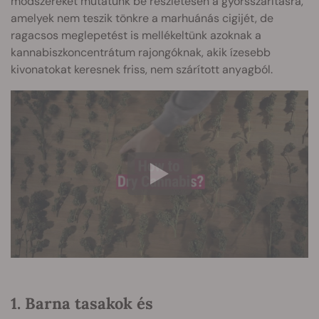
módszereket mutatunk be részletesen a gyorsszárításra,
amelyek nem teszik tönkre a marhuánás cigijét, de
ragacsos meglepetést is mellékeltünk azoknak a
kannabiszkoncentrátum rajongóknak, akik ízesebb
kivonatokat keresnek friss, nem szárított anyagból.
1. Barna tasakok és