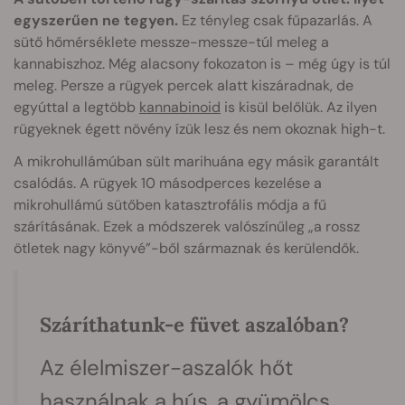
egyszerűen ne tegyen.
Ez tényleg csak fűpazarlás. A
sütő hőmérséklete messze-messze-túl meleg a
kannabiszhoz. Még alacsony fokozaton is – még úgy is túl
meleg. Persze a rügyek percek alatt kiszáradnak, de
egyúttal a legtöbb
kannabinoid
is kisül belőlük. Az ilyen
rügyeknek égett növény ízük lesz és nem okoznak high-t.
A mikrohullámúban sült marihuána egy másik garantált
csalódás. A rügyek 10 másodperces kezelése a
mikrohullámú sütőben katasztrofális módja a fű
szárításának. Ezek a módszerek valószínűleg „a rossz
ötletek nagy könyvé”-ből származnak és kerülendők.
Száríthatunk-e füvet aszalóban?
Az élelmiszer-aszalók hőt
használnak a hús, a gyümölcs