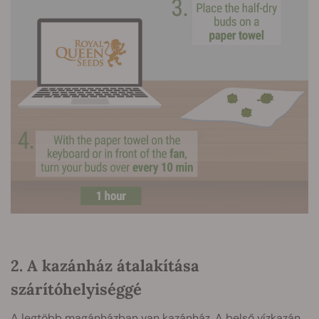
2. A kazánház átalakítása
szárítóhelyiséggé
A legtöbb magánházban van kazánház. A belső vízkazán