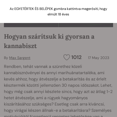
Az EGYETÉRTEK ÉS BELÉPEK gombra kattintva megerősíti, hogy
elmúlt 18 éves
Hogyan szárítsuk ki gyorsan a
kannabiszt
1012
By
Max Sargent
17 May 2023
Rendben, tehát vannak a szürethez közeli
kannabisznövényei és annyi marihuánatartaléka, ami
kevés ahhoz, hogy átvészelje a betakarítás és az érlelt
késztermék közötti jellemzően 30 napos időszakot. Lehet,
hogy még csak annyi készlete sincs, hogy azt az átlag 1-2
hetet átvészelje, ami a rügyek hagyományos
kiszárításához szükséges? Esetleg csak arra kíváncsi,
hogy virágai készen állnak-e a betakarításra? Személyes
motivációitól függetlenül rengeteg lehetősége van a