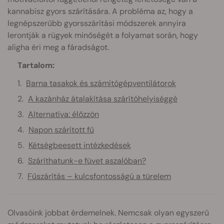
kannabisz gyors szárítására. A probléma az, hogy a
legnépszerűbb gyorsszárítási módszerek annyira
lerontják a rügyek minőségét a folyamat során, hogy
aligha éri meg a fáradságot.
Tartalom:
Barna tasakok és számítógépventilátorok
A kazánház átalakítása szárítóhelyiséggé
Alternatíva: élőzzön
Napon szárított fű
Kétségbeesett intézkedések
Száríthatunk-e füvet aszalóban?
Fűszárítás – kulcsfontosságú a türelem
Olvasóink jobbat érdemelnek. Nemcsak olyan egyszerű