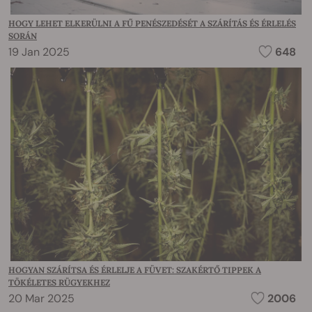
HOGY LEHET ELKERÜLNI A FŰ PENÉSZEDÉSÉT A SZÁRÍTÁS ÉS ÉRLELÉS
SORÁN
19 Jan 2025
648
HOGYAN SZÁRÍTSA ÉS ÉRLELJE A FÜVET: SZAKÉRTŐ TIPPEK A
TÖKÉLETES RÜGYEKHEZ
20 Mar 2025
2006