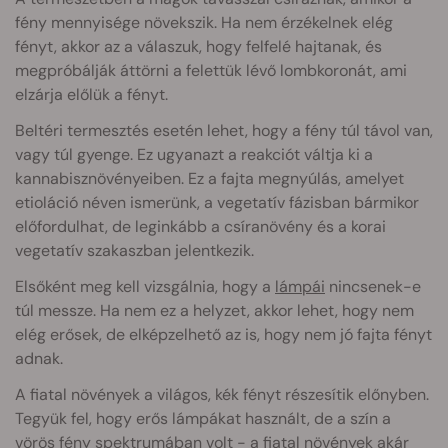
fény mennyisége növekszik. Ha nem érzékelnek elég
fényt, akkor az a válaszuk, hogy felfelé hajtanak, és
megpróbálják áttörni a felettük lévő lombkoronát, ami
elzárja előlük a fényt.
Beltéri termesztés esetén lehet, hogy a fény túl távol van,
vagy túl gyenge. Ez ugyanazt a reakciót váltja ki a
kannabisznövényeiben. Ez a fajta megnyúlás, amelyet
etioláció néven ismerünk, a vegetatív fázisban bármikor
előfordulhat, de leginkább a csíranövény és a korai
vegetatív szakaszban jelentkezik.
Elsőként meg kell vizsgálnia, hogy a
lámpái
nincsenek-e
túl messze. Ha nem ez a helyzet, akkor lehet, hogy nem
elég erősek, de elképzelhető az is, hogy nem jó fajta fényt
adnak.
A fiatal növények a világos, kék fényt részesítik előnyben.
Tegyük fel, hogy erős lámpákat használt, de a szín a
vörös fény spektrumában volt - a fiatal növények akár