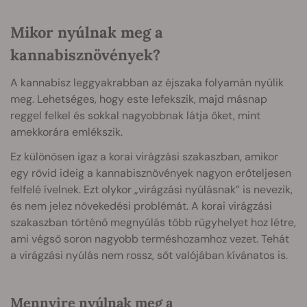
Mikor nyúlnak meg a
kannabisznövények?
A kannabisz leggyakrabban az éjszaka folyamán nyúlik
meg. Lehetséges, hogy este lefekszik, majd másnap
reggel felkel és sokkal nagyobbnak látja őket, mint
amekkorára emlékszik.
Ez különösen igaz a korai virágzási szakaszban, amikor
egy rövid ideig a kannabisznövények nagyon erőteljesen
felfelé ívelnek. Ezt olykor „virágzási nyúlásnak” is nevezik,
és nem jelez növekedési problémát. A korai virágzási
szakaszban történő megnyúlás több rügyhelyet hoz létre,
ami végső soron nagyobb terméshozamhoz vezet. Tehát
a virágzási nyúlás nem rossz, sőt valójában kívánatos is.
Mennyire nyúlnak meg a