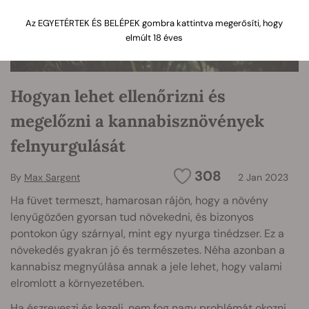
Az EGYETÉRTEK ÉS BELÉPEK gombra kattintva megerősíti, hogy
elmúlt 18 éves
Hogyan lehet ellenőrizni és
megelőzni a kannabisznövények
felnyurgulását
308
By
Max Sargent
2 Jan 2023
Ha füvet termeszt, hamarosan rájön, hogy a növény
lenyűgözően gyorsan tud növekedni, és bizonyos
pontokon úgy szárnyal, mint egy nyurga tinédzser. Ez a
növekedés gyakran jó és természetes. Néha azonban a
kannabisz megnyúlása annak a jele lehet, hogy valami
elromlott a környezetében.
Ha észreveszi és kezeli, nem fog nagy problémát okozni.