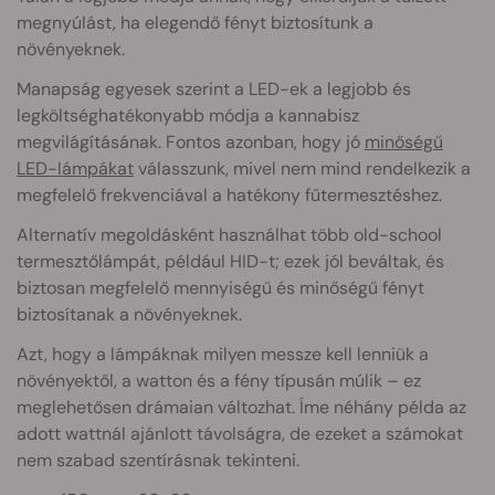
megnyúlást, ha elegendő fényt biztosítunk a
növényeknek.
Manapság egyesek szerint a LED-ek a legjobb és
legköltséghatékonyabb módja a kannabisz
megvilágításának. Fontos azonban, hogy jó
minőségű
LED-lámpákat
válasszunk, mivel nem mind rendelkezik a
megfelelő frekvenciával a hatékony fűtermesztéshez.
Alternatív megoldásként használhat több old-school
termesztőlámpát, például HID-t; ezek jól beváltak, és
biztosan megfelelő mennyiségű és minőségű fényt
biztosítanak a növényeknek.
Azt, hogy a lámpáknak milyen messze kell lenniük a
növényektől, a watton és a fény típusán múlik – ez
meglehetősen drámaian változhat. Íme néhány példa az
adott wattnál ajánlott távolságra, de ezeket a számokat
nem szabad szentírásnak tekinteni.