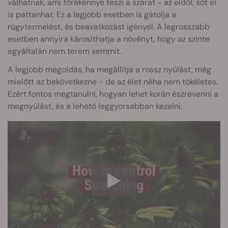
válhatnak, ami törékennyé teszi a szárat - az eldől, sőt el
is pattanhat. Ez a legjobb esetben is gátolja a
rügytermelést, és beavatkozást igényel. A legrosszabb
esetben annyira károsíthatja a növényt, hogy az szinte
egyáltalán nem terem semmit.
A legjobb megoldás, ha megállítja a rossz nyúlást, még
mielőtt az bekövetkezne - de az élet néha nem tökéletes.
Ezért fontos megtanulni, hogyan lehet korán észrevenni a
megnyúlást, és a lehető leggyorsabban kezelni.