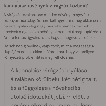
kannabisznövények virágzás közben?
A virágzási szakaszban minden növény megnyúlik
bizonyos mértékig, és nem kell aggódnia, még akkor sem,
ha ez a nyúlás elég nagy mértékű. Vannak törzsek,
amelyek magassága néhány napon belül megduplázódik.
Amire fontos figyelni, az az, hogy a megnyúlás leáll-e.
Ha sok napig nyúlnak, vagy több, mint a magasságuk
duplájára nőnek, akkor előfordulhat, hogy valamilyen
környezeti problémát is meg kell oldania.
A kannabisz virágzási nyúlása
általában körülbelül két hétig tart,
és a függőleges növekedés
utolsó időszakát jelzi, mielőtt a
növény elkezd a rügytermelésre