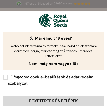
4.7 out of 5 based on
58690 reviews
⏳
1+1
-
Korlátozott idejű ajánlat
2d 10h 46m 25s
🌱
a Royal Queen Seeds-től.
Kannabisz Termesztési Kalauz
Már elmúlt 18 éves?
Weboldalunk tartalma és termékei csak nagykorúak számára
elérhetőek. Kérjük, tekintse meg az Általános Szerződési
Termesztési útmutató témák
Feltételeket.
Nem, még nem vagyok 18+
Elfogadom
cookie-beállítások
és
adatvédelmi
szabályzat
EGYETÉRTEK ÉS BELÉPEK