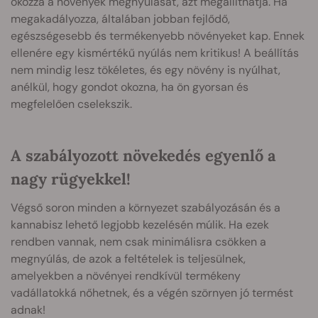
okozza a növények megnyúlását, azt megállíthatja. Ha
megakadályozza, általában jobban fejlődő,
egészségesebb és termékenyebb növényeket kap. Ennek
ellenére egy kismértékű nyúlás nem kritikus! A beállítás
nem mindig lesz tökéletes, és egy növény is nyúlhat,
anélkül, hogy gondot okozna, ha ön gyorsan és
megfelelően cselekszik.
A szabályozott növekedés egyenlő a
nagy rügyekkel!
Végső soron minden a környezet szabályozásán és a
kannabisz lehető legjobb kezelésén múlik. Ha ezek
rendben vannak, nem csak minimálisra csökken a
megnyúlás, de azok a feltételek is teljesülnek,
amelyekben a növényei rendkívül termékeny
vadállatokká nőhetnek, és a végén szörnyen jó termést
adnak!