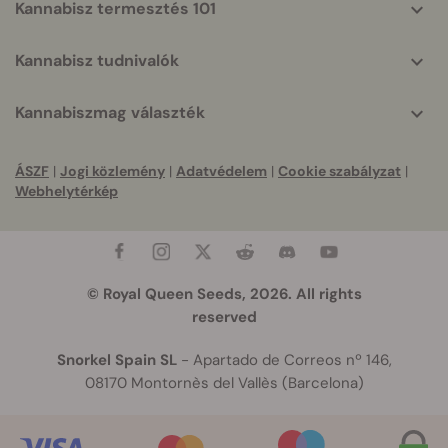
Kannabisz termesztés 101
Kannabisz tudnivalók
Kannabiszmag választék
ÁSZF
|
Jogi közlemény
|
Adatvédelem
|
Cookie szabályzat
|
Webhelytérkép
© Royal Queen Seeds, 2026. All rights
reserved
Snorkel Spain SL
- Apartado de Correos nº 146,
08170 Montornès del Vallès (Barcelona)