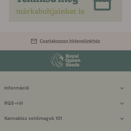
Csatlakozzon hírlevelünkhöz
More
Információ
helpful
info
RQS-ról
Kannabisz vetőmagok 101