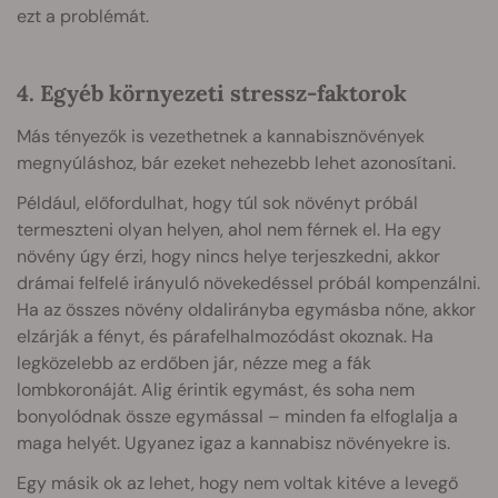
ezt a problémát.
4. Egyéb környezeti stressz-faktorok
Más tényezők is vezethetnek a kannabisznövények
megnyúláshoz, bár ezeket nehezebb lehet azonosítani.
Például, előfordulhat, hogy túl sok növényt próbál
termeszteni olyan helyen, ahol nem férnek el. Ha egy
növény úgy érzi, hogy nincs helye terjeszkedni, akkor
drámai felfelé irányuló növekedéssel próbál kompenzálni.
Ha az összes növény oldalirányba egymásba nőne, akkor
elzárják a fényt, és párafelhalmozódást okoznak. Ha
legközelebb az erdőben jár, nézze meg a fák
lombkoronáját. Alig érintik egymást, és soha nem
bonyolódnak össze egymással – minden fa elfoglalja a
maga helyét. Ugyanez igaz a kannabisz növényekre is.
Egy másik ok az lehet, hogy nem voltak kitéve a levegő