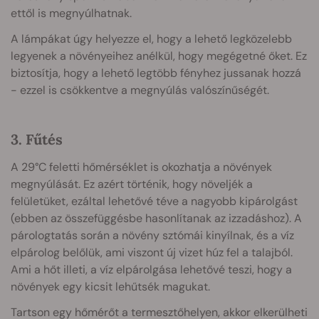
ettől is megnyúlhatnak.
A lámpákat úgy helyezze el, hogy a lehető legközelebb
legyenek a növényeihez anélkül, hogy megégetné őket. Ez
biztosítja, hogy a lehető legtöbb fényhez jussanak hozzá
- ezzel is csökkentve a megnyúlás valószínűségét.
3. Fűtés
A 29°C feletti hőmérséklet is okozhatja a növények
megnyúlását. Ez azért történik, hogy növeljék a
felületüket, ezáltal lehetővé téve a nagyobb kipárolgást
(ebben az összefüggésbe hasonlítanak az izzadáshoz). A
párologtatás során a növény sztómái kinyílnak, és a víz
elpárolog belőlük, ami viszont új vizet húz fel a talajból.
Ami a hőt illeti, a víz elpárolgása lehetővé teszi, hogy a
növények egy kicsit lehűtsék magukat.
Tartson egy hőmérőt a termesztőhelyen, akkor elkerülheti