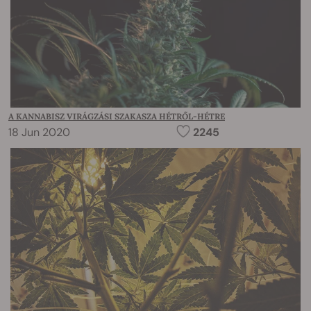
A KANNABISZ VIRÁGZÁSI SZAKASZA HÉTRŐL-HÉTRE
18 Jun 2020
2245