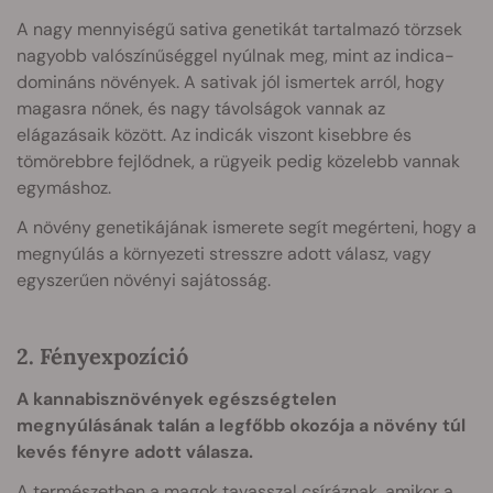
A nagy mennyiségű sativa genetikát tartalmazó törzsek
nagyobb valószínűséggel nyúlnak meg, mint az indica-
domináns növények. A sativak jól ismertek arról, hogy
magasra nőnek, és nagy távolságok vannak az
elágazásaik között. Az indicák viszont kisebbre és
tömörebbre fejlődnek, a rügyeik pedig közelebb vannak
egymáshoz.
A növény genetikájának ismerete segít megérteni, hogy a
megnyúlás a környezeti stresszre adott válasz, vagy
egyszerűen növényi sajátosság.
2. Fényexpozíció
A kannabisznövények egészségtelen
megnyúlásának talán a legfőbb okozója a növény túl
kevés fényre adott válasza.
A természetben a magok tavasszal csíráznak, amikor a