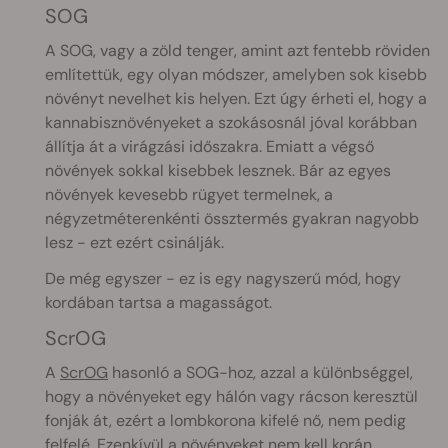
SOG
A SOG, vagy a zöld tenger, amint azt fentebb röviden
említettük, egy olyan módszer, amelyben sok kisebb
növényt nevelhet kis helyen. Ezt úgy érheti el, hogy a
kannabisznövényeket a szokásosnál jóval korábban
állítja át a virágzási időszakra. Emiatt a végső
növények sokkal kisebbek lesznek. Bár az egyes
növények kevesebb rügyet termelnek, a
négyzetméterenkénti össztermés gyakran nagyobb
lesz - ezt ezért csinálják.
De még egyszer - ez is egy nagyszerű mód, hogy
kordában tartsa a magasságot.
ScrOG
A
ScrOG
hasonló a SOG-hoz, azzal a különbséggel,
hogy a növényeket egy hálón vagy rácson keresztül
fonják át, ezért a lombkorona kifelé nő, nem pedig
felfelé. Ezenkívül a növényeket nem kell korán