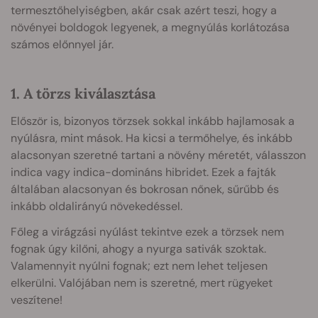
termesztőhelyiségben, akár csak azért teszi, hogy a
növényei boldogok legyenek, a megnyúlás korlátozása
számos előnnyel jár.
1. A törzs kiválasztása
Először is, bizonyos törzsek sokkal inkább hajlamosak a
nyúlásra, mint mások. Ha kicsi a termőhelye, és inkább
alacsonyan szeretné tartani a növény méretét, válasszon
indica vagy indica-domináns hibridet. Ezek a fajták
általában alacsonyan és bokrosan nőnek, sűrűbb és
inkább oldalirányú növekedéssel.
Főleg a virágzási nyúlást tekintve ezek a törzsek nem
fognak úgy kilőni, ahogy a nyurga sativák szoktak.
Valamennyit nyúlni fognak; ezt nem lehet teljesen
elkerülni. Valójában nem is szeretné, mert rügyeket
veszítene!