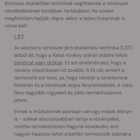
Bizonyos átalakítási technikák segíthetnek a növények
növekedésének kordában tartásában. Ha ezeket
megfelelően hajtják végre, akkor a teljes hozamnak is
nőnie kell!
LST
Az alacsony stresszel járó átalakítási technika (LST)
abból áll, hogy a fiatal növény szárát oldalra leköti
zsinórral vagy dróttal
. Ez azt eredményezi, hogy a
növény vízszintesen nő tovább. A fő cél, amiért a
termesztő ezt teszi, az, hogy növelje a lombkorona
felületét és a növények teljes fényterhelését. A több
fény nagyobb rügyeket és jobb terméshozamot
jelent.
Ennek a módszernek azonban van egy másik előnye
is - sokkal alacsonyabban tartja a növényeket,
mintha természetesen hagyná növekedni, ami
nagyon hasznos lehet a beltéri termesztők számára.