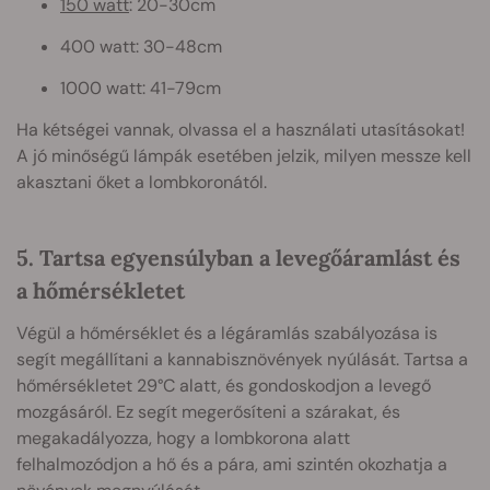
150 watt
: 20-30cm
400 watt: 30-48cm
1000 watt: 41-79cm
Ha kétségei vannak, olvassa el a használati utasításokat!
A jó minőségű lámpák esetében jelzik, milyen messze kell
akasztani őket a lombkoronától.
5. Tartsa egyensúlyban a levegőáramlást és
a hőmérsékletet
Végül a hőmérséklet és a légáramlás szabályozása is
segít megállítani a kannabisznövények nyúlását. Tartsa a
hőmérsékletet 29°C alatt, és gondoskodjon a levegő
mozgásáról. Ez segít megerősíteni a szárakat, és
megakadályozza, hogy a lombkorona alatt
felhalmozódjon a hő és a pára, ami szintén okozhatja a