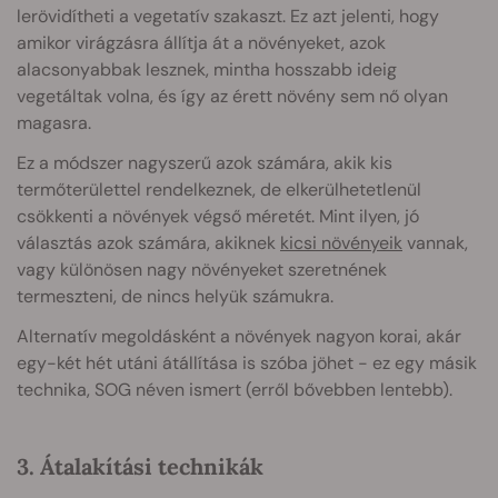
lerövidítheti a vegetatív szakaszt. Ez azt jelenti, hogy
amikor virágzásra állítja át a növényeket, azok
alacsonyabbak lesznek, mintha hosszabb ideig
vegetáltak volna, és így az érett növény sem nő olyan
magasra.
Ez a módszer nagyszerű azok számára, akik kis
termőterülettel rendelkeznek, de elkerülhetetlenül
csökkenti a növények végső méretét. Mint ilyen, jó
választás azok számára, akiknek
kicsi növényeik
vannak,
vagy különösen nagy növényeket szeretnének
termeszteni, de nincs helyük számukra.
Alternatív megoldásként a növények nagyon korai, ak
ár
egy-két hét utáni átállítása is szóba jöhet - ez egy másik
technika, SOG néven ismert (erről bővebben lentebb).
3. Átalakítási technikák