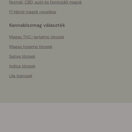
Normál, CBD, autó és feminizált magok
F1 hibrid magok nevelése
Kannabiszmag választék
Magas THC-tartalmú törzsek
Magas hozamú törzsek
Sativa törzsek
Indica törzsek
Lila toerzsek