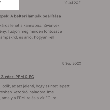
s
19 Jul 2021
pek: A beltéri lámpák beállítása
 káros lehet a kannabisz növények
fény. Tudjon meg minden fontosat a
mpákról, és arról, hogyan kell
5 Sep 2020
 2. rész: PPM & EC
ódik, az azt jelenti, hogy szintet lépett
ésben, kezdőről haladóra. Íme
 amely a PPM-re és a víz EC-re