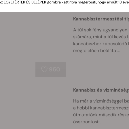
Az EGYETÉRTEK ÉS BELÉPEK gombra kattintva megerősíti, hogy elmúlt 18 éve
Kannabisztermesztési tip
A túl sok fény ugyanolyan
számára, mint a túl kevés 
kannabiszhoz kapcsolódó lá
megfelelően beállíta ...
950
Kannabisz és vízminőség
Ha már a vízminőséggel bajl
a hobbi kannabisztermeszt
útmutatónk második része,
összpontosít.