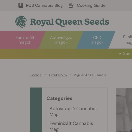
RQS Cannabis Blog
Cooking Guide
F1 hi
Feminizált
Autovirágzó
CBD
magok
magok
magok
mag
Főoldal
>
Értékelőink
>
Miguel Ángel Garcia
Categories
Autovirágzó Cannabis
Mag
Feminizált Cannabis
Mag