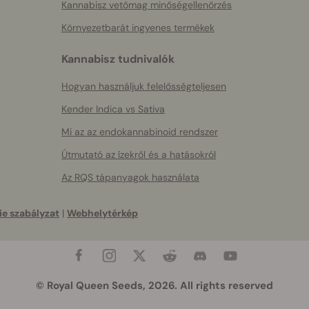
Kannabisz vetőmag minőségellenőrzés
Környezetbarát ingyenes termékek
Kannabisz tudnivalók
Hogyan használjuk felelősségteljesen
Kender Indica vs Sativa
Mi az az endokannabinoid rendszer
Útmutató az ízekről és a hatásokról
Az RQS tápanyagok használata
e szabályzat
|
Webhelytérkép
© Royal Queen Seeds, 2026. All rights reserved