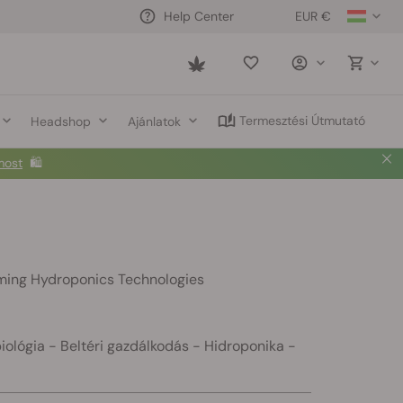
EUR €
Help Center
Saved
items
Termesztési Útmutató
Headshop
Ajánlatok
ming Hydroponics Technologies
ológia - Beltéri gazdálkodás - Hidroponika -