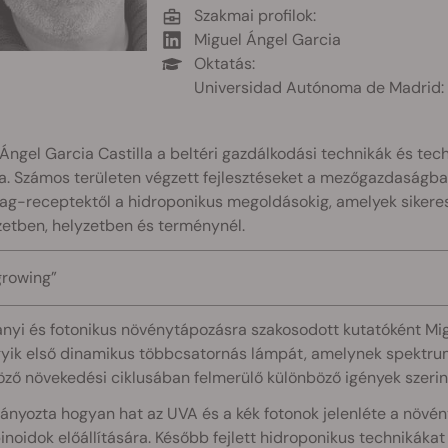
Szakmai profilok:
Miguel Ángel Garcia
Oktatás:
Universidad Autónoma de Madrid: 
Ángel Garcia Castilla a beltéri gazdálkodási technikák és t
a. Számos területen végzett fejlesztéseket a mezőgazdaságban
ag-receptektől a hidroponikus megoldásokig, amelyek sikere
etben, helyzetben és terménynél.
growing”
nyi és fotonikus növénytápozásra szakosodott kutatóként Mig
egyik első dinamikus többcsatornás lámpát, amelynek spektru
ző növekedési ciklusában felmerülő különböző igények szerin
nyozta hogyan hat az UVA és a kék fotonok jelenléte a növén
noidok előállítására. Később fejlett hidroponikus technikákat 