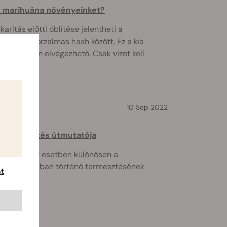
k marihuána növényeinket?
rítás előtti öblítése jelentheti a
 vagy a borzalmas hash között. Ez a kis
vül könnyen elvégezhető. Csak vizet kell
10 Sep 2022
sztermesztés útmutatója
 - ebben az esetben különösen a
agok oldatában történő termesztésének
t