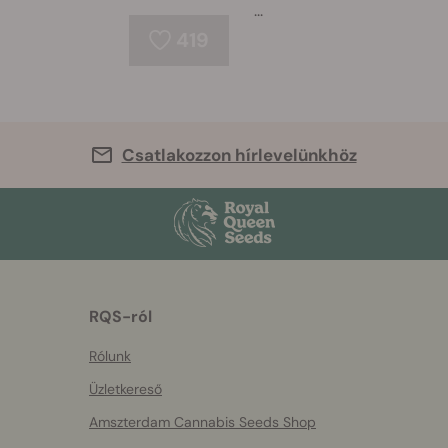
...
419
Csatlakozzon hírlevelünkhöz
RQS-ról
Rólunk
Üzletkereső
Amszterdam Cannabis Seeds Shop