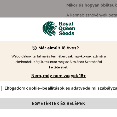
Mikor és hogyan öblítsü
A kannabisznövények betaka
különbséget a legjobb rügy
feladat egyszerű és rendkí
hoz ...
Már elmúlt 18 éves?
655
Weboldalunk tartalma és termékei csak nagykorúak számára
elérhetőek. Kérjük, tekintse meg az Általános Szerződési
Feltételeket.
A hidropónikus kannabi
Nem, még nem vagyok 18+
A hidroponika a növények
kannabisz - víz és tápany
Elfogadom
cookie-beállítások
és
adatvédelmi szabályza
módszere.
EGYETÉRTEK ÉS BELÉPEK
505