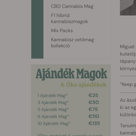
CBD Cannabis Mag
F1 hibrid
kannabiszmagok
Mix Packs
Kannabisz vetőmag
kollekció
Miguel 
kutatój
tápany
környez
“Keep 
Az ásvá
ki az 
különbö
Tanulmá
kannabi