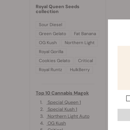
Royal Queen Seeds
collection
Sour Diesel
Green Gelato
Fat Banana
OG Kush
Northern Light
Royal Gorilla
Cookies Gelato
Critical
Royal Runtz
HulkBerry
Top 10 Cannabis Magok
1.
Special Queen 1
2.
Special Kush 1
3.
Northern Light Auto
4.
OG Kush