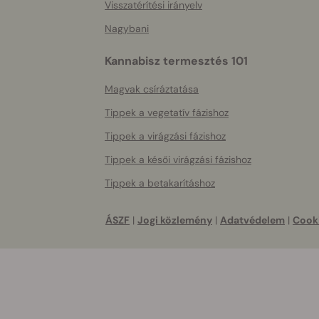
Visszatérítési irányelv
Nagybani
Kannabisz termesztés 101
Magvak csíráztatása
Tippek a vegetatív fázishoz
Tippek a virágzási fázishoz
Tippek a késői virágzási fázishoz
Tippek a betakarításhoz
ÁSZF
|
Jogi közlemény
|
Adatvédelem
|
Cooki