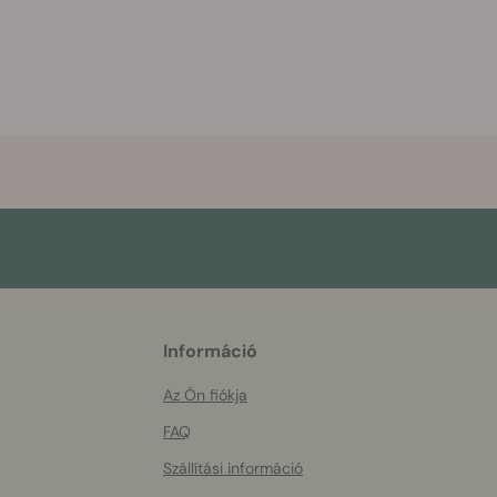
More
Információ
helpful
info
Az Ön fiókja
FAQ
Szállítási információ