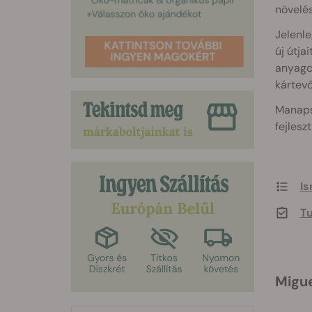
növelés
Jelenle
új útja
anyagcs
kártevő
Manapsá
fejlesz
Is
Tu
Migue