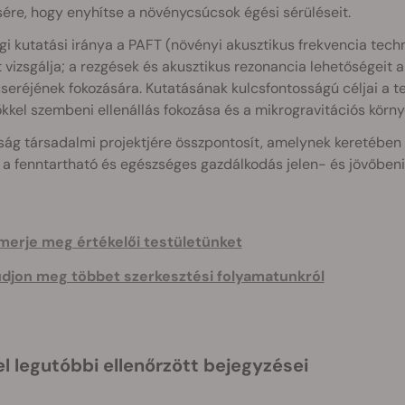
ére, hogy enyhítse a növénycsúcsok égési sérüléseit.
gi kutatási iránya a PAFT (növényi akusztikus frekvencia tech
it vizsgálja; a rezgések és akusztikus rezonancia lehetőségeit a
eréjének fokozására. Kutatásának kulcsfontosságú céljai a t
kkel szembeni ellenállás fokozása és a mikrogravitációs körn
g társadalmi projektjére összpontosít, amelynek keretében v
t a fenntartható és egészséges gazdálkodás jelen- és jövőbeni
merje meg értékelői testületünket
djon meg többet szerkesztési folyamatunkról
l legutóbbi ellenőrzött bejegyzései