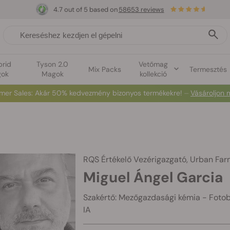
4.7 out of 5 based on
58653 reviews
brid
Tyson 2.0
Vetőmag
Mix Packs
Termesztés
ok
Magok
kollekció
⏳
1+1
-
Korlátozott idejű ajánlat
2d 17h 19m 32s
🌱
RQS Értékelő
Vezérigazgató, Urban Far
Miguel Ángel Garcia
Szakértő: Mezőgazdasági kémia - Fotobi
IA