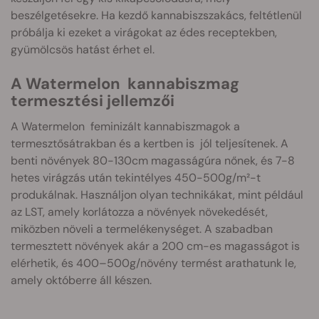
beszélgetésekre. Ha kezdő kannabiszszakács, feltétlenül
próbálja ki ezeket a virágokat az édes receptekben,
gyümölcsös hatást érhet el.
A Watermelon kannabiszmag
termesztési jellemzői
A Watermelon feminizált kannabiszmagok a
termesztősátrakban és a kertben is jól teljesítenek. A
benti növények 80-130cm magasságúra nőnek, és 7-8
hetes virágzás után tekintélyes 450-500g/m²-t
produkálnak. Használjon olyan technikákat, mint például
az LST, amely korlátozza a növények növekedését,
miközben növeli a termelékenységet. A szabadban
termesztett növények akár a 200 cm-es magasságot is
elérhetik, és 400–500g/növény termést arathatunk le,
amely októberre áll készen.