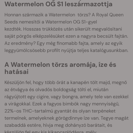
Watermelon OG S1 leszármazottja
Honnan származik a Watermelon törzs? A Royal Queen
Seeds nemesítői a Watermelon OG S1-gyel
kezdték. Hosszas trükközés után sikerült megvalósítani
saját pörgős elképzelésüket ezen a nagyra becsült fajtán.
Az eredmény? Egy még finomabb fajta, amely az egyik
leggyümölcsösebb profilt nyújtja teljes katalógusunkban.
A Watermelon törzs aromája, íze és
hatásai
Készüljön fel, hogy több órát a kanapén tölt majd, megnő
az étvágya és olvadós boldogság tölti el, miután
rágyújtott egy cigire, vagy bongra, amely tele van ezekkel
a virágokkal. Ezek a fagyos bimbók nagy mennyiségű,
22%-os THC-tartalmú gyantát és olyan terpéneket
termelnek, amelyeknek görögdínnye íze van. Tegye magát
szabaddá estére, hívja meg dohányzó barátait, és
készüljön fel egy kis kikapcsolódásra, mély