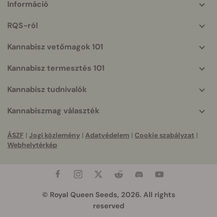
Információ
More
helpful
RQS-ról
info
Kannabisz vetőmagok 101
Kannabisz termesztés 101
Kannabisz tudnivalók
Kannabiszmag választék
ÁSZF
|
Jogi közlemény
|
Adatvédelem
|
Cookie szabályzat
|
Webhelytérkép
© Royal Queen Seeds, 2026. All rights
reserved