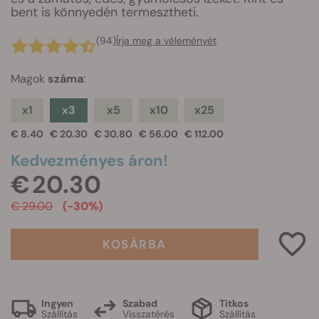
bent is könnyedén termesztheti.
(94)
Írja meg a véleményét
Magok
száma
:
x1
x3
x5
x10
x25
€ 8.40
€ 20.30
€ 30.80
€ 56.00
€ 112.00
Kedvezményes áron!
€ 20.30
€ 29.00
(-30%)
KOSÁRBA
Ingyen
Szabad
Titkos
Szállítás
Visszatérés
Szállítás