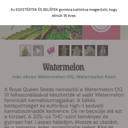
Az EGYETÉRTEK ÉS BELÉPEK gombra kattintva megerősíti, hogy
elmúlt 18 éves
+ 1
Watermelon
más néven Watermelon OG, Watermelon Kush
A Royal Queen Seeds nemesítői a Watermelon OG
S1 felhasználásával készítették el saját Watermelon
feminizált kannabiszmagjaikat. A békés
betépettséget és eufórikus high-t kedvelő
kannabiszimádók kedvence. De ne becsülje alá ezt
a törzset. A 22%-os THC-szint keményen és
gyorsan hat. Lassan haladjon, élvezze az utazást,
és a zamatos, édes, gyümölcsös ízeket. Kint és