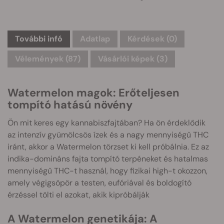
További infó
Adatlap
Kérdések
(0)
Vélemények (87)
Vásárlói képek (3)
Watermelon magok: Erőteljesen
tompító hatású növény
Ön mit keres egy kannabiszfajtában? Ha ön érdeklődik
az intenzív gyümölcsös ízek és a nagy mennyiségű THC
iránt, akkor a Watermelon törzset ki kell próbálnia. Ez az
indika-domináns fajta tompító terpéneket és hatalmas
mennyiségű THC-t használ, hogy fizikai high-t okozzon,
amely végigsöpör a testen, eufóriával és boldogító
érzéssel tölti el azokat, akik kipróbálják
A Watermelon genetikája: A