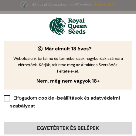
4.7 out of 5 based on
58690 reviews
3 extra
Triple G Auto
az első 100-nak,
🎁
aki az 
JULY
26
 kódot használja
🌿
Már elmúlt 18 éves?
-30%
Weboldalunk tartalma és termékei csak nagykorúak számára
elérhetőek. Kérjük, tekintse meg az Általános Szerződési
Feltételeket.
Nem, még nem vagyok 18+
Elfogadom
cookie-beállítások
és
adatvédelmi
szabályzat
EGYETÉRTEK ÉS BELÉPEK