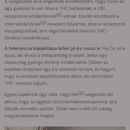
A vizsgálatok arra engednek következtetni, hogy mivel az
agy gyakran ki van téve a THC hatásának, a CB1
[13]
receptorok érzéketlenné
válnak. Ezután következik a
[14]
internalizációnak
nevezett folyamat, ahol a receptorok
visszahúzódnak, ami végül kevésbé intenzív THC-
élményt eredményez.
A tolerancia kialakítása lehet jó és rossz is
. Ha Ön az a
típus, aki élvezi a betépettség érzését, akkor egy
viszonylag gyenge élmény irritáló lehet. Ebben az
esetben érdemes egy kis szünetet tartani, és hagyni,
hogy a rendszer alaphelyzetbe álljon, és rövid időre
THC-mentes legyen.
[15]
Egyes szakértők úgy vélik, négy hét
elegendő idő
ahhoz, hogy az agyban lévő kannabiszreceptorok újra
elérjék normális szintet. Tehát nem is kell túl sokáig
megtartóztatnia magát!