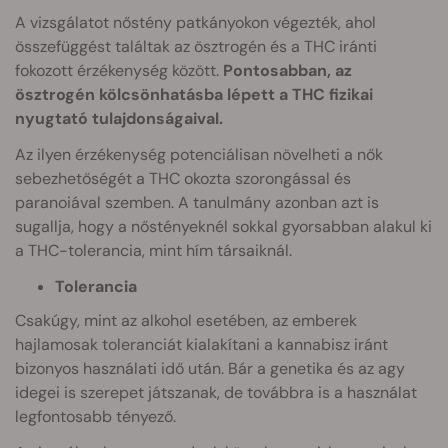
A vizsgálatot nőstény patkányokon végezték, ahol
összefüggést találtak az ösztrogén és a THC iránti
fokozott érzékenység között.
Pontosabban, az
ösztrogén kölcsönhatásba lépett a THC fizikai
nyugtató tulajdonságaival.
Az ilyen érzékenység potenciálisan növelheti a nők
sebezhetőségét a THC okozta szorongással és
paranoiával szemben. A tanulmány azonban azt is
sugallja, hogy a nőstényeknél sokkal gyorsabban alakul ki
a THC-tolerancia, mint hím társaiknál.
Tolerancia
Csakúgy, mint az alkohol esetében, az emberek
hajlamosak toleranciát kialakítani a kannabisz iránt
bizonyos használati idő után. Bár a genetika és az agy
idegei is szerepet játszanak, de továbbra is a használat
legfontosabb tényező.