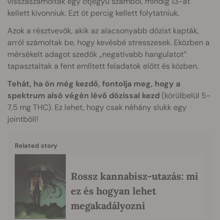
visszaszámoltak egy ötjegyű számból, mindig 13-at
kellett kivonniuk. Ezt öt percig kellett folytatniuk.
Azok a résztvevők, akik az alacsonyabb dózist kapták,
arról számoltak be, hogy kevésbé stresszesek. Eközben a
mérsékelt adagot szedők „negatívabb hangulatot”
tapasztaltak a fent említett feladatok előtt és közben.
Tehát, ha ön még kezdő, fontolja meg, hogy a
spektrum alsó végén lévő dózissal kezd
(körülbelül 5-
7,5 mg THC). Ez lehet, hogy csak néhány slukk egy
jointbóll!
Related story
Rossz kannabisz-utazás: mi
ez és hogyan lehet
megakadályozni