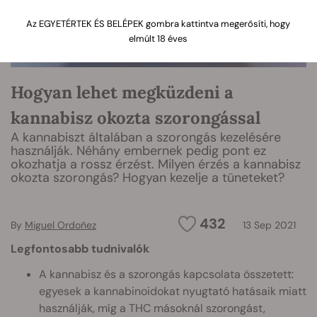
Az EGYETÉRTEK ÉS BELÉPEK gombra kattintva megerősíti, hogy
elmúlt 18 éves
Hogyan lehet megküzdeni a
kannabisz okozta szorongással
A kannabiszt általában a szorongás kezelésére
használják. Néhány embernek pedig pont ez
okozhatja a rossz érzést. Milyen érzés a kannabisz
okozta szorongás? Hogyan kezelje a tüneteket?
432
By
Miguel Ordoñez
13 Sep 2021
Legfontosabb tudnivalók
A kannabisz és a szorongás kapcsolata összetett:
egyesek a kannabinoidokat nyugtató hatásaik miatt
használják, míg a THC másoknál szorongást,