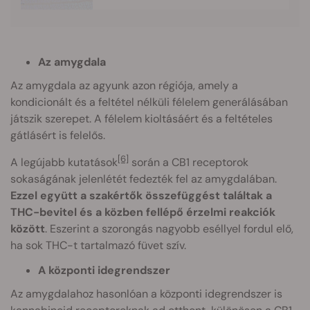
Az amygdala
Az amygdala az agyunk azon régiója, amely a
kondicionált és a feltétel nélküli félelem generálásában
játszik szerepet. A félelem kioltásáért és a feltételes
gátlásért is felelős.
[6]
A legújabb kutatások
során a CB1 receptorok
sokaságának jelenlétét fedezték fel az amygdalában.
Ezzel együtt a szakértők összefüggést találtak a
THC-bevitel és a közben fellépő érzelmi reakciók
között
. Eszerint a szorongás nagyobb eséllyel fordul elő,
ha sok THC-t tartalmazó füvet szív.
A központi idegrendszer
Az amygdalahoz hasonlóan a központi idegrendszer is