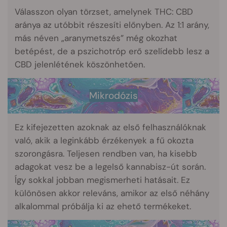
Válasszon olyan törzset, amelynek THC: CBD
aránya az utóbbit részesíti előnyben. Az 1:1 arány,
más néven „aranymetszés” még okozhat
betépést, de a pszichotróp erő szelídebb lesz a
CBD jelenlétének köszönhetően.
Mikrodózis
Ez kifejezetten azoknak az első felhasználóknak
való, akik a leginkább érzékenyek a fű okozta
szorongásra. Teljesen rendben van, ha kisebb
adagokat vesz be a legelső kannabisz-út során.
Így sokkal jobban megismerheti hatásait. Ez
különösen akkor releváns, amikor az első néhány
alkalommal próbálja ki az ehető termékeket.