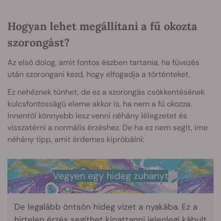
Hogyan lehet megállítani a fű okozta
szorongást?
Az első dolog, amit fontos észben tartania, ha füvezés
után szorongani kezd, hogy elfogadja a történteket.
Ez nehéznek tűnhet, de ez a szorongás csökkentésének
kulcsfontosságú eleme akkor is, ha nem a fű okozza.
Innentől könnyebb lesz venni néhány lélegzetet és
visszatérni a normális érzéshez. De ha ez nem segít, íme
néhány tipp, amit érdemes kipróbálni:
Vegyen egy hideg zuhanyt
De legalább öntsön hideg vizet a nyakába. Ez a
hirtelen érzés segíthet kipattanni jelenlegi kábult