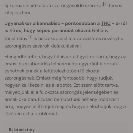
[2]
új kannabinoid-alapú szorongásoldó szereket
tervez
kifejleszteni.
Ugyanakkor a kannabisz - pontosabban a
THC
- arról
is híres, hogy képes paranoiát okozni
. Néhány
[3]
tanulmány
is összekapcsolja a varázslatos növényt a
szorongásos zavarok kialakulásával.
Elengedhetetlen, hogy felhívjuk a figyelmet arra, hogy az
orvosi és szabadidős felhasználók egyaránt áldozatul
eshetnek ennek a feltételezhetően fű okozta
szorongásnak. Emiatt még fontosabb, hogy tudjuk,
hogyan kell kezelni az állapotot. Ezt szem előtt tartva,
mélyedjünk el a fű okozta szorongás jelenségében és
annak okaiban. Ezután bemutatunk néhány módszert
arra, hogyan állíthatjuk meg és hogyan előzhetjük meg a
jövőben ezt a problémát.
Related story