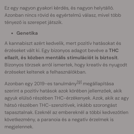
Ez egy nagyon gyakori kérdés, és nagyon helytálló.
Azonban nincs rövid és egyértelmű válasz, mivel több
tényező is szerepet játszik.
Genetika
A kannabiszt azért kedvelik, mert pozitív hatásokat és
érzéseket vált ki. Egy bizonyos adagot bevéve a
THC
ellazít, és közben mentális stimulációt is biztosít
.
Bizonyos törzsek arról ismertek, hogy kreatív és nyugodt
érzéseket keltenek a felhasználókban.
[9]
Azonban egy 2019-es tanulmány
megállapítása
szerint a pozitív hatások azok körében jellemzőek, akik
agyuk elülső részében THC-érzékenyek. Azok, akik az agy
hátsó részében THC-szenzitívek, inkább szorongást
tapasztalnak. Ezeknél az embereknél a többi kedvezőtlen
következmény, a paranoia és a negatív érzelmek is
megjelennek.