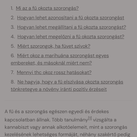
Mi az a fű okozta szorongás?
Hogyan lehet azonosítani a fű okozta szorongást
Hogyan lehet megállítani a fű okozta szorongást?
Hogyan lehet megelőzni a fű okozta szorongást?
Miért szorongok, ha füvet szívok?
Miért okoz a marihuána szorongást egyes
embereket, és másoknál miért nem?
Mennyi thc okoz rossz hatásokat?
Ne hagyja, hogy a fű elszívása okozta szorongás
tönkretegye a növény iránti pozitív érzéseit
A fű és a szorongás egészen egyedi és érdekes
[1]
kapcsolatban állnak. Több tanulmány
vizsgálta a
kannabiszt vagy annak alkotóelemeit, mint a szorongás
kezelésének lehetséges formáját, néhány szakértő pedig