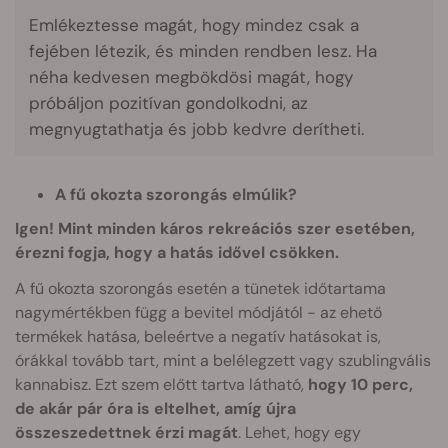
Emlékeztesse magát, hogy mindez csak a
fejében létezik, és minden rendben lesz. Ha
néha kedvesen megbökdösi magát, hogy
próbáljon pozitívan gondolkodni, az
megnyugtathatja és jobb kedvre derítheti.
A fű okozta szorongás elmúlik?
Igen! Mint minden káros rekreációs szer esetében,
érezni fogja, hogy a hatás idővel csökken.
A fű okozta szorongás esetén a tünetek időtartama
nagymértékben függ a bevitel módjától - az ehető
termékek hatása, beleértve a negatív hatásokat is,
órákkal tovább tart, mint a belélegzett vagy szublingvális
kannabisz. Ezt szem előtt tartva látható,
hogy 10 perc,
de akár pár óra is eltelhet, amíg újra
összeszedettnek érzi magát
. Lehet, hogy egy