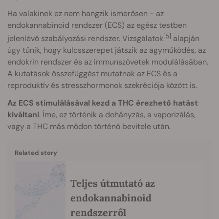
Ha valakinek ez nem hangzik ismerősen - az
endokannabinoid rendszer (ECS) az egész testben
[5]
jelenlévő szabályozási rendszer. Vizsgálatok
alapján
úgy tűnik, hogy kulcsszerepet játszik az agyműködés, az
endokrin rendszer és az immunszövetek modulálásában.
A kutatások összefüggést mutatnak az ECS és a
reproduktív és stresszhormonok szekréciója között is.
Az ECS stimulálásával kezd a THC érezhető hatást
kiváltani
. Íme, ez történik a dohányzás, a vaporizálás,
vagy a THC más módon történő bevitele után.
Related story
Teljes útmutató az
endokannabinoid
rendszerről