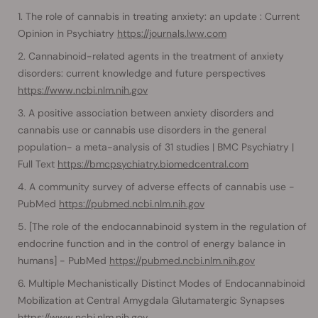
The role of cannabis in treating anxiety: an update : Current
Opinion in Psychiatry
https://journals.lww.com
Cannabinoid-related agents in the treatment of anxiety
disorders: current knowledge and future perspectives
https://www.ncbi.nlm.nih.gov
A positive association between anxiety disorders and
cannabis use or cannabis use disorders in the general
population- a meta-analysis of 31 studies | BMC Psychiatry |
Full Text
https://bmcpsychiatry.biomedcentral.com
A community survey of adverse effects of cannabis use -
PubMed
https://pubmed.ncbi.nlm.nih.gov
[The role of the endocannabinoid system in the regulation of
endocrine function and in the control of energy balance in
humans] - PubMed
https://pubmed.ncbi.nlm.nih.gov
Multiple Mechanistically Distinct Modes of Endocannabinoid
Mobilization at Central Amygdala Glutamatergic Synapses
https://www.ncbi.nlm.nih.gov