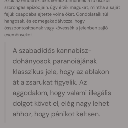
Azok az emberek, akik keresztülmennek a fű okozta
szorongás epizódjain, úgy érzik magukat, mintha a saját
fejük csapdába ejtette volna őket. Gondolataik túl
hangosak, és ez megakadályozza, hogy
összpontosítsanak vagy kövessék a jelenben zajló
eseményeket.
A szabadidős kannabisz-
dohányosok paranoiájának
klasszikus jele, hogy az ablakon
át a zsarukat figyelik. Az
aggodalom, hogy valami illegális
dolgot követ el, elég nagy lehet
ahhoz, hogy pánikot keltsen.