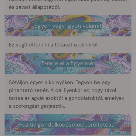
és zavart állapotából.
Egyen vagy igyon valamit
Ez segít elterelni a fókuszt a pánikról.
Terelje el a figyelmét
Sétáljon egyet a környéken. Tegyen be egy
pihentető zenét. A cél ilyenkor az, hogy távol
tartsa az agyát azoktól a gondolatoktól, amelyek
a szorongást gerjesztik.
Pozitív gondolkodásmód „erőltetése”