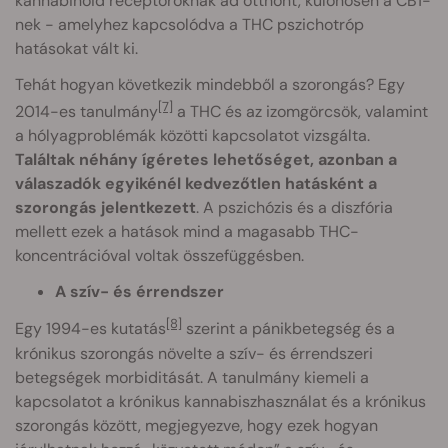
kannabinoid receptoroknak ad otthont, különösen a CB1-
nek - amelyhez kapcsolódva a THC pszichotróp
hatásokat vált ki.
Tehát hogyan következik mindebből a szorongás? Egy
[7]
2014-es tanulmány
a THC és az izomgörcsök, valamint
a hólyagproblémák közötti kapcsolatot vizsgálta.
Találtak néhány ígéretes lehetőséget, azonban a
válaszadók egyikénél kedvezőtlen hatásként a
szorongás jelentkezett
. A pszichózis és a diszfória
mellett ezek a hatások mind a magasabb THC-
koncentrációval voltak összefüggésben.
A szív- és érrendszer
[8]
Egy 1994-es kutatás
szerint a pánikbetegség és a
krónikus szorongás növelte a szív- és érrendszeri
betegségek morbiditását. A tanulmány kiemeli a
kapcsolatot a krónikus kannabiszhasználat és a krónikus
szorongás között, megjegyezve, hogy ezek hogyan