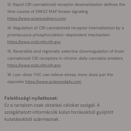
Rapid CB1 cannabinoid receptor desensitization defines the
time course of ERK1/2 MAP kinase signaling
https://www.sciencedirect.com
Regulation of CB1 cannabinoid receptor internalization by a
promiscuous phosphorylation-dependent mechanism
https://www.ncbi.nlm.nih.gov
Reversible and regionally selective downregulation of brain
cannabinoid CB1 receptors in chronic daily cannabis smokers
https://www.ncbi.nlm.nih.gov
Low-dose THC can relieve stress; more does just the
opposite
https://www.sciencedaily.com
Felelősségi nyilatkozat:
Ez a tartalom csak oktatási célokat szolgál. A
szolgáltatott információk külső forrásokból gyűjtött
kutatásokból származnak.