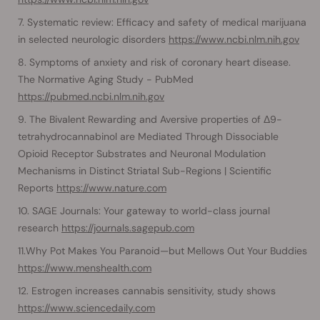
Systematic review: Efficacy and safety of medical marijuana
in selected neurologic disorders
https://www.ncbi.nlm.nih.gov
Symptoms of anxiety and risk of coronary heart disease.
The Normative Aging Study - PubMed
https://pubmed.ncbi.nlm.nih.gov
The Bivalent Rewarding and Aversive properties of Δ9-
tetrahydrocannabinol are Mediated Through Dissociable
Opioid Receptor Substrates and Neuronal Modulation
Mechanisms in Distinct Striatal Sub-Regions | Scientific
Reports
https://www.nature.com
SAGE Journals: Your gateway to world-class journal
research
https://journals.sagepub.com
​Why Pot Makes You Paranoid—but Mellows Out Your Buddies
https://www.menshealth.com
Estrogen increases cannabis sensitivity, study shows
https://www.sciencedaily.com