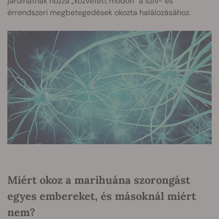
járulhatnak hozzá „közvetett módon” a szív- és
érrendszeri megbetegedések okozta halálozásához.
Miért okoz a marihuána szorongást
egyes embereket, és másoknál miért
nem?