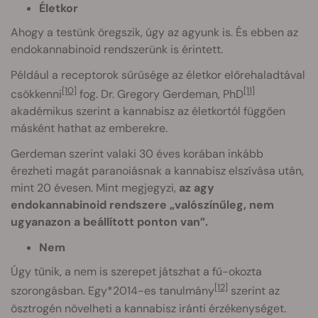
Életkor
Ahogy a testünk öregszik, úgy az agyunk is. És ebben az
endokannabinoid rendszerünk is érintett.
Például a receptorok sűrűsége az életkor előrehaladtával
[10]
[11]
csökkenni
fog. Dr. Gregory Gerdeman, PhD
akadémikus szerint a kannabisz az életkortól függően
másként hathat az emberekre.
Gerdeman szerint valaki 30 éves korában inkább
érezheti magát paranoiásnak a kannabisz elszívása után,
mint 20 évesen. Mint megjegyzi,
az agy
endokannabinoid rendszere „valószínűleg, nem
ugyanazon a beállított ponton van”.
Nem
Úgy tűnik, a nem is szerepet játszhat a fű-okozta
[12]
szorongásban. Egy*2014-es tanulmány
szerint az
ösztrogén növelheti a kannabisz iránti érzékenységet.