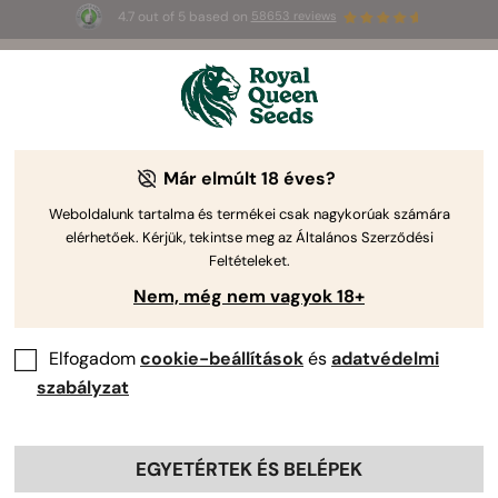
4.7 out of 5 based on
58653 reviews
⏳
1+1
-
Korlátozott idejű ajánlat
2d 18h 9m 26s
🌱
Már elmúlt 18 éves?
The RQS Blog
Weboldalunk tartalma és termékei csak nagykorúak számára
elérhetőek. Kérjük, tekintse meg az Általános Szerződési
Kannabisz életstílus blogok
Törzsek és terméke
Feltételeket.
Nem, még nem vagyok 18+
Elfogadom
cookie-beállítások
és
adatvédelmi
szabályzat
EGYETÉRTEK ÉS BELÉPEK