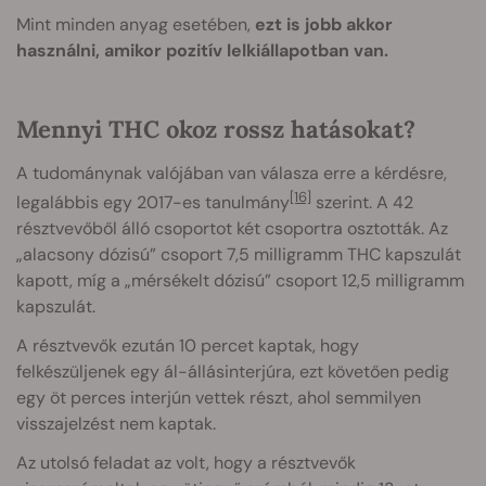
Mint minden anyag esetében,
ezt is jobb akkor
használni, amikor pozitív lelkiállapotban van.
Mennyi THC okoz rossz hatásokat?
A tudománynak valójában van válasza erre a kérdésre,
[16]
legalábbis egy 2017-es tanulmány
szerint. A 42
résztvevőből álló csoportot két csoportra osztották. Az
„alacsony dózisú” csoport 7,5 milligramm THC kapszulát
kapott, míg a „mérsékelt dózisú” csoport 12,5 milligramm
kapszulát.
A résztvevők ezután 10 percet kaptak, hogy
felkészüljenek egy ál-állásinterjúra, ezt követően pedig
egy öt perces interjún vettek részt, ahol semmilyen
visszajelzést nem kaptak.
Az utolsó feladat az volt, hogy a résztvevők