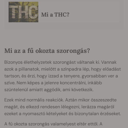
Mi a THC?
Mi az a fű okozta szorongás?
Bizonyos élethelyzetek szorongást váltanak ki. Vannak
azok a pillanatok, mielőtt a színpadra lép, hogy előadást
tartson, és érzi, hogy izzad a tenyere, gyorsabban ver a
szíve. Nem képes a jelenre koncentrálni, inkább
szüntelenül amiatt aggódik, ami következik.
Ezek mind normális reakciók. Aztán mikor összeszedte
magát, és elkezd rendesen lélegezni, lerázza magáról
ezeket a nyomasztó kételyeket és bizonytalan érzéseket.
A fű okozta szorongás valamelyest eltér ettől. A