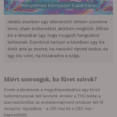
Kényelmes környezet kialakítása
Ideális esetben egy ellenőrzött térben szeretne
lenni, olyan emberekkel, akikben megbízik. Állítsa
be a lámpákat úgy, hogy nyugodt hangulatot
keltsenek. Ezenkívül tartson a közelben egy kis
ételt arra az esetre, ha nassolni támad kedve, és
egy kis vizet, ha kiszáradna a szája.
Miért szorongok, ha füvet szívok?
Ennek a kérdésnek a megválaszolásához egy kicsit
tudományosnak kell lennünk. Amikor a THC belép a
szervezetünkbe, az endokannabinoid rendszer két fő
receptor-típusához - a CB1-hez és a CB2-höz -
kapcsolódik.