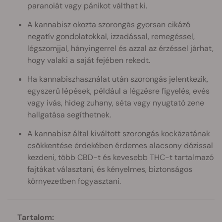
paranoiát vagy pánikot válthat ki.
A kannabisz okozta szorongás gyorsan cikázó
negatív gondolatokkal, izzadással, remegéssel,
légszomjjal, hányingerrel és azzal az érzéssel járhat,
hogy valaki a saját fejében rekedt.
Ha kannabiszhasználat után szorongás jelentkezik,
egyszerű lépések, például a légzésre figyelés, evés
vagy ivás, hideg zuhany, séta vagy nyugtató zene
hallgatása segíthetnek.
A kannabisz által kiváltott szorongás kockázatának
csökkentése érdekében érdemes alacsony dózissal
kezdeni, több CBD-t és kevesebb THC-t tartalmazó
fajtákat választani, és kényelmes, biztonságos
környezetben fogyasztani.
Tartalom: