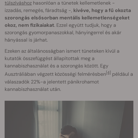
túlszíváshoz
hasonlóan a tünetek kellemetlenek -
izzadás, remegés, fáradtság -,
kivéve, hogy a fű okozta
szorongás elsősorban mentális kellemetlenségeket
okoz, nem fizikaiakat
. Ezzel együtt tudjuk, hogy a
szorongás gyomorpanaszokkal, hányingerrel és akár
hányással is járhat.
Ezeken az általánosságban ismert tüneteken kívül a
kutatók összefüggést állapítottak meg a
kannabiszhasználat és a szorongás között. Egy
[4]
Ausztráliában végzett közösségi felmérésben
például a
válaszadók 22%-a jelentett pánikrohamot
kannabiszhasználat után.