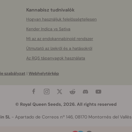
Kannabisz tudnivalók
Hogyan használjuk felelősségteljesen
Kender Indica vs Sativa
Mi az az endokannabinoid rendszer
Útmutató az ízekről és a hatásokról
Az RQS tápanyagok használata
e szabályzat
|
Webhelytérkép
© Royal Queen Seeds, 2026. All rights reserved
in SL
- Apartado de Correos nº 146, 08170 Montornès del Vallès