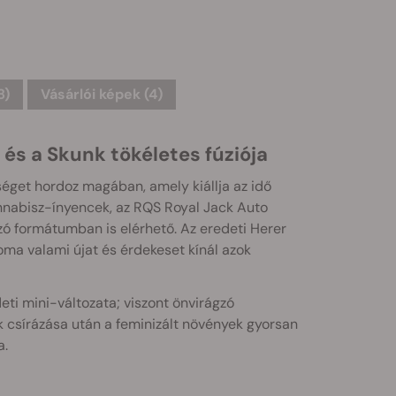
8)
Vásárlói képek (4)
 és a Skunk tökéletes fúziója
séget hordoz magában, amely kiállja az idő
kannabisz-ínyencek, az RQS Royal Jack Auto
 formátumban is elérhető. Az eredeti Herer
roma valami újat és érdekeset kínál azok
ti mini-változata; viszont önvirágzó
 csírázása után a feminizált növények gyorsan
a.