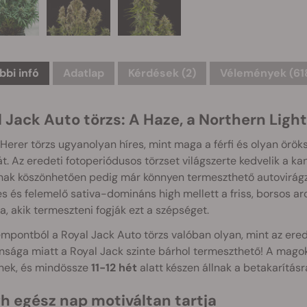
bbi infó
Adatlap
Kérdések
(2)
Vélemények (61
 Jack Auto törzs: A Haze, a Northern Light
Herer törzs ugyanolyan híres, mint maga a férfi és olyan örök
t. Az eredeti fotoperiódusos törzset világszerte kedvelik a 
nak köszönhetően pedig már könnyen termeszthető autovirágzó
es és felemelő sativa-domináns high mellett a friss, borsos a
, akik termeszteni fogják ezt a szépséget.
mpontból a Royal Jack Auto törzs valóban olyan, mint az erede
nsága miatt a Royal Jack szinte bárhol termeszthető! A magok
ek, és mindössze
11-12 hét
alatt készen állnak a betakarításr
gh egész nap motiváltan tartja