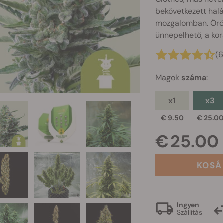
bekövetkezett halá
mozgalomban. Örö
ünnepelhető, a kor
(
Magok
száma
:
x1
x3
€ 9.50
€ 25.0
€ 25.00
KOSÁ
Ingyen
Szállítás