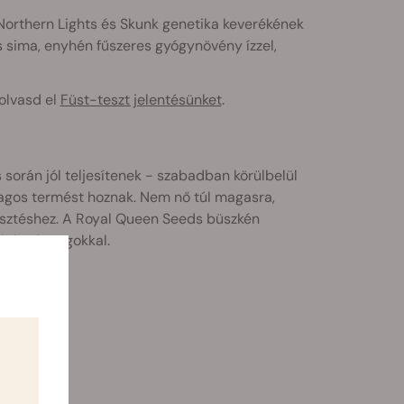
, Northern Lights és Skunk genetika keverékének
és sima, enyhén fűszeres gyógynövény ízzel,
 olvasd el
Füst-teszt jelentésünket
.
során jól teljesítenek - szabadban körülbelül
gos termést hoznak. Nem nő túl magasra,
mesztéshez. A Royal Queen Seeds büszkén
virágzó magokkal.