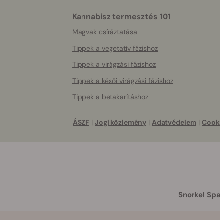
Kannabisz termesztés 101
Magvak csíráztatása
Tippek a vegetatív fázishoz
Tippek a virágzási fázishoz
Tippek a késői virágzási fázishoz
Tippek a betakarításhoz
ÁSZF
|
Jogi közlemény
|
Adatvédelem
|
Cooki
Snorkel Spa