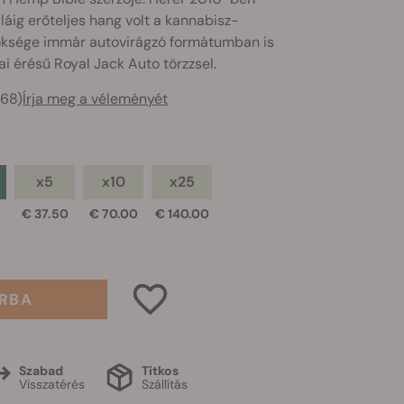
láig erőteljes hang volt a kannabisz-
ksége immár autovirágzó formátumban is
ai érésű Royal Jack Auto törzzsel.
668)
Írja meg a véleményét
x5
x10
x25
0
€ 37.50
€ 70.00
€ 140.00
RBA
Szabad
Titkos
Visszatérés
Szállítás