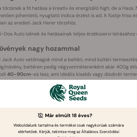
 törzsnek a fő hatása a kreatív és energizáló high, de a Haze
etően pihentető, nyugtató indica érzést is ad. A füstje friss 
an az eredeti Jack Herer törzshöz.
-Dos Auto ízének és hatásainak teljes érzékszervi leírásához
növények nagy hozammal
 Jack Auto vetőmagok mind a beltéri, mind kültéri termesztés 
g/növény, beltéren pedig négyzetméterenként akár 400g átla
ból
40–90cm
-es lesz, ami ideális kisebb vagy diszkrét ter
eg Jack Herer, a Kender császára előtt ezekkel a nagyszerű ön
Már elmúlt 18 éves?
Weboldalunk tartalma és termékei csak nagykorúak számára
elérhetőek. Kérjük, tekintse meg az Általános Szerződési