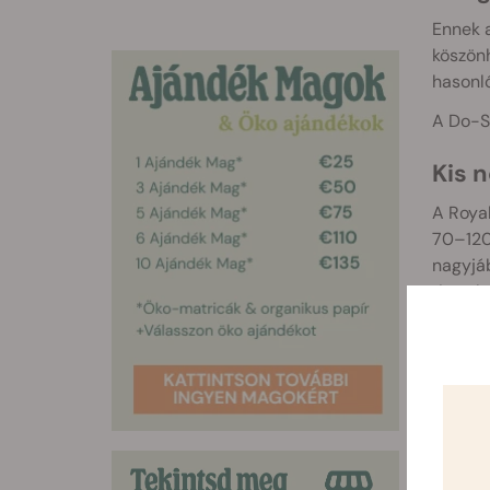
Ennek a
köszönh
hasonló
A Do-Si
Kis 
A Royal
70–120
nagyjá
tisztel