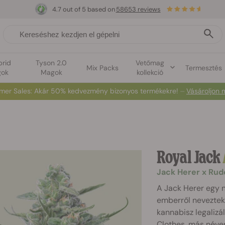
4.7 out of 5 based on
58653 reviews
brid
Tyson 2.0
Vetőmag
Mix Packs
Termesztés
ok
Magok
kollekció
mer Sales
: Akár 50% kedvezmény bizonyos termékekre! ⏤
Vásároljon 
Royal Jack
Jack Herer x Rud
A Jack Herer egy 
emberről neveztek e
kannabisz legaliz
Clothes, más néve