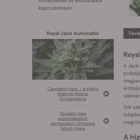
törvényekkel és előírásokkal
kapcsolatosan.
Tová
Royal Jack Automatic
Royal
A Jack 
próbájá
magjai
erőtelj
Cannabis Haze - a Királyi
Királynő Magok
számára
Gyűjteménye
Sok sze
Tanuljon meg
tulajdo
autovirágzókat
megnőn
termeszteni: útmutató
hétről-hétre
A hi