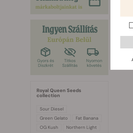
Royal Queen Seeds
collection
Sour Diesel
Green Gelato
Fat Banana
OG Kush
Northern Light