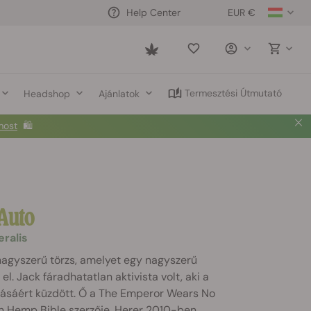
EUR €
Help Center
Saved
items
Termesztési Útmutató
Headshop
Ajánlatok
most
🛍️
Auto
eralis
nagyszerű törzs, amelyet egy nagyszerű
l. Jack fáradhatatlan aktivista volt, aki a
álásáért küzdött. Ő a The Emperor Wears No
n Hemp Bible szerzője. Herer 2010-ben