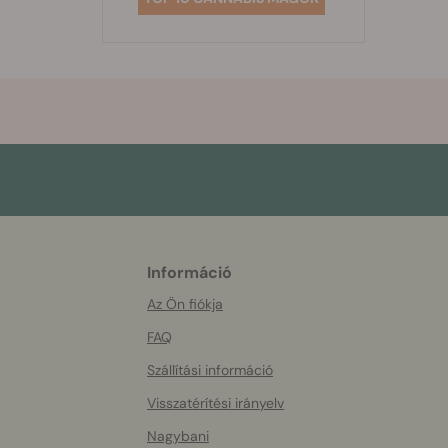
Információ
More
helpful
Az Ön fiókja
info
FAQ
Szállítási információ
Visszatérítési irányelv
Nagybani