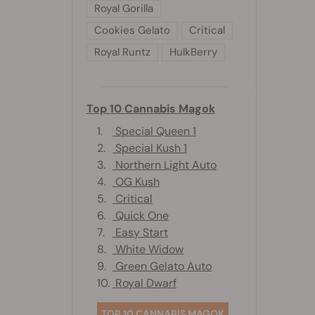
Royal Gorilla
Cookies Gelato
Critical
Royal Runtz
HulkBerry
Top 10 Cannabis Magok
1.
Special Queen 1
2.
Special Kush 1
3.
Northern Light Auto
4.
OG Kush
5.
Critical
6.
Quick One
7.
Easy Start
8.
White Widow
9.
Green Gelato Auto
10.
Royal Dwarf
TOP 10 CANNABIS MAGOK