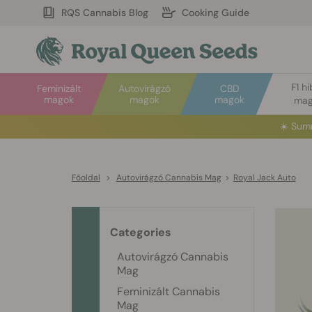
RQS Cannabis Blog
Cooking Guide
F1 hi
Feminizált
Autovirágzó
CBD
magok
magok
magok
mag
☀️
Sum
Főoldal
>
Autovirágzó Cannabis Mag
>
Royal Jack Auto
Categories
Autovirágzó Cannabis
Mag
Feminizált Cannabis
Mag