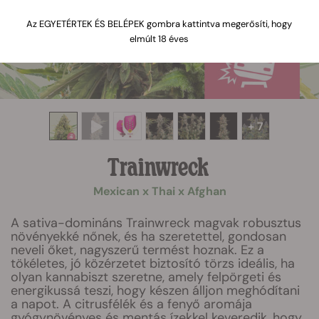
Az EGYETÉRTEK ÉS BELÉPEK gombra kattintva megerősíti, hogy
elmúlt 18 éves
+ 7
Trainwreck
Mexican x Thai x Afghan
A sativa-domináns Trainwreck magvak robusztus
növényekké nőnek, és ha szeretettel, gondosan
neveli őket, nagyszerű termést hoznak. Ez a
tökéletes, jó közérzetet biztosító törzs ideális, ha
olyan kannabiszt szeretne, amely felpörgeti és
energikussá teszi, hogy készen álljon meghódítani
a napot. A citrusfélék és a fenyő aromája
gyógynövényes és mentás ízekkel keveredik, hogy