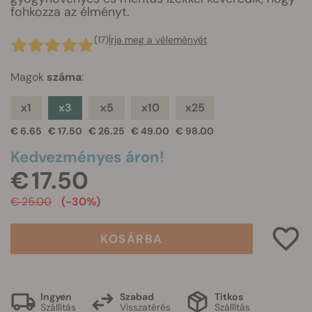
fohkozza az élményt.
(17)
Írja meg a véleményét
Magok
száma
:
x1
x3
x5
x10
x25
€ 6.65
€ 17.50
€ 26.25
€ 49.00
€ 98.00
Kedvezményes áron!
€ 17.50
€ 25.00
(-30%)
KOSÁRBA
Ingyen
Szabad
Titkos
Szállítás
Visszatérés
Szállítás