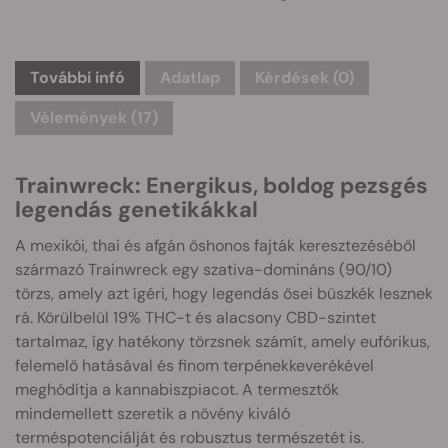
További infó
Adatlap
Kérdések
(0)
Vélemények (17)
Trainwreck: Energikus, boldog pezsgés
legendás genetikákkal
A mexikói, thai és afgán őshonos fajták keresztezéséből
származó Trainwreck egy szativa-domináns (90/10)
törzs, amely azt ígéri, hogy legendás ősei büszkék lesznek
rá. Körülbelül 19% THC-t és alacsony CBD-szintet
tartalmaz, így hatékony törzsnek számít, amely eufórikus,
felemelő hatásával és finom terpénekkeverékével
meghódítja a kannabiszpiacot. A termesztők
mindemellett szeretik a növény kiváló
terméspotenciálját és robusztus természetét is.