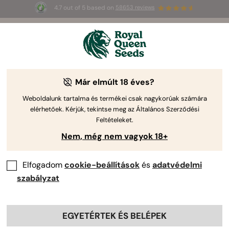
4.7 out of 5 based on
58653 reviews
☀️
Summer Sales
: până la 50% reducere
la produsele selectate! ⏤
Cumpără acum
🛍️
Már elmúlt 18 éves?
-30%
Weboldalunk tartalma és termékei csak nagykorúak számára
elérhetőek. Kérjük, tekintse meg az Általános Szerződési
Feltételeket.
Nem, még nem vagyok 18+
Elfogadom
cookie-beállítások
és
adatvédelmi
szabályzat
EGYETÉRTEK ÉS BELÉPEK