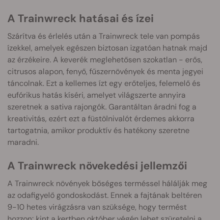
A Trainwreck hatásai és ízei
Szárítva és érlelés után a Trainwreck tele van pompás
ízekkel, amelyek egészen biztosan izgatóan hatnak majd
az érzékeire. A keverék meglehetősen szokatlan - erős,
citrusos alapon, fenyő, fűszernövények és menta jegyei
táncolnak. Ezt a kellemes ízt egy erőteljes, felemelő és
eufórikus hatás kíséri, amelyet világszerte annyira
szeretnek a sativa rajongók. Garantáltan áradni fog a
kreativitás, ezért ezt a füstölnivalót érdemes akkorra
tartogatnia, amikor produktív és hatékony szeretne
maradni.
A Trainwreck növekedési jellemzői
A Trainwreck növények bőséges terméssel hálálják meg
az odafigyelő gondoskodást. Ennek a fajtának beltéren
9-10 hetes virágzásra van szüksége, hogy termést
hozzon; kint a kertben október végén lehet szüretelni a