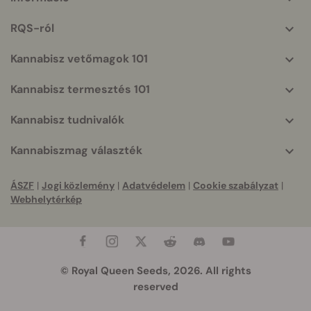
More
helpful
RQS-ról
info
Kannabisz vetőmagok 101
Kannabisz termesztés 101
Kannabisz tudnivalók
Kannabiszmag választék
ÁSZF
|
Jogi közlemény
|
Adatvédelem
|
Cookie szabályzat
|
Webhelytérkép
© Royal Queen Seeds, 2026. All rights
reserved