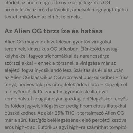
elődeihez hűen megőrizte nyirkos, jellegzetes OG
aromáját és az erős hatásokat, amelyek megnyugtatják a
testet, miközben az elmét felemelik.
Az Alien OG törzs íze és hatása
Alien OG magvaink kivételesen gyantás virágokat
teremnek, klasszikus OG stílusban. Élénkzöld, vastag
kelyhekkel, fagyos trichomákkal és narancssárga
szőrszálakkal - ennek a törzsnek a virágzása már az
elejétől fogva ínycsiklandó lesz. Szárítás és érlelés után
az Alien OG klasszikus OG aromával büszkélkedhet - friss
fenyő, nedves talaj és citrusfélék édes illata – képzelje el
a fenyőerdő illatát zamatos gyümölcslé illatával
kombinálva. Íze ugyanolyan gazdag, belélegzéskor fenyős
és földes jegyek, kilégzéskor pedig finom citrus illatokkal
büszkélkedhet. Az akár 25% THC-t tartalmazó Alien OG
már a sűrű füst/gőz belélegzésének első percétől kezdve
erős high-t ad. Eufórikus agyi high-ra számíthat tompító