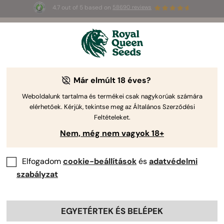
4.7 out of 5 based on
58690 reviews
3 extra
Triple G Auto
az első 100-nak,
🎁
aki az 
JULY
26
 kódot használja
🌿
Már elmúlt 18 éves?
-50%
Weboldalunk tartalma és termékei csak nagykorúak számára
elérhetőek. Kérjük, tekintse meg az Általános Szerződési
Feltételeket.
Nem, még nem vagyok 18+
Elfogadom
cookie-beállítások
és
adatvédelmi
szabályzat
EGYETÉRTEK ÉS BELÉPEK