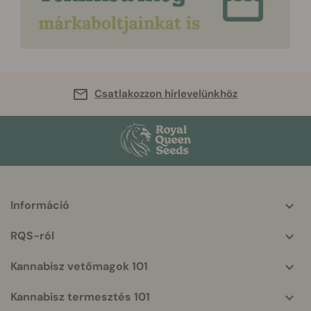
Csatlakozzon hírlevelünkhöz
Információ
More
helpful
RQS-ról
info
Kannabisz vetőmagok 101
Kannabisz termesztés 101