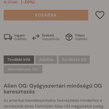
€ 27.00
(-50%)
KOSÁRBA
Ingyen
Szabad
Titkos
Szállítás
Visszatérés
Szállítás
További infó
Adatlap
Kérdések
(0)
Vélemények (15)
Alien OG: Gyógyszertári minőségű OG
keresztezés
Az amerikai kannabisznövény termesztése mindenhol a
termesztők álma. Feminizált Alien OG magjainkkal pedig