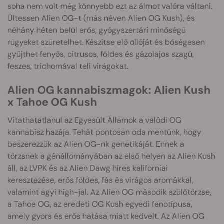
soha nem volt még könnyebb ezt az álmot valóra váltani.
Ültessen Alien OG-t (más néven Alien OG Kush), és
néhány héten belül erős, gyógyszertári minőségű
rügyeket szüretelhet. Készítse elő ollóját és bőségesen
gyűjthet fenyős, citrusos, földes és gázolajos szagú,
feszes, trichomával teli virágokat.
Alien OG kannabiszmagok: Alien Kush
x Tahoe OG Kush
Vitathatatlanul az Egyesült Államok a valódi OG
kannabisz hazája. Tehát pontosan oda mentünk, hogy
beszerezzük az Alien OG-nk genetikáját. Ennek a
törzsnek a génállományában az első helyen az Alien Kush
áll, az LVPK és az Alien Dawg híres kaliforniai
keresztezése, erős földes, fás és virágos aromákkal,
valamint agyi high-jal. Az Alien OG második szülőtörzse,
a Tahoe OG, az eredeti OG Kush egyedi fenotípusa,
amely gyors és erős hatása miatt kedvelt. Az Alien OG