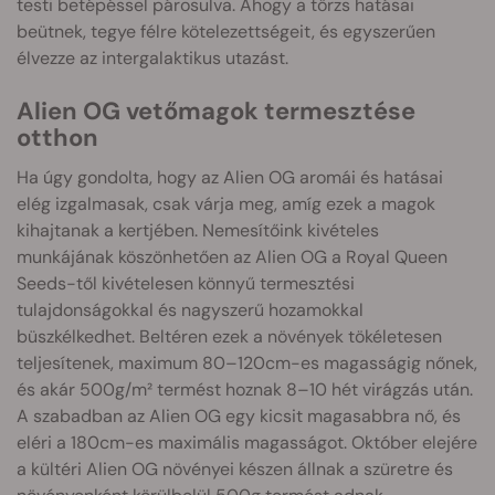
testi betépéssel párosulva. Ahogy a törzs hatásai
beütnek, tegye félre kötelezettségeit, és egyszerűen
élvezze az intergalaktikus utazást.
Alien OG vetőmagok termesztése
otthon
Ha úgy gondolta, hogy az Alien OG aromái és hatásai
elég izgalmasak, csak várja meg, amíg ezek a magok
kihajtanak a kertjében. Nemesítőink kivételes
munkájának köszönhetően az Alien OG a Royal Queen
Seeds-től kivételesen könnyű termesztési
tulajdonságokkal és nagyszerű hozamokkal
büszkélkedhet. Beltéren ezek a növények tökéletesen
teljesítenek, maximum 80–120cm-es magasságig nőnek,
és akár 500g/m² termést hoznak 8–10 hét virágzás után.
A szabadban az Alien OG egy kicsit magasabbra nő, és
eléri a 180cm-es maximális magasságot. Október elejére
a kültéri Alien OG növényei készen állnak a szüretre és