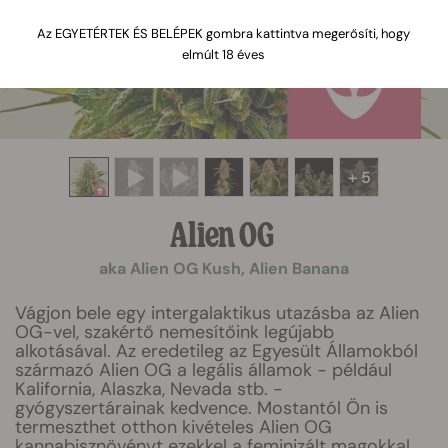
Az EGYETÉRTEK ÉS BELÉPEK gombra kattintva megerősíti, hogy
elmúlt 18 éves
+ 5
Alien OG
aka Alien OG Kush, Alien Banana
Vágjon bele egy intergalaktikus utazásba az Alien
OG-vel, szakértő nemesítőink legújabb
alkotásával. Az eredetileg az Egyesült Államokból
származó Alien OG a legális államok - például
Kalifornia, Alaszka, Nevada stb. -
gyógyszertárainak kedvence. Mostantól Ön is
termeszthet otthon kivételes Alien OG
kannabisznövényt ezekkel a feminizált magokkal.