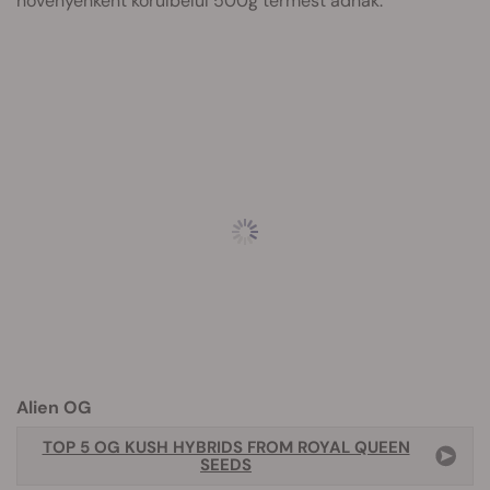
növényenként körülbelül 500g termést adnak.
Alien OG
TOP 5 OG KUSH HYBRIDS FROM ROYAL QUEEN
SEEDS