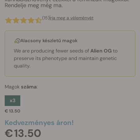
Rendelje meg még ma.
(15)
Írja meg a véleményét
Alacsony készletű magok
We are producing fewer seeds of
Alien OG
to
preserve its phenotype and maintain genetic
quality.
Magok
száma
:
x3
€ 13.50
Kedvezményes áron!
€ 13.50