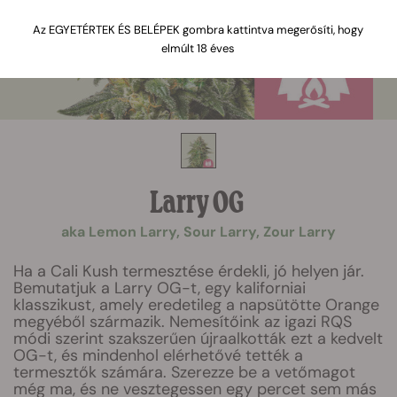
Az EGYETÉRTEK ÉS BELÉPEK gombra kattintva megerősíti, hogy
elmúlt 18 éves
Larry OG
aka Lemon Larry, Sour Larry, Zour Larry
Ha a Cali Kush termesztése érdekli, jó helyen jár.
Bemutatjuk a Larry OG-t, egy kaliforniai
klasszikust, amely eredetileg a napsütötte Orange
megyéből származik. Nemesítőink az igazi RQS
módi szerint szakszerűen újraalkották ezt a kedvelt
OG-t, és mindenhol elérhetővé tették a
termesztők számára. Szerezze be a vetőmagot
még ma, és ne vesztegessen egy percet sem más