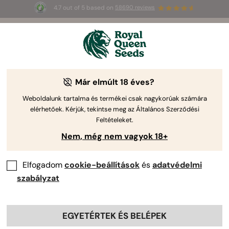
4.7 out of 5 based on
58690 reviews
☀️
Summer Sales
: până la 50% reducere
la produsele selectate! ⏤
Cumpără acum
🛍️
Már elmúlt 18 éves?
Weboldalunk tartalma és termékei csak nagykorúak számára
elérhetőek. Kérjük, tekintse meg az Általános Szerződési
Feltételeket.
Nem, még nem vagyok 18+
Elfogadom
cookie-beállítások
és
adatvédelmi
szabályzat
EGYETÉRTEK ÉS BELÉPEK