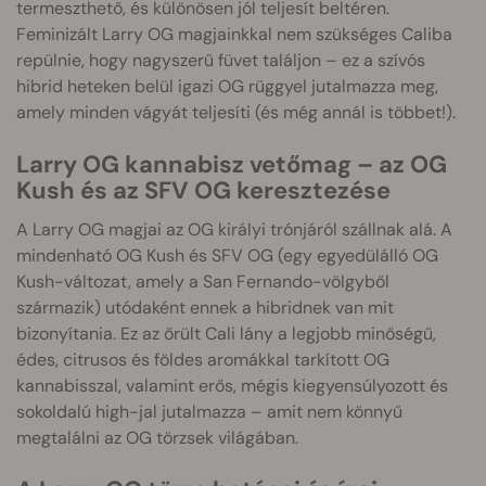
termeszthető, és különösen jól teljesít beltéren.
Feminizált Larry OG magjainkkal nem szükséges Caliba
repülnie, hogy nagyszerű füvet találjon – ez a szívós
hibrid heteken belül igazi OG rüggyel jutalmazza meg,
amely minden vágyát teljesíti (és még annál is többet!).
Larry OG kannabisz vetőmag – az OG
Kush és az SFV OG keresztezése
A Larry OG magjai az OG királyi trónjáról szállnak alá. A
mindenható OG Kush és SFV OG (egy egyedülálló OG
Kush-változat, amely a San Fernando-völgyből
származik) utódaként ennek a hibridnek van mit
bizonyítania. Ez az őrült Cali lány a legjobb minőségű,
édes, citrusos és földes aromákkal tarkított OG
kannabisszal, valamint erős, mégis kiegyensúlyozott és
sokoldalú high-jal jutalmazza – amit nem könnyű
megtalálni az OG törzsek világában.