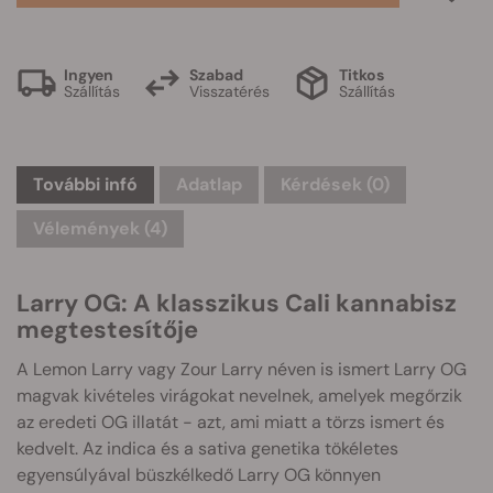
Ingyen
Szabad
Titkos
Szállítás
Visszatérés
Szállítás
További infó
Adatlap
Kérdések
(0)
Vélemények (4)
Larry OG: A klasszikus Cali kannabisz
megtestesítője
A Lemon Larry vagy Zour Larry néven is ismert Larry OG
magvak kivételes virágokat nevelnek, amelyek megőrzik
az eredeti OG illatát - azt, ami miatt a törzs ismert és
kedvelt. Az indica és a sativa genetika tökéletes
egyensúlyával büszkélkedő Larry OG könnyen