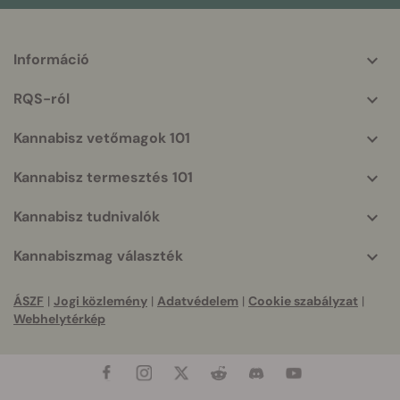
Információ
More
helpful
RQS-ról
info
Kannabisz vetőmagok 101
Kannabisz termesztés 101
Kannabisz tudnivalók
Kannabiszmag választék
ÁSZF
|
Jogi közlemény
|
Adatvédelem
|
Cookie szabályzat
|
Webhelytérkép