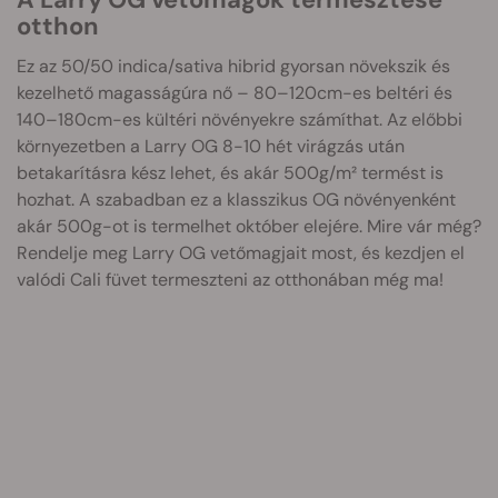
otthon
Ez az 50/50 indica/sativa hibrid gyorsan növekszik és
kezelhető magasságúra nő – 80–120cm-es beltéri és
140–180cm-es kültéri növényekre számíthat. Az előbbi
környezetben a Larry OG 8-10 hét virágzás után
betakarításra kész lehet, és akár 500g/m² termést is
hozhat. A szabadban ez a klasszikus OG növényenként
akár 500g-ot is termelhet október elejére. Mire vár még?
Rendelje meg Larry OG vetőmagjait most, és kezdjen el
valódi Cali füvet termeszteni az otthonában még ma!