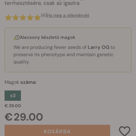
termesztésére, csak az igazira
(4)
Írja meg a véleményét
Alacsony készletű magok
We are producing fewer seeds of
Larry OG
to
preserve its phenotype and maintain genetic
quality.
Magok
száma
:
x3
€ 29.00
€ 29.00
KOSÁRBA