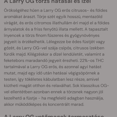
A Larry OG törzs hatásai és ízei
Örökségéhez hűen a Larry OG erős citrusos- és földes
aromákat áraszt. Törje szét egyik hosszú, mentazöld
virágát, és erős citromos illathullám éri majd el a földes
árnyalatok és a friss fenyőtű illata mellett. A tapasztalt
ínyencek a törzs finom fűszeres és gyógynövényes
jegyeit is érzékelhetik. Lélegezze be édes füstjét vagy
gőzét, és Larry OG-vel szája csípős, citrusos ízekben
fürdik majd. Kilégzéskor a dízel lendületét, valamint a
feketebors maradandó jegyeit érezheti. 22%-os THC
tartalmával a Larry OG erős, és azonnal agyi hatást
mutat, majd egy idő után hatásai végigsöpörnek a
testen, így tökéletes kábulatban lesz része, amivel
kiütheti magát otthon és relaxálhat. Sok klasszikus OG-
vel ellentétben azonban ennek a törzsnek nagyon jól
kezelhető a füstje - ha megfelelő adagban használja,
akkor működőképes és koncentrált marad.
A Larry OG vetőmagok termesztése