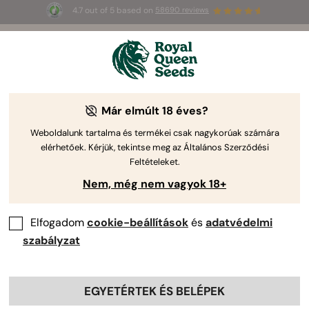
4.7 out of 5 based on
58690 reviews
3 extra
Triple G Auto
az első 100-nak,
🎁
aki az 
JULY
26
 kódot használja
🌿
Már elmúlt 18 éves?
Weboldalunk tartalma és termékei csak nagykorúak számára
elérhetőek. Kérjük, tekintse meg az Általános Szerződési
Feltételeket.
Nem, még nem vagyok 18+
Elfogadom
cookie-beállítások
és
adatvédelmi
szabályzat
EGYETÉRTEK ÉS BELÉPEK