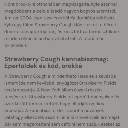
klónt brooklyni otthonában megvizsgálta, Kyle azonnal
megdöbbent a belőle áradó nagyon bogyós aromától.
Amikor 2004-ben New Yorkból Kaliforniába költözött,
Kyle egy tálca Strawberry Cough klónt tartott a bérelt
Buick csomagtartójában, és kiosztotta a termesztőknek
minden olyan államban, ahol átkelt. A többi már
történelem.
Strawberry Cough kannabiszmag:
Eperföldek és köd, örökké
A Strawberry Cough a mindenható Haze és a kevésbé
ismert (de nem kevésbé lenyűgöző) Strawberry Fields
leszármazottja. A New York állam északi részén
tenyésztett Strawberry Fields-et eperültetvényeken és
azok között termesztették, hogy elfedjék nyirkos
aromáját. A kannabisz folklór szerint a növények
valahogy elkezdték asszimilálni társnövényeik aromáját.
Bár sem megerősíteni sem cáfolni nem tudjuk ezeket az