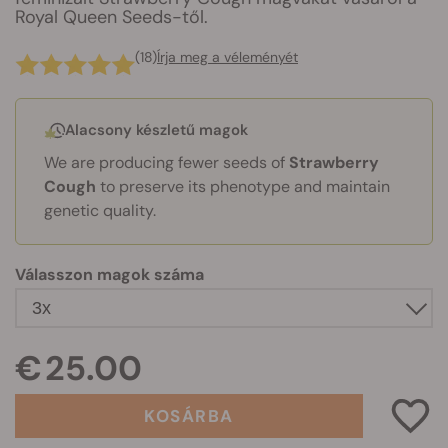
Royal Queen Seeds-től.
(18)
Írja meg a véleményét
Alacsony készletű magok
We are producing fewer seeds of
Strawberry
Cough
to preserve its phenotype and maintain
genetic quality.
Válasszon magok száma
€ 25.00
KOSÁRBA