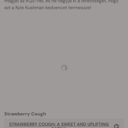
magját az RQS-nél, és ne hagyja ki a lehetőséget, hogy
ezt a Kyle Kushman kedvencet termessze!
Strawberry Cough
STRAWBERRY COUGH: A SWEET AND UPLIFTING