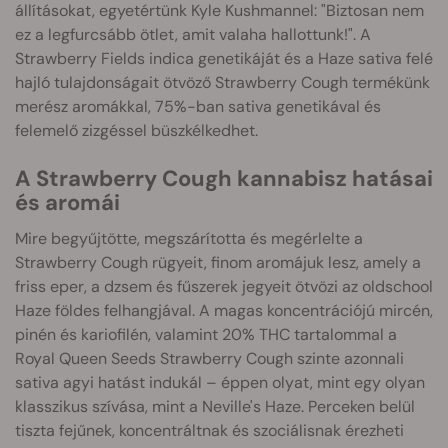
állításokat, egyetértünk Kyle Kushmannel: "Biztosan nem
ez a legfurcsább ötlet, amit valaha hallottunk!". A
Strawberry Fields indica genetikáját és a Haze sativa felé
hajló tulajdonságait ötvöző Strawberry Cough termékünk
merész aromákkal, 75%-ban sativa genetikával és
felemelő zizgéssel büszkélkedhet.
A Strawberry Cough kannabisz hatásai
és aromái
Mire begyűjtötte, megszárította és megérlelte a
Strawberry Cough rügyeit, finom aromájuk lesz, amely a
friss eper, a dzsem és fűszerek jegyeit ötvözi az oldschool
Haze földes felhangjával. A magas koncentrációjú mircén,
pinén és kariofilén, valamint 20% THC tartalommal a
Royal Queen Seeds Strawberry Cough szinte azonnali
sativa agyi hatást indukál – éppen olyat, mint egy olyan
klasszikus szívása, mint a Neville's Haze. Perceken belül
tiszta fejűnek, koncentráltnak és szociálisnak érezheti