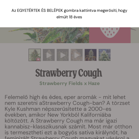
Az EGYETÉRTEK ÉS BELÉPEK gombra kattintva megerősíti, hogy
elmúlt 18 éves
Strawberry Cough
Strawberry Fields x Haze
Felemelő high és édes, eper aromák - mit lehet
nem szeretni aStrawberry Cough-ban? A törzset
Kyle Kushman népszerűsítette a 2000-es
években, amikor New Yorkból Kaliforniába
költözött. A Strawberry Cough ma már igazi
kannabisz-klasszikusnak számít. Most már otthon
is termesztheti ezt a bogyós sativa királynőt, ha
feminizált Strawberry Cough magvakat vásárol a