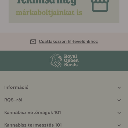
Csatlakozzon hírlevelünkhöz
Információ
More
helpful
RQS-ról
info
Kannabisz vetőmagok 101
Kannabisz termesztés 101