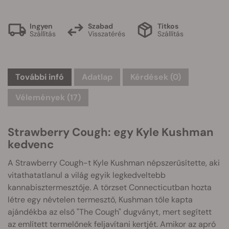
Ingyen
Szabad
Titkos
Szállítás
Visszatérés
Szállítás
További infó
Adatlap
Kérdések
(0)
Vélemények (17)
Strawberry Cough: egy Kyle Kushman
kedvenc
A Strawberry Cough-t Kyle Kushman népszerűsítette, aki
vitathatatlanul a világ egyik legkedveltebb
kannabisztermesztője. A törzset Connecticutban hozta
létre egy névtelen termesztő, Kushman tőle kapta
ajándékba az első "The Cough" dugványt, mert segített
az említett termelőnek feljavítani kertjét. Amikor az apró