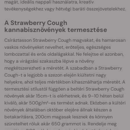
magát, ideális nappali használatra, kreatív
tevékenységekhez vagy hétvégi baráti összejövetelekhez.
A Strawberry Cough
kannabisznövények termesztése
Csíráztasson Strawberry Cough magvakat, és hamarosan
vaskos növényeket nevelhet, erőteljes, egészséges
lombozattal és erős oldalágakkal. Ne felejtse el azonban,
hogy a virágzási szakaszba lépve a növény
megkétszerezheti a méretét. A szabadban a Strawberry
Cough-t a legjobb a szezon elején kiültetni nagy
helyekre, ahol teljes mértékben kihasználhatja méretét. A
termesztési stílustól függően a beltéri Strawberry Cough
növények akár 15cm-t is elérhetnek, és 9–10 héten belül
kiváló, akár 500g/m²-es termést adnak. Eközben a kültéri
növények általában október elejére állnak készen a
betakarításra, 200cm magasak lesznek és könnyen
szüretelhet róluk akár 650 grammot is. Rendelje meg