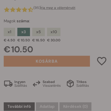
(95)
Írja meg a véleményét
Magok
száma
:
x1
x3
x5
x10
€ 4.50
€ 10.50
€ 16.50
€ 30.00
€ 10.50
KOSÁRBA
Ingyen
Szabad
Titkos
Szállítás
Visszatérés
Szállítás
További infó
Adatlap
Kérdések
(0)