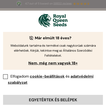
4.7 out of 5 based on
58653 reviews
⏳
1+1
-
Korlátozott idejű ajánlat
3d 11h 50m 45s
🌱
Már elmúlt 18 éves?
Weboldalunk tartalma és termékei csak nagykorúak számára
elérhetőek. Kérjük, tekintse meg az Általános Szerződési
Feltételeket.
Nem, még nem vagyok 18+
Elfogadom
cookie-beállítások
és
adatvédelmi
szabályzat
EGYETÉRTEK ÉS BELÉPEK