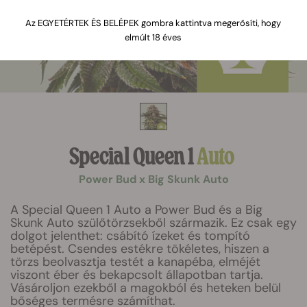
Az EGYETÉRTEK ÉS BELÉPEK gombra kattintva megerősíti, hogy
elmúlt 18 éves
Special Queen 1
Auto
Power Bud x Big Skunk Auto
A Special Queen 1 Auto a Power Bud és a Big
Skunk Auto szülőtörzsekből származik. Ez csak egy
dolgot jelenthet: csábító ízeket és tompító
betépést. Csendes estékre tökéletes, hiszen a
törzs beolvasztja testét a kanapéba, elméjét
viszont éber és bekapcsolt állapotban tartja.
Vásároljon ezekből a magokból és heteken belül
bőséges termésre számíthat.