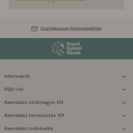
Csatlakozzon hírlevelünkhöz
Információ
More
helpful
RQS-ról
info
Kannabisz vetőmagok 101
Kannabisz termesztés 101
Kannabisz tudnivalók