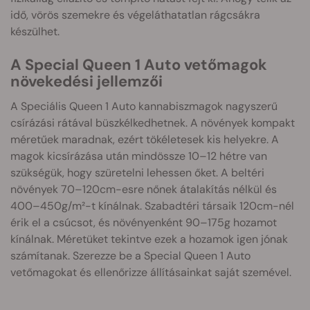
idő, vörös szemekre és végeláthatatlan rágcsákra
készülhet.
A Special Queen 1 Auto vetőmagok
növekedési jellemzői
A Speciális Queen 1 Auto kannabiszmagok nagyszerű
csírázási rátával büszkélkedhetnek. A növények kompakt
méretűek maradnak, ezért tökéletesek kis helyekre. A
magok kicsírázása után mindössze 10–12 hétre van
szükségük, hogy szüretelni lehessen őket. A beltéri
növények 70–120cm-esre nőnek átalakítás nélkül és
400–450g/m²-t kínálnak. Szabadtéri társaik 120cm-nél
érik el a csúcsot, és növényenként 90–175g hozamot
kínálnak. Méretüket tekintve ezek a hozamok igen jónak
számítanak. Szerezze be a Special Queen 1 Auto
vetőmagokat és ellenőrizze állításainkat saját szemével.