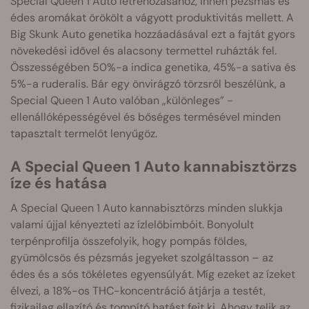
Special Queen 1 Auto létrehozásához, innen pézsmás és
édes aromákat örökölt a vágyott produktivitás mellett. A
Big Skunk Auto genetika hozzáadásával ezt a fajtát gyors
növekedési idővel és alacsony termettel ruházták fel.
Összességében 50%-a indica genetika, 45%-a sativa és
5%-a ruderalis. Bár egy önvirágzó törzsről beszélünk, a
Special Queen 1 Auto valóban „különleges” -
ellenállóképességével és bőséges termésével minden
tapasztalt termelőt lenyűgöz.
A Special Queen 1 Auto kannabisztörzs
íze és hatása
A Special Queen 1 Auto kannabisztörzs minden slukkja
valami újjal kényezteti az ízlelőbimbóit. Bonyolult
terpénprofilja összefolyik, hogy pompás földes,
gyümölcsös és pézsmás jegyeket szolgáltasson – az
édes és a sós tökéletes egyensúlyát. Míg ezeket az ízeket
élvezi, a 18%-os THC-koncentráció átjárja a testét,
fizikailag ellazító és tompító hatást fejt ki. Ahogy telik az