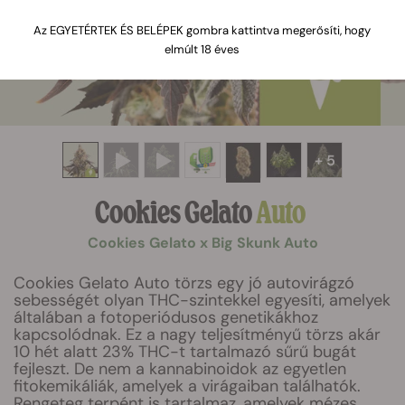
Az EGYETÉRTEK ÉS BELÉPEK gombra kattintva megerősíti, hogy
elmúlt 18 éves
+ 5
Cookies Gelato
Auto
Cookies Gelato x Big Skunk Auto
Cookies Gelato Auto törzs egy jó autovirágzó
sebességét olyan THC-szintekkel egyesíti, amelyek
általában a fotoperiódusos genetikákhoz
kapcsolódnak. Ez a nagy teljesítményű törzs akár
10 hét alatt 23% THC-t tartalmazó sűrű bugát
fejleszt. De nem a kannabinoidok az egyetlen
fitokemikáliák, amelyek a virágaiban találhatók.
Rengeteg terpént is tartalmaz, amelyek mézes,