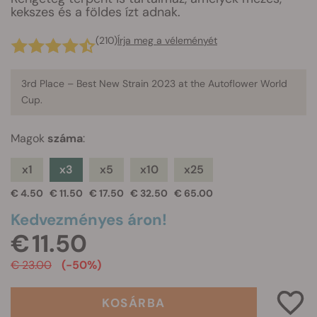
kekszes és a földes ízt adnak.
(210)
Írja meg a véleményét
3rd Place – Best New Strain 2023 at the Autoflower World
Cup.
Magok
száma
:
x1
x3
x5
x10
x25
€ 4.50
€ 11.50
€ 17.50
€ 32.50
€ 65.00
Kedvezményes áron!
€ 11.50
€ 23.00
(-50%)
KOSÁRBA