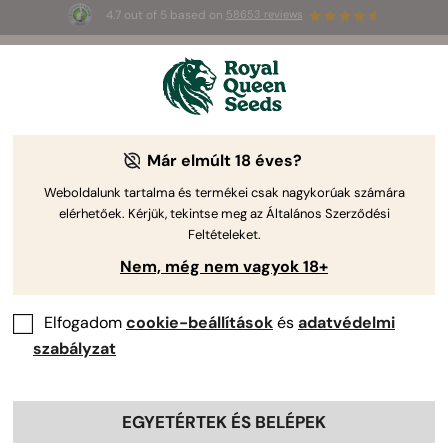
4.7 out of 5 based on
58653 reviews
☀️
Summer Sales
: până la 50% reducere
la produsele selectate! ⏤
Cumpără acum
🛍️
Már elmúlt 18 éves?
-50%
Weboldalunk tartalma és termékei csak nagykorúak számára
elérhetőek. Kérjük, tekintse meg az Általános Szerződési
Feltételeket.
Nem, még nem vagyok 18+
Elfogadom
cookie-beállítások
és
adatvédelmi
szabályzat
EGYETÉRTEK ÉS BELÉPEK