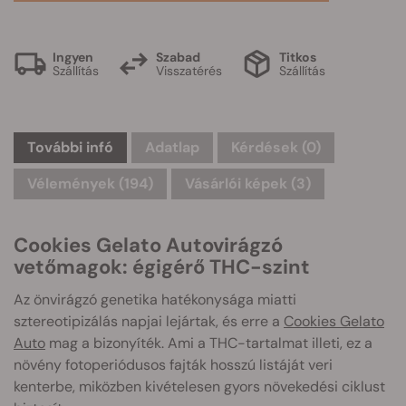
Ingyen
Szabad
Titkos
Szállítás
Visszatérés
Szállítás
További infó
Adatlap
Kérdések
(0)
Vélemények (194)
Vásárlói képek (3)
Cookies Gelato Autovirágzó
vetőmagok: égigérő THC-szint
Az önvirágzó genetika hatékonysága miatti
sztereotipizálás napjai lejártak, és erre a
Cookies Gelato
Auto
mag a bizonyíték. Ami a THC-tartalmat illeti, ez a
növény fotoperiódusos fajták hosszú listáját veri
kenterbe, miközben kivételesen gyors növekedési ciklust