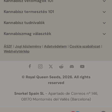
Kannabisz vetőmagok 101
Kannabisz termesztés 101
Kannabisz tudnivalók
Kannabiszmag választék
ÁSZF
|
Jogi közlemény
|
Adatvédelem
|
Cookie szabályzat
|
Webhelytérkép
© Royal Queen Seeds, 2026. All rights
reserved
Snorkel Spain SL
- Apartado de Correos nº 146,
08170 Montornès del Vallès (Barcelona)