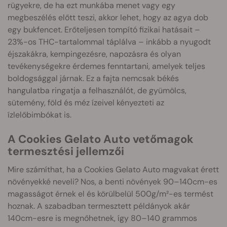
rügyekre, de ha ezt munkába menet vagy egy
megbeszélés előtt teszi, akkor lehet, hogy az agya dob
egy bukfencet. Erőteljesen tompító fizikai hatásait –
23%-os THC-tartalommal táplálva – inkább a nyugodt
éjszakákra, kempingezésre, napozásra és olyan
tevékenységekre érdemes fenntartani, amelyek teljes
boldogsággal járnak. Ez a fajta nemcsak békés
hangulatba ringatja a felhasználót, de gyümölcs,
sütemény, föld és méz ízeivel kényezteti az
ízlelőbimbókat is.
A Cookies Gelato Auto vetőmagok
termesztési jellemzői
Mire számíthat, ha a Cookies Gelato Auto magvakat érett
növényekké neveli? Nos, a benti növények 90–140cm-es
magasságot érnek el és körülbelül 500g/m²-es termést
hoznak. A szabadban termesztett példányok akár
140cm-esre is megnőhetnek, így 80–140 grammos