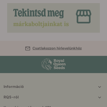
Csatlakozzon hírlevelünkhöz
Információ
More
helpful
RQS-ról
info