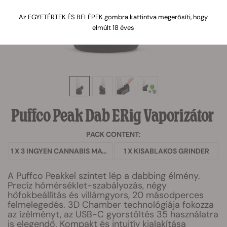
Az EGYETÉRTEK ÉS BELÉPEK gombra kattintva megerősíti, hogy
elmúlt 18 éves
Puffco Peak Dab ERig Vaporizátor
PACK CONTENT:
1 X 3 INGYEN CANNABIS MAGOK
1 X KISABLAKOS GRINDER
A Puffco Peakkel szintet lép a dabbing élmény.
Precíz hőmérséklet-szabályozás, négy
hőfokbeállítás és villámgyors, 20 másodperces
felmelegedés. 3D Chamber technológiája fokozza
az ízélményt, az USB-C gyorstöltés 35 használatra
is elegendő. Kompakt és intuitív kialakítása