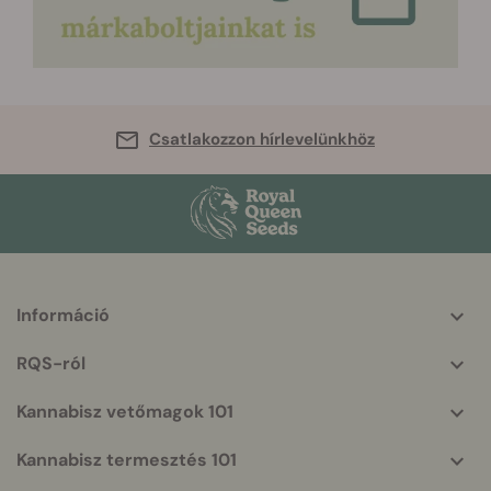
Csatlakozzon hírlevelünkhöz
Információ
More
helpful
RQS-ról
info
Kannabisz vetőmagok 101
Kannabisz termesztés 101