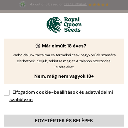
4.7 out of 5 based on
58690 reviews
3 extra
Triple G Auto
az első 100-nak,
🎁
aki az 
JULY
26
 kódot használja
🌿
Már elmúlt 18 éves?
Weboldalunk tartalma és termékei csak nagykorúak számára
elérhetőek. Kérjük, tekintse meg az Általános Szerződési
Feltételeket.
Nem, még nem vagyok 18+
Elfogadom
cookie-beállítások
és
adatvédelmi
szabályzat
EGYETÉRTEK ÉS BELÉPEK