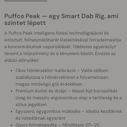
Puffco Peak — egy Smart Dab Rig, ami
szintet lépett
A Puffco Peak intelligens fűtési technológiájával és
letisztult, felhasználóbarát kialakításával forradalmasítja
a koncentrátumok vaporizálását. Tökéletes egyensúlyt
teremt a teljesítmény és a kényelem között. Élvezze az
alábbi előnyöket:
Okos hőmérséklet-kalibráció – Valós időben
szabályozza a hőmérsékletet a folyamatosan
magas minőségű gőz érdekében
Prémium kivitel és dizájn – Kézzel fújt boroszilikát
üveg és masszív, ergonomikus alap a tartósság és a
stílus jegyében
Egyszerű, egygombos működés – Ideális kezdőknek
és haladóknak egyaránt
Gyors felmelegedés – Mindössze 20–25