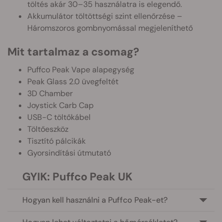
töltés akár 30–35 használatra is elegendő.
Akkumulátor töltöttségi szint ellenőrzése –
Háromszoros gombnyomással megjeleníthető
Mit tartalmaz a csomag?
Puffco Peak Vape alapegység
Peak Glass 2.0 üvegfeltét
3D Chamber
Joystick Carb Cap
USB-C töltőkábel
Töltőeszköz
Tisztító pálcikák
Gyorsindítási útmutató
GYIK: Puffco Peak UK
Hogyan kell használni a Puffco Peak-et?