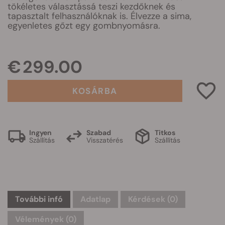
tökéletes választássá teszi kezdőknek és
tapasztalt felhasználóknak is. Élvezze a sima,
egyenletes gőzt egy gombnyomásra.
€ 299.00
KOSÁRBA
Ingyen
Szabad
Titkos
Szállítás
Visszatérés
Szállítás
További infó
Adatlap
Kérdések
(0)
Vélemények (0)