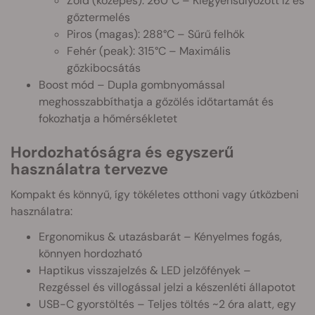
Zöld (közepes): 260°C – Kiegyensúlyozott íz és
gőztermelés
Piros (magas): 288°C – Sűrű felhők
Fehér (peak): 315°C – Maximális
gőzkibocsátás
Boost mód – Dupla gombnyomással
meghosszabbíthatja a gőzölés időtartamát és
fokozhatja a hőmérsékletet
Hordozhatóságra és egyszerű
használatra tervezve
Kompakt és könnyű, így tökéletes otthoni vagy útközbeni
használatra:
Ergonomikus & utazásbarát – Kényelmes fogás,
könnyen hordozható
Haptikus visszajelzés & LED jelzőfények –
Rezgéssel és villogással jelzi a készenléti állapotot
USB-C gyorstöltés – Teljes töltés ~2 óra alatt, egy