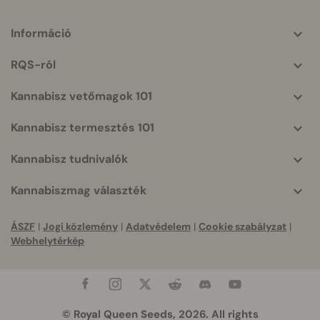
Információ
More
helpful
RQS-ról
info
Kannabisz vetőmagok 101
Kannabisz termesztés 101
Kannabisz tudnivalók
Kannabiszmag választék
ÁSZF
|
Jogi közlemény
|
Adatvédelem
|
Cookie szabályzat
|
Webhelytérkép
© Royal Queen Seeds, 2026. All rights