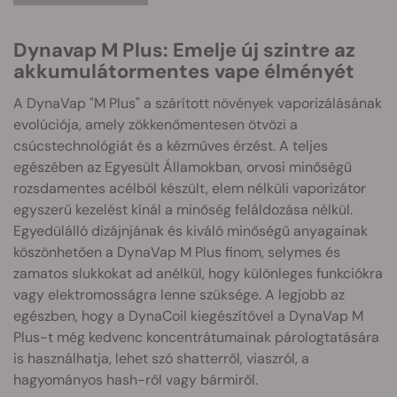
Dynavap M Plus: Emelje új szintre az
akkumulátormentes vape élményét
A DynaVap "M Plus" a szárított növények vaporizálásának
evolúciója, amely zökkenőmentesen ötvözi a
csúcstechnológiát és a kézműves érzést. A teljes
egészében az Egyesült Államokban, orvosi minőségű
rozsdamentes acélból készült, elem nélküli vaporizátor
egyszerű kezelést kínál a minőség feláldozása nélkül.
Egyedülálló dizájnjának és kiváló minőségű anyagainak
köszönhetően a DynaVap M Plus finom, selymes és
zamatos slukkokat ad anélkül, hogy különleges funkciókra
vagy elektromosságra lenne szüksége. A legjobb az
egészben, hogy a DynaCoil kiegészítővel a DynaVap M
Plus-t még kedvenc koncentrátumainak párologtatására
is használhatja, lehet szó shatterről, viaszról, a
hagyományos hash-ről vagy bármiről.