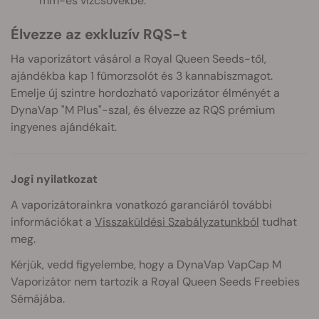
mm-es vízcsövekbe.
Élvezze az exkluzív RQS-t
Ha vaporizátort vásárol a Royal Queen Seeds-től,
ajándékba kap 1 fűmorzsolót és 3 kannabiszmagot.
Emelje új szintre hordozható vaporizátor élményét a
DynaVap "M Plus"-szal, és élvezze az RQS prémium
ingyenes ajándékait.
Jogi nyilatkozat
A vaporizátorainkra vonatkozó garanciáról további
információkat a
Visszaküldési Szabályzatunkból
tudhat
meg.
Kérjük, vedd figyelembe, hogy a DynaVap VapCap M
Vaporizátor nem tartozik a Royal Queen Seeds Freebies
Sémájába.