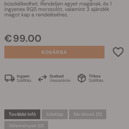
büszkélkedhet. Rendeljen egyet magának, és 1
ingyenes RQS morzsolót, valamint 3 ajándék
magot kap a rendeléséhez.
€ 99.00
KOSÁRBA
Ingyen
Szabad
Titkos
Szállítás
Visszatérés
Szállítás
További infó
Adatlap
Kérdések
(0)
Vélemények (0)