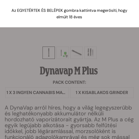
Az EGYETÉRTEK ÉS BELÉPEK gombra kattintva megerősíti, hogy
elmúlt 18 éves
Dynavap M Plus
PACK CONTENT:
1 X 3 INGYEN CANNABIS MAGOK
1 X KISABLAKOS GRINDER
A DynaVap arról híres, hogy a világ legegyszerűbb
és leghatékonyabb akkumulátor nélküli
hordozható vaporizátorait gyártja. Az M Plus a cég
egyik legújabb alkotása - gyorsabb felfűtési
időkkel, jobb légáramlással, morzsolóként is
funkcionáló adagolókamrával és még sok mással