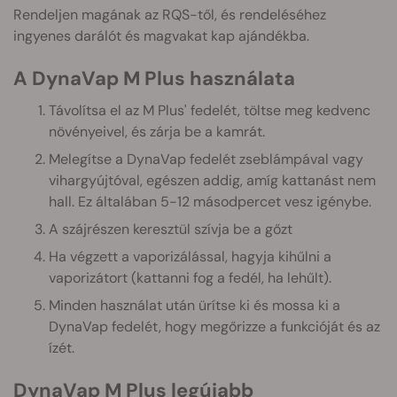
Rendeljen magának az RQS-től, és rendeléséhez
ingyenes darálót és magvakat kap ajándékba.
A DynaVap M Plus használata
Távolítsa el az M Plus' fedelét, töltse meg kedvenc
növényeivel, és zárja be a kamrát.
Melegítse a DynaVap fedelét zseblámpával vagy
vihargyújtóval, egészen addig, amíg kattanást nem
hall. Ez általában 5-12 másodpercet vesz igénybe.
A szájrészen keresztül szívja be a gőzt
Ha végzett a vaporizálással, hagyja kihűlni a
vaporizátort (kattanni fog a fedél, ha lehűlt).
Minden használat után ürítse ki és mossa ki a
DynaVap fedelét, hogy megőrizze a funkcióját és az
ízét.
DynaVap M Plus legújabb