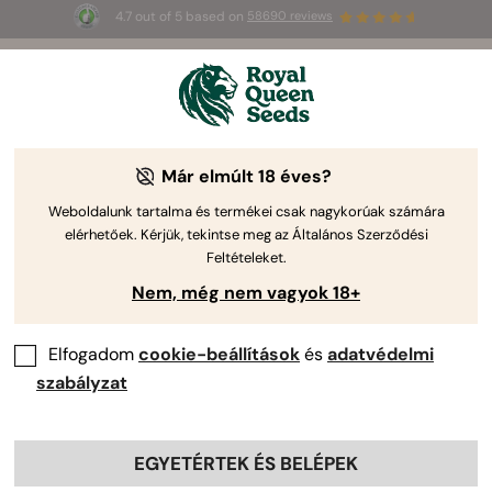
4.7 out of 5 based on
58690 reviews
3 extra
Triple G Auto
az első 100-nak,
🎁
aki az 
JULY
26
 kódot használja
🌿
Már elmúlt 18 éves?
Weboldalunk tartalma és termékei csak nagykorúak számára
elérhetőek. Kérjük, tekintse meg az Általános Szerződési
Feltételeket.
Nem, még nem vagyok 18+
Elfogadom
cookie-beállítások
és
adatvédelmi
szabályzat
EGYETÉRTEK ÉS BELÉPEK