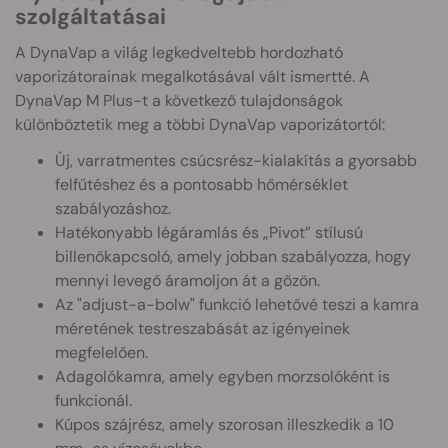
szolgáltatásai
A DynaVap a világ legkedveltebb hordozható
vaporizátorainak megalkotásával vált ismertté. A
DynaVap M Plus-t a következő tulajdonságok
különböztetik meg a többi DynaVap vaporizátortól:
Új, varratmentes csúcsrész-kialakítás a gyorsabb
felfűtéshez és a pontosabb hőmérséklet
szabályozáshoz.
Hatékonyabb légáramlás és „Pivot” stílusú
billenőkapcsoló, amely jobban szabályozza, hogy
mennyi levegő áramoljon át a gőzön.
Az "adjust-a-bolw" funkció lehetővé teszi a kamra
méretének testreszabását az igényeinek
megfelelően.
Adagolókamra, amely egyben morzsolóként is
funkcionál.
Kúpos szájrész, amely szorosan illeszkedik a 10