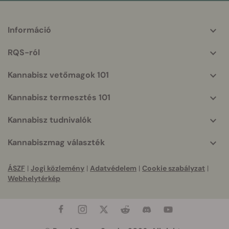
Információ
More
helpful
RQS-ról
info
Kannabisz vetőmagok 101
Kannabisz termesztés 101
Kannabisz tudnivalók
Kannabiszmag választék
ÁSZF
|
Jogi közlemény
|
Adatvédelem
|
Cookie szabályzat
|
Webhelytérkép