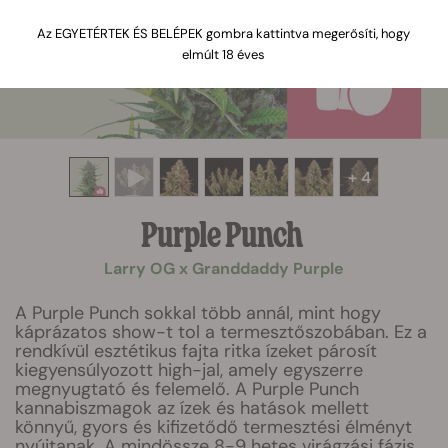
Az EGYETÉRTEK ÉS BELÉPEK gombra kattintva megerősíti, hogy
elmúlt 18 éves
+ 4
Purple Punch
Larry OG x Granddaddy Purple
A Purple Punch sokkal több annál, mint hogy
káprázatos show-t tol a termesztőszobában. Ez a
rendkívül esztétikus fajta ritka ízeket párosít
kiegyensúlyozott high-jal, amely egyszerre
megnyugtató és felemelő. A Purple Punch
kannabiszmagok az ízek és hatások mellett
könnyű, gyors és kifizetődő termesztési élményt
nyújtanak. A mindössze 8-9 hetes virágzási fázis