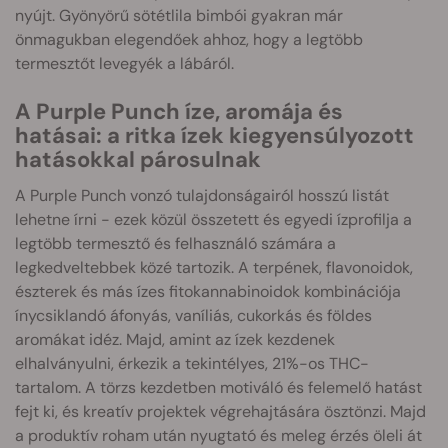
nyújt. Gyönyörű sötétlila bimbói gyakran már
önmagukban elegendőek ahhoz, hogy a legtöbb
termesztőt levegyék a lábáról.
A Purple Punch íze, aromája és
hatásai: a ritka ízek kiegyensúlyozott
hatásokkal párosulnak
A Purple Punch vonzó tulajdonságairól hosszú listát
lehetne írni - ezek közül összetett és egyedi ízprofilja a
legtöbb termesztő és felhasználó számára a
legkedveltebbek közé tartozik. A terpének, flavonoidok,
észterek és más ízes fitokannabinoidok kombinációja
ínycsiklandó áfonyás, vaníliás, cukorkás és földes
aromákat idéz. Majd, amint az ízek kezdenek
elhalványulni, érkezik a tekintélyes, 21%-os THC-
tartalom. A törzs kezdetben motiváló és felemelő hatást
fejt ki, és kreatív projektek végrehajtására ösztönzi. Majd
a produktív roham után nyugtató és meleg érzés öleli át