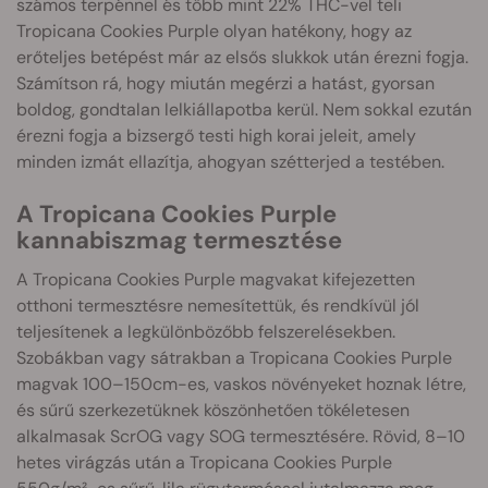
számos terpénnel és több mint 22% THC-vel teli
Tropicana Cookies Purple olyan hatékony, hogy az
erőteljes betépést már az elsős slukkok után érezni fogja.
Számítson rá, hogy miután megérzi a hatást, gyorsan
boldog, gondtalan lelkiállapotba kerül. Nem sokkal ezután
érezni fogja a bizsergő testi high korai jeleit, amely
minden izmát ellazítja, ahogyan szétterjed a testében.
A Tropicana Cookies Purple
kannabiszmag termesztése
A Tropicana Cookies Purple magvakat kifejezetten
otthoni termesztésre nemesítettük, és rendkívül jól
teljesítenek a legkülönbözőbb felszerelésekben.
Szobákban vagy sátrakban a Tropicana Cookies Purple
magvak 100–150cm-es, vaskos növényeket hoznak létre,
és sűrű szerkezetüknek köszönhetően tökéletesen
alkalmasak ScrOG vagy SOG termesztésére. Rövid, 8–10
hetes virágzás után a Tropicana Cookies Purple