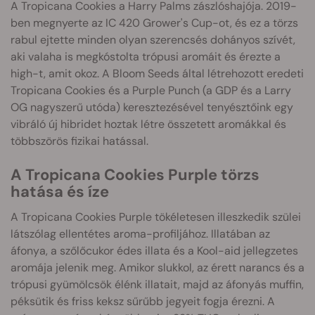
A Tropicana Cookies a Harry Palms zászlóshajója. 2019-
ben megnyerte az IC 420 Grower's Cup-ot, és ez a törzs
rabul ejtette minden olyan szerencsés dohányos szívét,
aki valaha is megkóstolta trópusi aromáit és érezte a
high-t, amit okoz. A Bloom Seeds által létrehozott eredeti
Tropicana Cookies és a Purple Punch (a GDP és a Larry
OG nagyszerű utóda) keresztezésével tenyésztőink egy
vibráló új hibridet hoztak létre összetett aromákkal és
többszörös fizikai hatással.
A Tropicana Cookies Purple törzs
hatása és íze
A Tropicana Cookies Purple tökéletesen illeszkedik szülei
látszólag ellentétes aroma-profiljához. Illatában az
áfonya, a szőlőcukor édes illata és a Kool-aid jellegzetes
aromája jelenik meg. Amikor slukkol, az érett narancs és a
trópusi gyümölcsök élénk illatait, majd az áfonyás muffin,
péksütik és friss keksz sűrűbb jegyeit fogja érezni. A