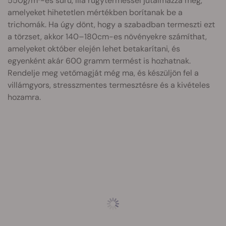
550g/m²-es sűrű, lila rügyterméssel jutalmazza meg,
amelyeket hihetetlen mértékben borítanak be a
trichomák. Ha úgy dönt, hogy a szabadban termeszti ezt
a törzset, akkor 140–180cm-es növényekre számíthat,
amelyeket október elején lehet betakarítani, és
egyenként akár 600 gramm termést is hozhatnak.
Rendelje meg vetőmagját még ma, és készüljön fel a
villámgyors, stresszmentes termesztésre és a kivételes
hozamra.