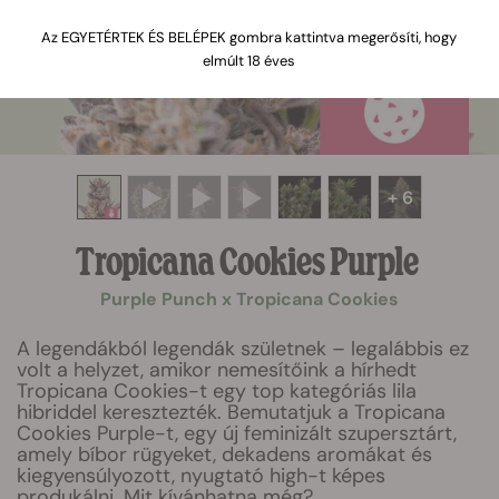
Az EGYETÉRTEK ÉS BELÉPEK gombra kattintva megerősíti, hogy
elmúlt 18 éves
+ 6
Tropicana Cookies Purple
Purple Punch x Tropicana Cookies
A legendákból legendák születnek – legalábbis ez
volt a helyzet, amikor nemesítőink a hírhedt
Tropicana Cookies-t egy top kategóriás lila
hibriddel keresztezték. Bemutatjuk a Tropicana
Cookies Purple-t, egy új feminizált szupersztárt,
amely bíbor rügyeket, dekadens aromákat és
kiegyensúlyozott, nyugtató high-t képes
produkálni. Mit kívánhatna még?