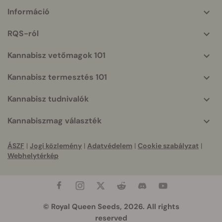
Információ
More
helpful
RQS-ról
info
Kannabisz vetőmagok 101
Kannabisz termesztés 101
Kannabisz tudnivalók
Kannabiszmag választék
ÁSZF
|
Jogi közlemény
|
Adatvédelem
|
Cookie szabályzat
|
Webhelytérkép
© Royal Queen Seeds, 2026. All rights
reserved