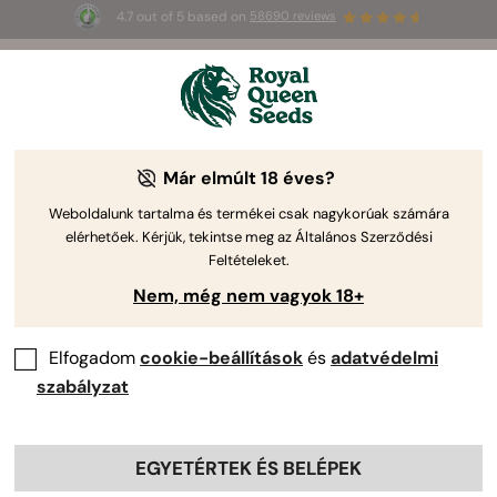
4.7 out of 5 based on
58690 reviews
3 extra
Triple G Auto
az első 100-nak,
🎁
aki az 
JULY
26
 kódot használja
🌿
Már elmúlt 18 éves?
Weboldalunk tartalma és termékei csak nagykorúak számára
elérhetőek. Kérjük, tekintse meg az Általános Szerződési
Feltételeket.
Nem, még nem vagyok 18+
Elfogadom
cookie-beállítások
és
adatvédelmi
szabályzat
EGYETÉRTEK ÉS BELÉPEK