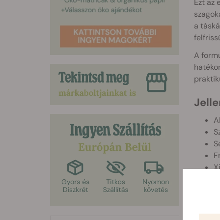
Ezt az 
szagoka
a táská
felfris
A formu
hatékon
praktik
Jell
A
S
S
F
X
K
E
A