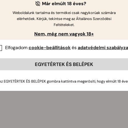
QS szájvíz használata
Már elmúlt 18 éves?
Weboldalunk tartalma és termékei csak nagykorúak számára
yisd ki a 60 ml-es flakont.
elérhetőek. Kérjük, tekintse meg az Általános Szerződési
blögess a flakon felével, körülbelül 30 ml-rel, 4 percig.
Feltételeket.
öpd ki. Ne nyeld le.
Nem, még nem vagyok 18+
smételd meg a maradék fél flakonnal további 4 percig.
Elfogadom
cookie-beállítások
és
adatvédelmi szabályza
öpd ki újra, majd élvezd a frissebb szájérzetet akár 45 percen 
zájvíz: tárolás és biztonság
EGYETÉRTEK ÉS BELÉPEK
ektől elzárva tartandó. Kizárólag külső használatra. Kerüld a sz
bba a használatát. A kívánt hatás érdekében egy alkalommal ha
Az EGYETÉRTEK ÉS BELÉPEK gombra kattintva megerősíti, hogy elmúlt 18 éve