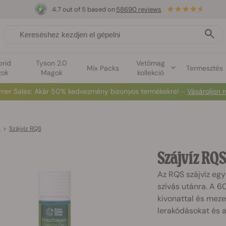
4.7 out of 5 based on
58690 reviews
brid
Tyson 2.0
Vetőmag
Mix Packs
Termesztés
ok
Magok
kollekció
mer Sales
: Akár 50% kedvezmény bizonyos termékekre! ⏤
Vásároljon 
k
>
Szájvíz RQS
Szájvíz RQ
Az RQS szájvíz egy
szívás utánra. A 60
kivonattal és meze
lerakódásokat és a