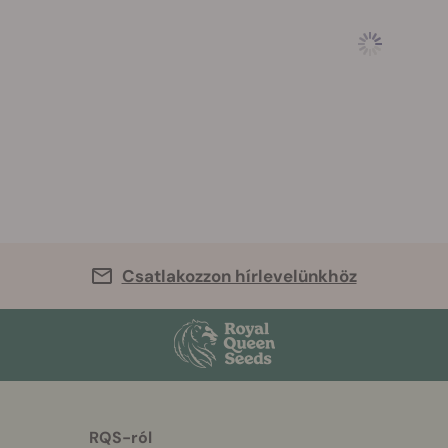
Csatlakozzon hírlevelünkhöz
RQS-ról