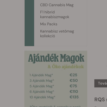
CBD Cannabis Mag
F1 hibrid
kannabiszmagok
Mix Packs
Kannabisz vetőmag
kollekció
Tová
RQS s