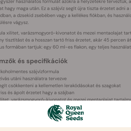
egyszer használatos formulát azokra a helyzetekre terveztük, 
t hagy maga után. Ez a szájvíz segít újra tiszta érzetet adni a 
dban, a dzsekid zsebében vagy a kellékes fiókban, és használd
sülésre vágysz.
la xilitet, varázsmogyoró-kivonatot és mezei mentaolajat tar
y tisztítást és a hosszan tartó friss érzetet, akár 45 percen 
us formában tartjuk: egy 60 ml-es flakon, egy teljes használat
emzők és specifikációk
lkoholmentes szájvízformula
zívás utáni használatra tervezve
egít csökkenteni a kellemetlen lerakódásokat és szagokat
riss és ápolt érzetet hagy a szájban
ilitet, varázsmogyoró-kivonatot és mezei mentaolajat tartalm
ompakt, 60 ml-es flakon
gyszer használatos kiszerelés
kár 45 percig hatékony