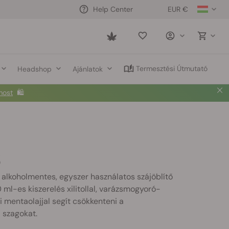
EUR €
Help Center
Saved
items
Termesztési Útmutató
Headshop
Ajánlatok
most
🛍️
S
 alkoholmentes, egyszer használatos szájöblítő
 ml-es kiszerelés xilitollal, varázsmogyoró-
i mentaolajjal segít csökkenteni a
 szagokat.