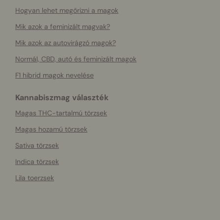
Hogyan lehet megőrizni a magok
Mik azok a feminizált magvak?
Mik azok az autovirágzó magok?
Normál, CBD, autó és feminizált magok
F1 hibrid magok nevelése
Kannabiszmag választék
Magas THC-tartalmú törzsek
Magas hozamú törzsek
Sativa törzsek
Indica törzsek
Lila toerzsek