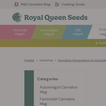
RQS Cannabis Blog
Cooking Guide
F1 hi
Feminizált
Autovirágzó
CBD
magok
magok
magok
mag
☀️
Sum
Főoldal
>
Headshop
>
Kannabisz felszerelések és eszközö
Categories
Autovirágzó Cannabis
Mag
Feminizált Cannabis
Mag