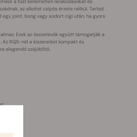
amikor a füst kellemetlen lerakódásokat és
szádnak, az alkohol csípős érzete nélkül. Tartsd
 egy joint, bong vagy sodort cigi után, ha gyors
talmaz. Ezek az összetevők együtt támogatják a
át. Az RQS-nél a kiszerelést kompakt és
ra elegendő szájöblítő.
az