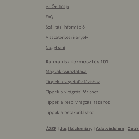
More
helpful
Az Ön fiókja
info
FAQ
Szállítási információ
Visszatérítési irányelv
Nagybani
Kannabisz termesztés 101
Magvak csíráztatása
Tippek a vegetatív fázishoz
Tippek a virágzási fázishoz
Tippek a késői virágzási fázishoz
Tippek a betakarításhoz
ÁSZF
|
Jogi közlemény
|
Adatvédelem
|
Cooki