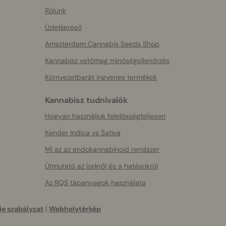
Rólunk
Üzletkereső
Amszterdam Cannabis Seeds Shop
Kannabisz vetőmag minőségellenőrzés
Környezetbarát ingyenes termékek
Kannabisz tudnivalók
Hogyan használjuk felelősségteljesen
Kender Indica vs Sativa
Mi az az endokannabinoid rendszer
Útmutató az ízekről és a hatásokról
Az RQS tápanyagok használata
e szabályzat
|
Webhelytérkép