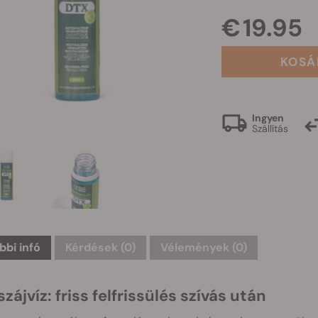
€ 19.95
KOSÁ
Ingyen
Szállítás
bbi infó
Kérdések
(0)
Vélemények (0)
zájvíz: friss felfrissülés szívás után