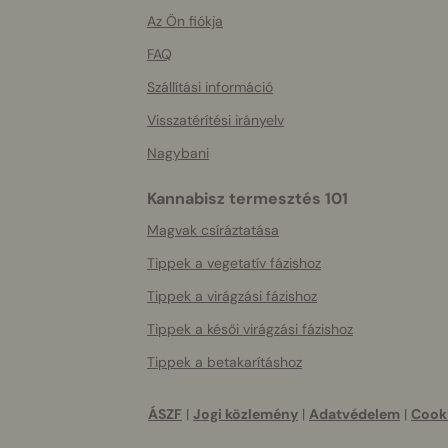
More
helpful
Az Ön fiókja
info
FAQ
Szállítási információ
Visszatérítési irányelv
Nagybani
Kannabisz termesztés 101
Magvak csíráztatása
Tippek a vegetatív fázishoz
Tippek a virágzási fázishoz
Tippek a késői virágzási fázishoz
Tippek a betakarításhoz
ÁSZF
|
Jogi közlemény
|
Adatvédelem
|
Cooki