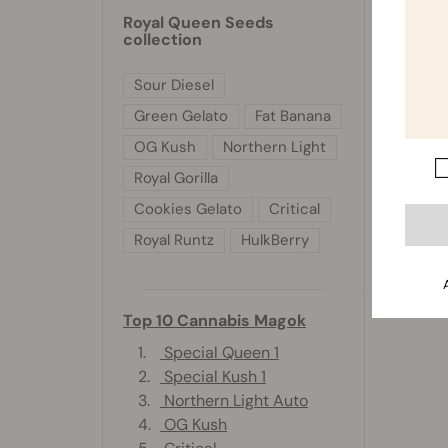
Kíváncs
Royal Queen Seeds
akár hó
collection
megelőz
Sour Diesel
Az RQS
Green Gelato
Fat Banana
frissen
OG Kush
Northern Light
Royal Gorilla
Cookies Gelato
Critical
Royal Runtz
HulkBerry
Top 10 Cannabis Magok
1.
Special Queen 1
2.
Special Kush 1
3.
Northern Light Auto
4.
OG Kush