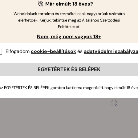
i vagy, meddig marad friss a fű egy légmentes tárolóban? Meg
Már elmúlt 18 éves?
napokig is megőrzi minőségét. Ezek a vákuumos tárolók stabil
Weboldalunk tartalma és termékei csak nagykorúak számára
ik a kiszáradást.
elérhetőek. Kérjük, tekintse meg az Általános Szerződési
Feltételeket.
 Vákuumos Tároló Üveg két praktikus méretben is elérhető –
Nem, még nem vagyok 18+
 tartására, hogy minden nap a legjobb formájában élvezhesd.
Elfogadom
cookie-beállítások
és
adatvédelmi szabályza
EGYETÉRTEK ÉS BELÉPEK
Az EGYETÉRTEK ÉS BELÉPEK gombra kattintva megerősíti, hogy elmúlt 18 éve