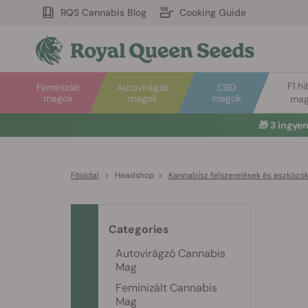
RQS Cannabis Blog
Cooking Guide
F1 hi
Feminizált
Autovirágzó
CBD
magok
magok
magok
mag
🎁
3 ingye
Főoldal
>
Headshop
>
Kannabisz felszerelések és eszközö
Categories
Autovirágzó Cannabis
Mag
Feminizált Cannabis
Mag