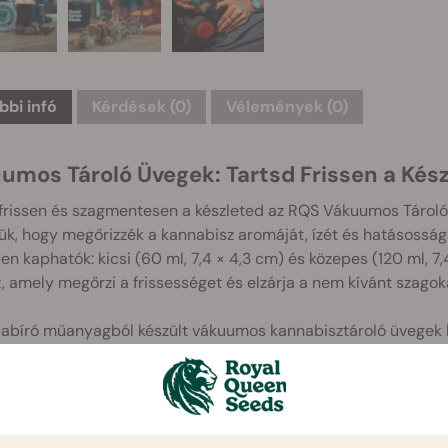
bbi infó
Kérdések
(0)
Vélemények (0)
umos Tároló Üvegek: Tartsd Frissen a Kés
frissen és szagmentesen a készleted az RQS Vákuumos Tároló
ük, hogy megőrizzék a kannabisz aromáját, ízét és hatásosság
n kaphatók: kicsi (60 ml, 7,4 × 4,3 cm) és közepes (120 ml, 7
t, amely megőrzi a frissességet és elzárja a nem kívánt szagok
pabíró műanyagból készült vákuumos kannabisztároló üvegek k
omd le a fedelet a felesleges levegő kiengedéséhez, és máris
zabbítani a virágaid élettartamát. Akár rövid, akár hosszú tá
t a maximumon tartanak.