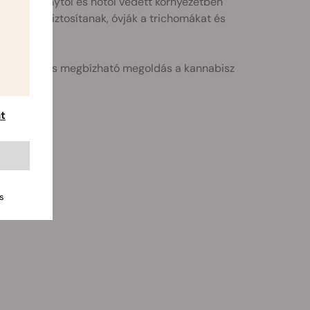
felelő, fénytől és hőtől védett környezetben
 közeget biztosítanak, óvják a trichomákat és
 egyszerű és megbízható megoldás a kannabisz
t
s