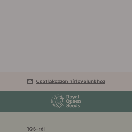
Csatlakozzon hírlevelünkhöz
RQS-ról