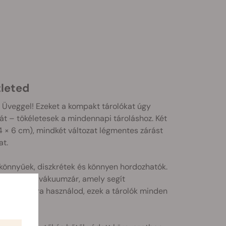
zleted
 Üveggel! Ezeket a kompakt tárolókat úgy
át – tökéletesek a mindennapi tároláshoz. Két
,4 × 6 cm), mindkét változat légmentes zárást
at.
önnyűek, diszkrétek és könnyen hordozhatók.
 létrejön a vákuumzár, amely segít
vú tárolásra használod, ezek a tárolók minden