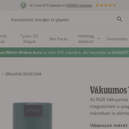
4.7 out of 5 based on
58690 reviews
brid
Tyson 2.0
Vetőmag
Mix Packs
Termesztés
ok
Magok
kollekció
nes White Widow Auto
az első 100 számára, aki használja az
AUGUST2
k
>
Vákuumos Tároló Üveg
Vákuumos 
Az RQS Vákuumos Tá
megszünteti a szag
méretben is elérhe
Válasszon méret