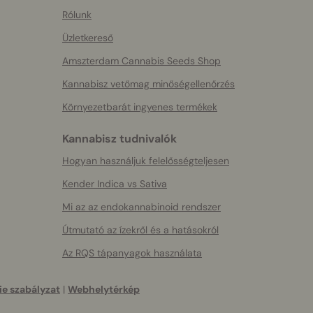
Rólunk
Üzletkereső
Amszterdam Cannabis Seeds Shop
Kannabisz vetőmag minőségellenőrzés
Környezetbarát ingyenes termékek
Kannabisz tudnivalók
Hogyan használjuk felelősségteljesen
Kender Indica vs Sativa
Mi az az endokannabinoid rendszer
Útmutató az ízekről és a hatásokról
Az RQS tápanyagok használata
e szabályzat
|
Webhelytérkép