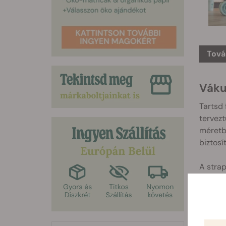
Tová
Váku
Tartsd 
tervezt
méretbe
biztosí
A stra
Csak ny
meghoss
grammo