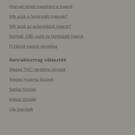
Hogyan lehet megőrizni a magok
Mik azok a feminizált magvak?
Mik azok az autovirágzó magok?
Normál, CBD, autó és feminizált magok
F1 hibrid magok nevelése
Kannabiszmag választék
Magas THC-tartalmú törzsek
Magas hozamú törzsek
Sativa törzsek
Indica törzsek
Lila toerzsek