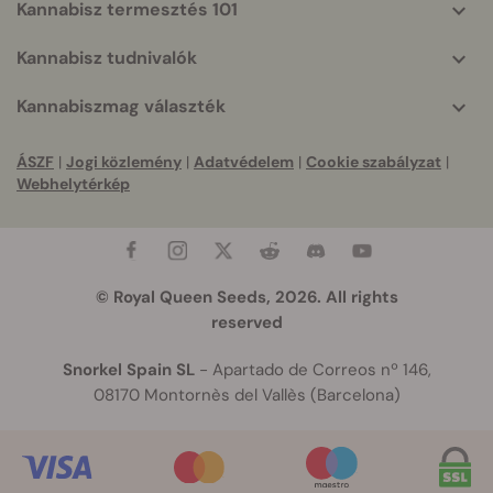
Kannabisz termesztés 101
Kannabisz tudnivalók
Kannabiszmag választék
ÁSZF
|
Jogi közlemény
|
Adatvédelem
|
Cookie szabályzat
|
Webhelytérkép
© Royal Queen Seeds, 2026. All rights
reserved
Snorkel Spain SL
- Apartado de Correos nº 146,
08170 Montornès del Vallès (Barcelona)