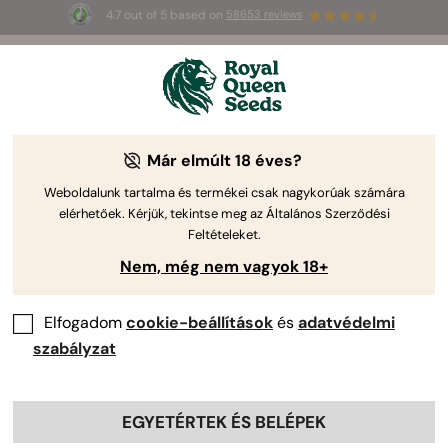
4.7 out of 5 based on
58653 reviews
☀️
Summer Sales
: până la 50% reducere
la produsele selectate! ⏤
Cumpără acum
🛍️
Már elmúlt 18 éves?
Weboldalunk tartalma és termékei csak nagykorúak számára
elérhetőek. Kérjük, tekintse meg az Általános Szerződési
Feltételeket.
Nem, még nem vagyok 18+
Elfogadom
cookie-beállítások
és
adatvédelmi
szabályzat
EGYETÉRTEK ÉS BELÉPEK