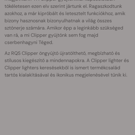
tökéletesen ezen elv szerint jártunk el. Ragaszkodtunk
azokhoz, a már kipróbált és letesztelt funkciókhoz, amik
bizony hasznosnak bizonyulhatnak a világ összes
sztónerje számára. Amikor épp a leginkább szükséged
van rá, a mi Clipper gyújtónk sem fog majd
cserbenhagyni Téged.
Az RQS Clipper öngyújtó újratölthető, megbízható és
stílusos kiegészítő a mindennapokra. A Clipper lighter és
Clipper lighters keresésekből is ismert termékcsalád
tartós kialakításával és ikonikus megjelenésével tűnik ki.