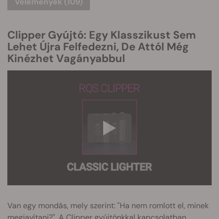
Vélemények (109)
Clipper Gyújtó: Egy Klasszikust Sem
Lehet Újra Felfedezni, De Attól Még
Kinézhet Vagányabbul
Van egy mondás, mely szerint: "Ha nem romlott el, minek
megjavítani?". A Clipper gyújtónkkal kapcsolatban