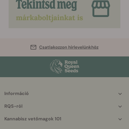
Csatlakozzon hírlevelünkhöz
Információ
More
helpful
RQS-ról
info
Kannabisz vetőmagok 101