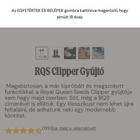
Az EGYETÉRTEK ÉS BELÉPEK gombra kattintva megerősíti, hogy
elmúlt 18 éves
RQS Clipper Gyújtó
Magabiztosan, a már kipróbált és megszokott
funkciókkal, a Royal Queen Seeds Clipper gyújtója
sem hagy majd cserben. Sőt, még a RQS
címerével is ellátuk. Egy klasszikust nem lehet újra
feltalálni, de adhatunk neki egy modernebb
köntöst.
(129)
Írja meg a véleményét