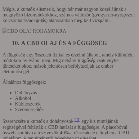
Mégis, a kutatók elismerik, hogy bár már nagyon közel állnak a
meggyőző bizonyítékokhoz, számos változót (gyógyszer-gyógyszer
kölcsönhatás/adagolás) alaposabban meg kell vizsgálni.
10. A CBD OLAJ ÉS A FÜGGŐSÉG
A függőség egy összetett fizikai és érzelmi állapot, amely különféle
módokon nyilvánul meg. Míg néhány függőség csak enyhe
tüneteket okoz, mások jelentősen befolyásolják az ember
életminőségét.
Általános függőségek:
Dohányzás
Alkohol
Kábítószerek
Szerencsejáték
[15]
Szerencsére a kutatók a dohányosok
egy kis mintájának
segítségével feltárták a CBD hatását a függőségre. A placebóval
összehasonlítva a résztvevők 40%-a részesítette előnyben a CBD
inhalátort. A tanulmányról bővebben itt olvashat.