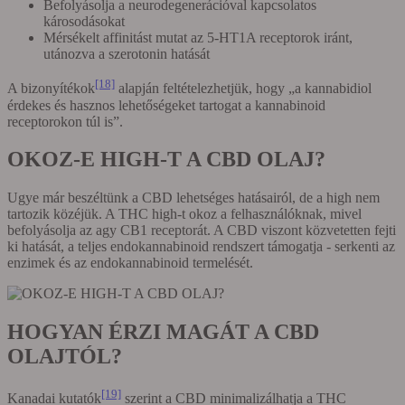
Befolyásolja a neurodegenerációval kapcsolatos
károsodásokat
Mérsékelt affinitást mutat az 5-HT1A receptorok iránt,
utánozva a szerotonin hatását
[18]
A bizonyítékok
alapján feltételezhetjük, hogy „a kannabidiol
érdekes és hasznos lehetőségeket tartogat a kannabinoid
receptorokon túl is”.
OKOZ-E HIGH-T A CBD OLAJ?
Ugye már beszéltünk a CBD lehetséges hatásairól, de a high nem
tartozik közéjük. A THC high-t okoz a felhasználóknak, mivel
befolyásolja az agy CB1 receptorát. A CBD viszont közvetetten fejti
ki hatását, a teljes endokannabinoid rendszert támogatja - serkenti az
enzimek és az endokannabinoid termelését.
HOGYAN ÉRZI MAGÁT A CBD
OLAJTÓL?
[19]
Kanadai kutatók
szerint a CBD minimalizálhatja a THC