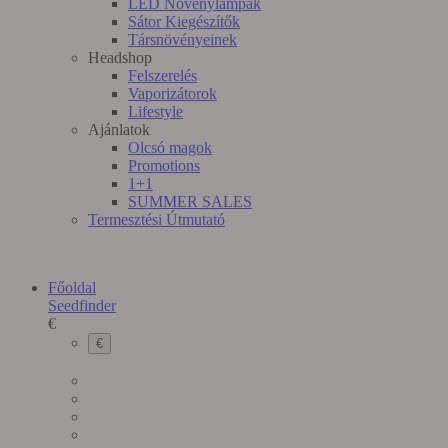
LED Növénylámpák
Sátor Kiegészítők
Társnövényeinek
Headshop
Felszerelés
Vaporizátorok
Lifestyle
Ajánlatok
Olcsó magok
Promotions
1+1
SUMMER SALES
Termesztési Útmutató
Főoldal
Seedfinder
€