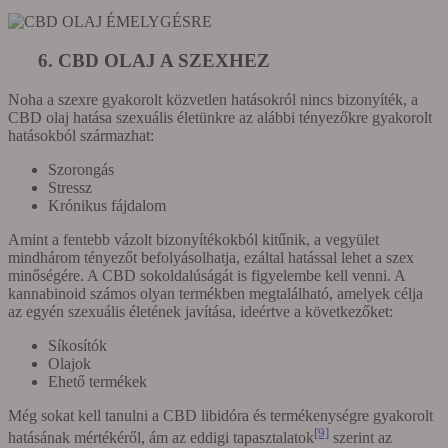
6. CBD OLAJ A SZEXHEZ
Noha a szexre gyakorolt közvetlen hatásokról nincs bizonyíték, a
CBD olaj hatása szexuális életünkre az alábbi tényezőkre gyakorolt
hatásokból származhat:
Szorongás
Stressz
Krónikus fájdalom
Amint a fentebb vázolt bizonyítékokból kitűnik, a vegyület
mindhárom tényezőt befolyásolhatja, ezáltal hatással lehet a szex
minőségére. A CBD sokoldalúságát is figyelembe kell venni. A
kannabinoid számos olyan termékben megtalálható, amelyek célja
az egyén szexuális életének javítása, ideértve a következőket:
Síkosítók
Olajok
Ehető termékek
Még sokat kell tanulni a CBD libidóra és termékenységre gyakorolt
[9]
hatásának mértékéről, ám az eddigi tapasztalatok
szerint az