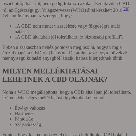
pszichotróp hatásait, nem pedig fokozza azokat. Ezenkívül a CBD-
[20]
ről az Egészségügyi Világszervezet (WHO) által készített 2018
.
évi tanulmányban az szerepel, hogy:
„A CBD nem mutat visszaélésre vagy függőségre utaló
hatást”.
„A CBD általában jól tolerálható, jó biztonsági profillal”.
Ebben a szakaszban nehéz pontosan megjósolni, hogyan fogja
érezni magát a CBD olaj hatására. De amint az az egyre növekvő
mennyiségű kutatási anyagból látszik, hatása kiterjedtnek tűnik.
MILYEN MELLÉKHATÁSAI
LEHETNEK A CBD OLAJNAK?
Noha a WHO megállapította, hogy a CBD általában jól tolerálható,
számos lehetséges mellékhatást figyelembe kell venni:
Étvágy változás
Hasmenés
Fáradtság
Szájszárazság
Fontos, hogy kis mennyiséggel és lassan induljunk a CBD olajjal,