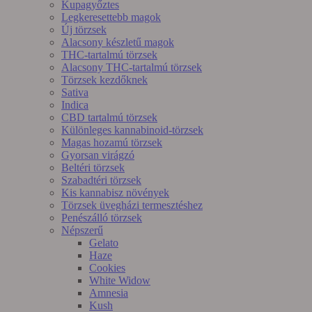
Kupagyőztes
Legkeresettebb magok
Új törzsek
Alacsony készletű magok
THC-tartalmú törzsek
Alacsony THC-tartalmú törzsek
Törzsek kezdőknek
Sativa
Indica
CBD tartalmú törzsek
Különleges kannabinoid-törzsek
Magas hozamú törzsek
Gyorsan virágzó
Beltéri törzsek
Szabadtéri törzsek
Kis kannabisz növények
Törzsek üvegházi termesztéshez
Penészálló törzsek
Népszerű
Gelato
Haze
Cookies
White Widow
Amnesia
Kush