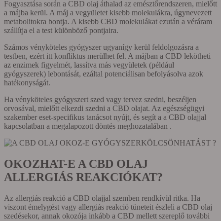
Fogyasztása során a CBD olaj áthalad az emésztőrendszeren, mielőtt
a májba kerül. A máj a vegyületet kisebb molekulákra, úgynevezett
metabolitokra bontja. A kisebb CBD molekulákat ezután a véráram
szállítja el a test különböző pontjaira.
Számos vényköteles gyógyszer ugyanígy kerül feldolgozásra a
testben, ezért itt konfliktus merülhet fel. A májban a CBD lekötheti
az enzimek figyelmét, lassítva más vegyületek (például
gyógyszerek) lebontását, ezáltal potenciálisan befolyásolva azok
hatékonyságát.
Ha vényköteles gyógyszert szed vagy tervez szedni, beszéljen
orvosával, mielőtt elkezdi szedni a CBD olajat. Az egészségügyi
szakember eset-specifikus tanácsot nyújt, és segít a a CBD olajjal
kapcsolatban a megalapozott döntés meghozatalában .
OKOZHAT-E A CBD OLAJ
ALLERGIÁS REAKCIÓKAT?
Az allergiás reakció a CBD olajjal szemben rendkívül ritka. Ha
viszont émelygést vagy allergiás reakció tüneteit észleli a CBD olaj
szedésekor, annak okozója inkább a CBD mellett szereplő további