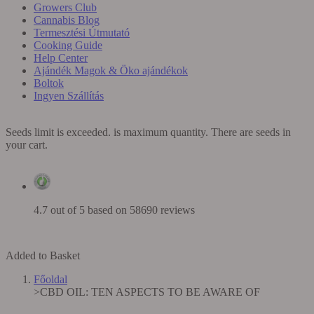
Growers Club
Cannabis Blog
Termesztési Útmutató
Cooking Guide
Help Center
Ajándék Magok & Öko ajándékok
Boltok
Ingyen Szállítás
Seeds limit is exceeded.
is maximum quantity. There are
seeds in
your cart.
4.7 out of 5 based on
58690 reviews
Added to Basket
Főoldal
>
CBD OIL: TEN ASPECTS TO BE AWARE OF