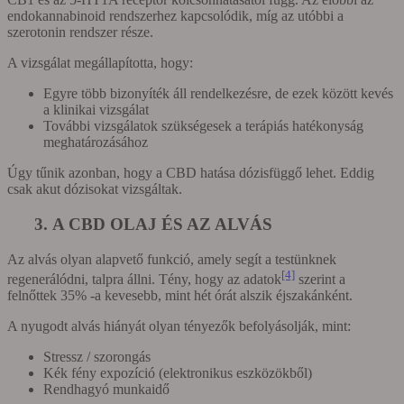
endokannabinoid rendszerhez kapcsolódik, míg az utóbbi a
szerotonin rendszer része.
A vizsgálat megállapította, hogy:
Egyre több bizonyíték áll rendelkezésre, de ezek között kevés
a klinikai vizsgálat
További vizsgálatok szükségesek a terápiás hatékonyság
meghatározásához
Úgy tűnik azonban, hogy a CBD hatása dózisfüggő lehet. Eddig
csak akut dózisokat vizsgáltak.
3. A CBD OLAJ ÉS AZ ALVÁS
Az alvás olyan alapvető funkció, amely segít a testünknek
[4]
regenerálódni, talpra állni. Tény, hogy az adatok
szerint a
felnőttek 35% -a kevesebb, mint hét órát alszik éjszakánként.
A nyugodt alvás hiányát olyan tényezők befolyásolják, mint:
Stressz / szorongás
Kék fény expozíció (elektronikus eszközökből)
Rendhagyó munkaidő