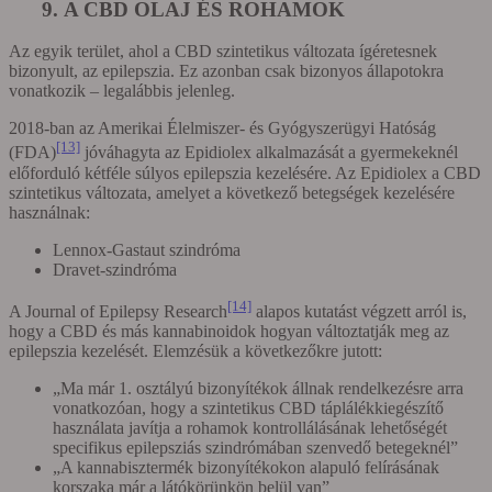
9. A CBD OLAJ ÉS ROHAMOK
Az egyik terület, ahol a CBD szintetikus változata ígéretesnek
bizonyult, az epilepszia. Ez azonban csak bizonyos állapotokra
vonatkozik – legalábbis jelenleg.
2018-ban az Amerikai Élelmiszer- és Gyógyszerügyi Hatóság
[13]
(FDA)
jóváhagyta az Epidiolex alkalmazását a gyermekeknél
előforduló kétféle súlyos epilepszia kezelésére. Az Epidiolex a CBD
szintetikus változata, amelyet a következő betegségek kezelésére
használnak:
Lennox-Gastaut szindróma
Dravet-szindróma
[14]
A Journal of Epilepsy Research
alapos kutatást végzett arról is,
hogy a CBD és más kannabinoidok hogyan változtatják meg az
epilepszia kezelését. Elemzésük a következőkre jutott:
„Ma már 1. osztályú bizonyítékok állnak rendelkezésre arra
vonatkozóan, hogy a szintetikus CBD táplálékkiegészítő
használata javítja a rohamok kontrollálásának lehetőségét
specifikus epilepsziás szindrómában szenvedő betegeknél”
„A kannabisztermék bizonyítékokon alapuló felírásának
korszaka már a látókörünkön belül van”