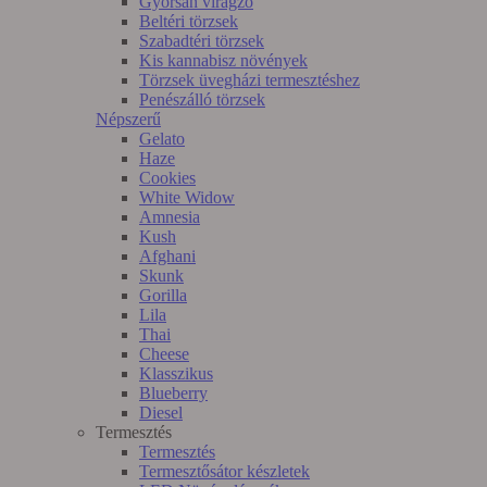
Gyorsan virágzó
Beltéri törzsek
Szabadtéri törzsek
Kis kannabisz növények
Törzsek üvegházi termesztéshez
Penészálló törzsek
Népszerű
Gelato
Haze
Cookies
White Widow
Amnesia
Kush
Afghani
Skunk
Gorilla
Lila
Thai
Cheese
Klasszikus
Blueberry
Diesel
Termesztés
Termesztés
Termesztősátor készletek