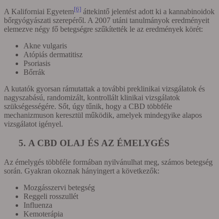
[6]
A Kaliforniai Egyetem
áttekintő jelentést adott ki a kannabinoidok
bőrgyógyászati szerepéről. A 2007 utáni tanulmányok eredményeit
elemezve négy fő betegségre szűkítették le az eredmények körét:
Akne vulgaris
Atópiás dermatitisz
Psoriasis
Bőrrák
A kutatók gyorsan rámutattak a további preklinikai vizsgálatok és
nagyszabású, randomizált, kontrollált klinikai vizsgálatok
szükségességére. Sőt, úgy tűnik, hogy a CBD többféle
mechanizmuson keresztül működik, amelyek mindegyike alapos
vizsgálatot igényel.
5. A CBD OLAJ ÉS AZ ÉMELYGÉS
Az émelygés többféle formában nyilvánulhat meg, számos betegség
során. Gyakran okoznak hányingert a következők:
Mozgásszervi betegség
Reggeli rosszullét
Influenza
Kemoterápia