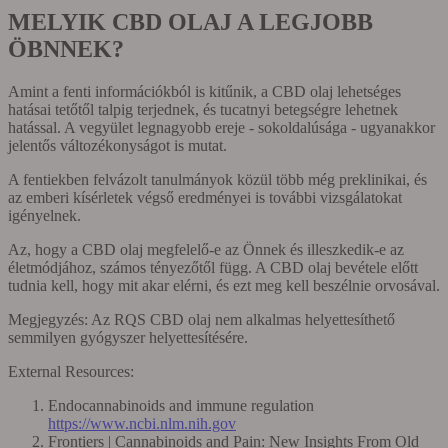
MELYIK CBD OLAJ A LEGJOBB
ÖBNNEK?
Amint a fenti információkból is kitűnik, a CBD olaj lehetséges
hatásai tetőtől talpig terjednek, és tucatnyi betegségre lehetnek
hatással. A vegyület legnagyobb ereje - sokoldalúsága - ugyanakkor
jelentős változékonyságot is mutat.
A fentiekben felvázolt tanulmányok közül több még preklinikai, és
az emberi kísérletek végső eredményei is további vizsgálatokat
igényelnek.
Az, hogy a CBD olaj megfelelő-e az Önnek és illeszkedik-e az
életmódjához, számos tényezőtől függ. A CBD olaj bevétele előtt
tudnia kell, hogy mit akar elérni, és ezt meg kell beszélnie orvosával.
Megjegyzés: Az RQS CBD olaj nem alkalmas helyettesíthető
semmilyen gyógyszer helyettesítésére.
External Resources:
Endocannabinoids and immune regulation
https://www.ncbi.nlm.nih.gov
Frontiers | Cannabinoids and Pain: New Insights From Old