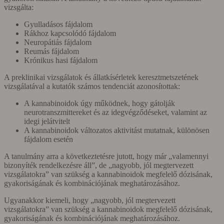
vizsgálta:
Gyulladásos fájdalom
Rákhoz kapcsolódó fájdalom
Neuropátiás fájdalom
Reumás fájdalom
Krónikus hasi fájdalom
A preklinikai vizsgálatok és állatkísérletek keresztmetszetének
vizsgálatával a kutatók számos tendenciát azonosítottak:
A kannabinoidok úgy működnek, hogy gátolják
neurotranszmittereket és az idegvégződéseket, valamint az
idegi jelátvitelt
A kannabinoidok változatos aktivitást mutatnak, különösen
fájdalom esetén
A tanulmány arra a következtetésre jutott, hogy már „valamennyi
bizonyíték rendelkezésre áll”, de „nagyobb, jól megtervezett
vizsgálatokra” van szükség a kannabinoidok megfelelő dózisának,
gyakoriságának és kombinációjának meghatározásához.
Ugyanakkor kiemeli, hogy „nagyobb, jól megtervezett
vizsgálatokra” van szükség a kannabinoidok megfelelő dózisának,
gyakoriságának és kombinációjának meghatározásához.