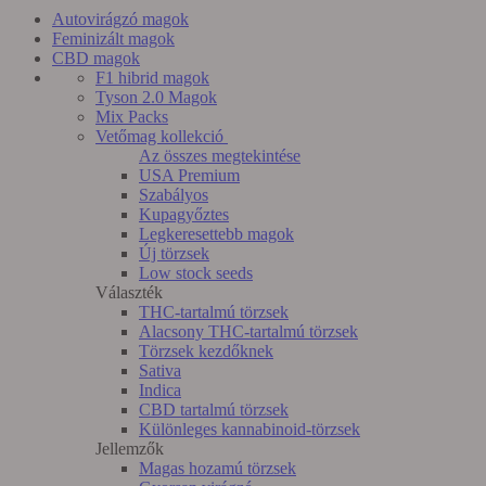
Autovirágzó
magok
Feminizált
magok
CBD
magok
F1 hibrid magok
Tyson 2.0 Magok
Mix Packs
Vetőmag kollekció
Az összes megtekintése
USA Premium
Szabályos
Kupagyőztes
Legkeresettebb magok
Új törzsek
Low stock seeds
Választék
THC-tartalmú törzsek
Alacsony THC-tartalmú törzsek
Törzsek kezdőknek
Sativa
Indica
CBD tartalmú törzsek
Különleges kannabinoid-törzsek
Jellemzők
Magas hozamú törzsek