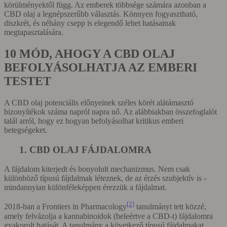
körülményektől függ. Az emberek többsége számára azonban a
CBD olaj a legnépszerűbb választás. Könnyen fogyasztható,
diszkrét, és néhány csepp is elegendő lehet hatásainak
megtapasztalására.
10 MÓD, AHOGY A CBD OLAJ
BEFOLYÁSOLHATJA AZ EMBERI
TESTET
A CBD olaj potenciális előnyeinek széles körét alátámasztó
bizonyítékok száma napról napra nő. Az alábbiakban összefoglalót
talál arról, hogy ez hogyan befolyásolhat kritikus emberi
betegségeket.
1. CBD OLAJ FÁJDALOMRA
A fájdalom kiterjedt és bonyolult mechanizmus. Nem csak
különböző típusú fájdalmak léteznek, de az érzés szubjektív is -
mindannyian különféleképpen érezzük a fájdalmat.
[2]
2018-ban a Frontiers in Pharmacology
tanulmányt tett közzé,
amely felvázolja a kannabinoidok (beleértve a CBD-t) fájdalomra
gyakorolt hatását. A tanulmány a következő típusú fájdalmakat