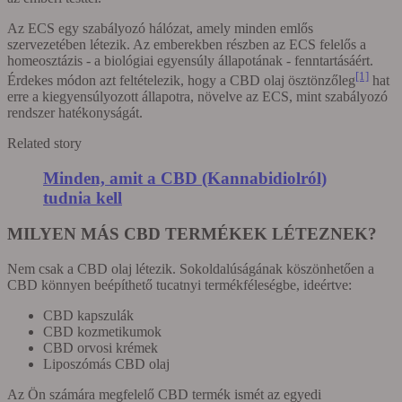
Az ECS egy szabályozó hálózat, amely minden emlős
szervezetében létezik. Az emberekben részben az ECS felelős a
homeosztázis - a biológiai egyensúly állapotának - fenntartásáért.
[1]
Érdekes módon azt feltételezik, hogy a CBD olaj ösztönzőleg
hat
erre a kiegyensúlyozott állapotra, növelve az ECS, mint szabályozó
rendszer hatékonyságát.
Related story
Minden, amit a CBD (Kannabidiolról)
tudnia kell
MILYEN MÁS CBD TERMÉKEK LÉTEZNEK?
Nem csak a CBD olaj létezik. Sokoldalúságának köszönhetően a
CBD könnyen beépíthető tucatnyi termékféleségbe, ideértve:
CBD kapszulák
CBD kozmetikumok
CBD orvosi krémek
Liposzómás CBD olaj
Az Ön számára megfelelő CBD termék ismét az egyedi