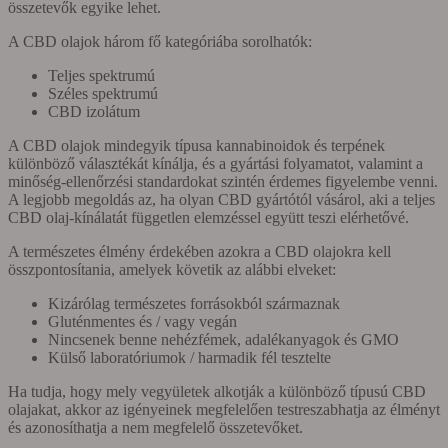
összetevők egyike lehet.
A CBD olajok három fő kategóriába sorolhatók:
Teljes spektrumú
Széles spektrumú
CBD izolátum
A CBD olajok mindegyik típusa kannabinoidok és terpének
különböző választékát kínálja, és a gyártási folyamatot, valamint a
minőség-ellenőrzési standardokat szintén érdemes figyelembe venni.
A legjobb megoldás az, ha olyan CBD gyártótól vásárol, aki a teljes
CBD olaj-kínálatát független elemzéssel együtt teszi elérhetővé.
A természetes élmény érdekében azokra a CBD olajokra kell
összpontosítania, amelyek követik az alábbi elveket:
Kizárólag természetes forrásokból származnak
Gluténmentes és / vagy vegán
Nincsenek benne nehézfémek, adalékanyagok és GMO
Külső laboratóriumok / harmadik fél tesztelte
Ha tudja, hogy mely vegyületek alkotják a különböző típusú CBD
olajakat, akkor az igényeinek megfelelően testreszabhatja az élményt
és azonosíthatja a nem megfelelő összetevőket.