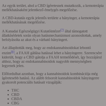
Az egyik terület, ahol a CBD ígéretesnek mutatkozik, a kemoterápia
mellékhatásaként jelentkező émelygés megelőzése.
A CBD-kutatás egyik jelentős területe a hányinger, a kemoterápia
mellékhatásának megelőzése.
[7]
A Kanadai Egészségügyi Kutatóintézet
által támogatott
állatkísérletek során olyan hatásmechanizmust azonosítottak, amely
befolyásolta az akut és a várható hányingert.
Azt állapították meg, hogy az endokannabinoidokat lebontó
[8]
enzim
, a FAAH gátlása hatással lehet a hányingerre. Szerencsére
kiderült, hogy a CBD gátolja a FAAH termelődését, így hozzájárul
ahhoz, hogy az endokannabinoidok nagyobb mennyiségben
legyenek jelen.
Előfordulhat azonban, hogy a kannabinoidok kombinációja még
ígéretesebb hatású. Az alább felsorolt kannabinoidok hányingerre
gyakorolt potenciális hatásait vizsgálják:
THC
CBD
CBDA
CBG