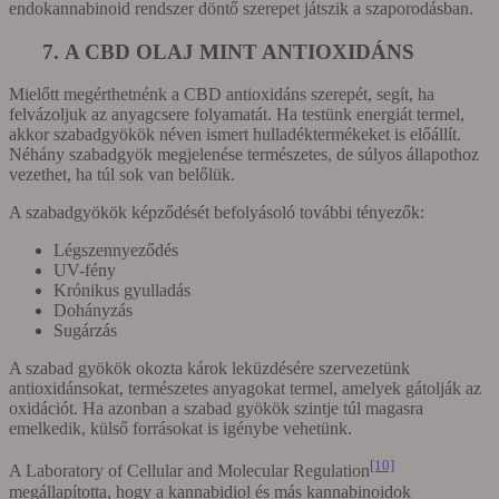
endokannabinoid rendszer döntő szerepet játszik a szaporodásban.
7. A CBD OLAJ MINT ANTIOXIDÁNS
Mielőtt megérthetnénk a CBD antioxidáns szerepét, segít, ha
felvázoljuk az anyagcsere folyamatát. Ha testünk energiát termel,
akkor szabadgyökök néven ismert hulladéktermékeket is előállít.
Néhány szabadgyök megjelenése természetes, de súlyos állapothoz
vezethet, ha túl sok van belőlük.
A szabadgyökök képződését befolyásoló további tényezők:
Légszennyeződés
UV-fény
Krónikus gyulladás
Dohányzás
Sugárzás
A szabad gyökök okozta károk leküzdésére szervezetünk
antioxidánsokat, természetes anyagokat termel, amelyek gátolják az
oxidációt. Ha azonban a szabad gyökök szintje túl magasra
emelkedik, külső forrásokat is igénybe vehetünk.
[10]
A Laboratory of Cellular and Molecular Regulation
megállapította, hogy a kannabidiol és más kannabinoidok