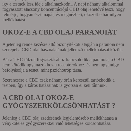
így a testnek lesz ideje alkalmazkodni. A napi néhány alkalommal
fogyasztott alacsony koncentrációjú CBD olaj lehetővé teszi, hogy
felmérje, hogyan érzi magát, és megnézheti, okozott-e bármilyen
mellékhatást.
OKOZ-E A CBD OLAJ PARANOIÁT
A jelenleg rendelkezésre álló bizonyítékok alapján a paranoia nem
szerepel a CBD olaj használatának jellemző mellékhatásai között.
Bár a THC túlzott fogyasztásához kapcsolódik a paranoia, a CBD
nem kötődik ugyanazokhoz a receptorokhoz, és nem ugyanúgy
befolyásolja a testet, mint pszichotróp társa.
Szerencsére a CBD csak néhány órán keresztül tartózkodik a
testben, így a káros hatásainak is gyorsan el kell tűnniük.
A CBD OLAJ OKOZ-E
GYÓGYSZERKÖLCSÖNHATÁST ?
Jelenleg a CBD olaj szedésének legjelentősebb mellékhatása a
vényköteles gyógyszerekkel való lehetséges kölcsönhatása.