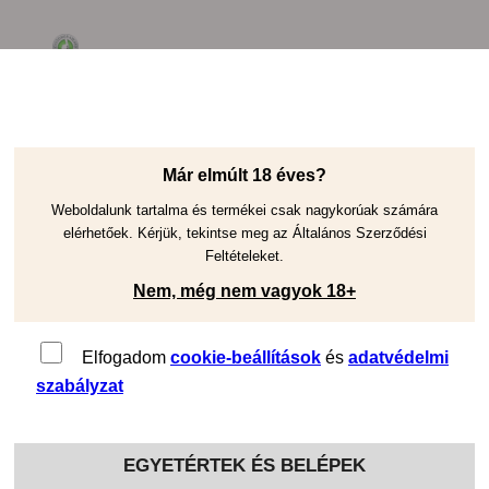
4.7 out of 5 based on
58690 reviews
Már elmúlt 18 éves?
RQS Cannabis Blog
Cooking Guide
Weboldalunk tartalma és termékei csak nagykorúak számára
elérhetőek. Kérjük, tekintse meg az Általános Szerződési
Feltételeket.
Nem, még nem vagyok 18+
Elfogadom
cookie-beállítások
és
adatvédelmi
szabályzat
EGYETÉRTEK ÉS BELÉPEK