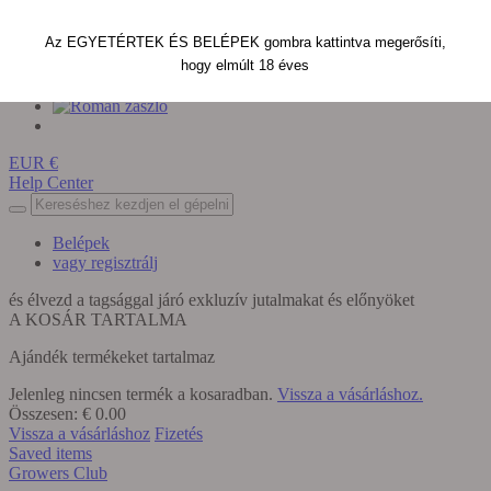
Az EGYETÉRTEK ÉS BELÉPEK gombra kattintva megerősíti,
hogy elmúlt 18 éves
EUR €
Help Center
Belépek
vagy regisztrálj
és élvezd a tagsággal járó exkluzív
jutalmakat és előnyöket
A KOSÁR TARTALMA
Ajándék termékeket tartalmaz
Jelenleg nincsen termék a kosaradban.
Vissza a vásárláshoz.
Összesen:
€ 0.00
Vissza a vásárláshoz
Fizetés
Saved items
Growers
Club