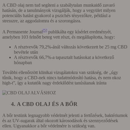
A CBD olaj nem tud segíteni a szabálytalan munkaidő zavaró
hatásán, de a tanulmányok vizsgálják, hogy a vegyület milyen
potenciális hatást gyakorol a pszichés tényezőkre, például a
stresszre, az aggodalomra és a szorongásra.
[5]
A Permanente Journal
publikálta egy kísérlet eredményét,
amelyben 103 felnőtt beteg vett részt, és megállapította, hogy:
A résztvevők 79,2%-ánál változás következett be 25 mg CBD
bevétele után
A résztvevők 66,7%-a tapasztalt hatásokat a következő
hónapban
További ellenőrzött klinikai vizsgálatokra van szükség, de „úgy
tűnik, hogy a CBD-nek nincs tudatmódosító hatása, és nem okoz
high-t”, így a kutatók nagy érdeklődést tanúsítanak iránta
4. A CBD OLAJ ÉS A BŐR
A bőr testünk legnagyobb védelmét jelenti a fertőzések, baktériumok
és az UV-sugarak által okozott károsodások és szennyeződések
ellen. Ugyanakkor a bőr védelmére is szükség van.