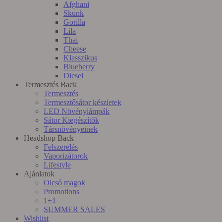
Afghani
Skunk
Gorilla
Lila
Thai
Cheese
Klasszikus
Blueberry
Diesel
Termesztés
Back
Termesztés
Termesztősátor készletek
LED Növénylámpák
Sátor Kiegészítők
Társnövényeinek
Headshop
Back
Felszerelés
Vaporizátorok
Lifestyle
Ajánlatok
Olcsó magok
Promotions
1+1
SUMMER SALES
Wishlist