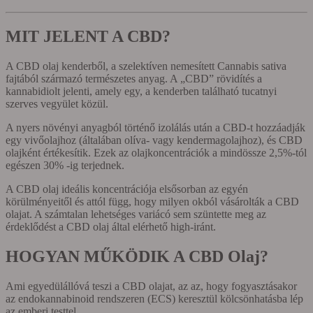
MIT JELENT A CBD?
A CBD olaj kenderből, a szelektíven nemesített Cannabis sativa
fajtából származó természetes anyag. A „CBD” rövidítés a
kannabidiolt jelenti, amely egy, a kenderben található tucatnyi
szerves vegyület közül.
A nyers növényi anyagból történő izolálás után a CBD-t hozzáadják
egy vivőolajhoz (általában olíva- vagy kendermagolajhoz), és CBD
olajként értékesítik. Ezek az olajkoncentrációk a mindössze 2,5%-tól
egészen 30% -ig terjednek.
A CBD olaj ideális koncentrációja elsősorban az egyén
körülményeitől és attól függ, hogy milyen okból vásárolták a CBD
olajat. A számtalan lehetséges variácó sem szüntette meg az
érdeklődést a CBD olaj által elérhető high-iránt.
HOGYAN MŰKÖDIK A CBD Olaj?
Ami egyedülállóvá teszi a CBD olajat, az az, hogy fogyasztásakor
az endokannabinoid rendszeren (ECS) keresztül kölcsönhatásba lép
az emberi testtel.