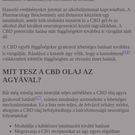
Hasonló eredményekre jutottak az alkoholizmussal kapcsolatban. A
Pharmacology Biochemistry and Behavior közzétett egy
tanulmányt, amely kölcsönhatást mutatott ki a CBD gél és az
alkohol által kiváltott neurodegeneráció között rágcsálókban. A
CBD potenciális hatása más függőségekre továbbra is vizsgálat alatt
áll.
A CBD egyéb függőségekre gyakorolt lehetséges hatásait továbbra
[16]
is vizsgálják. Ráadásul a kutatók úgy vélik, hogy a kannabinoid
csökkentheti többféle függőségben az elvonási tünet hatását.
MIT TESZ A CBD OLAJ AZ
AGYÁVAL?
Bár még mindig nem ismerjük teljes mértékben a CBD olaj agyra
[17]
gyakorolt hatását
, számos tanulmány azonosította a lehetséges
mechanizmusokat. Ez a lista nem teljes, de felvázol néhány módot,
ahogyan a CBD olaj befolyásolhatja a kulcsfontosságú neurológiai
folyamatokat:
Modulálja a kábítószer jutalmazást kiváltó hatásait
Megzavarja a CB1 receptorokat az agy egyes régióiban