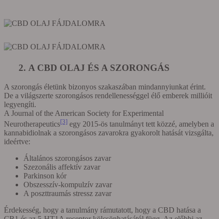
2. A CBD OLAJ ÉS A SZORONGÁS
A szorongás életünk bizonyos szakaszában mindannyiunkat érint.
De a világszerte szorongásos rendellenességgel élő emberek millióit
legyengíti.
A Journal of the American Society for Experimental
[3]
Neurotherapeutics
egy 2015-ös tanulmányt tett közzé, amelyben a
kannabidiolnak a szorongásos zavarokra gyakorolt hatását vizsgálta,
ideértve:
Általános szorongásos zavar
Szezonális affektív zavar
Parkinson kór
Obszesszív-kompulzív zavar
A poszttraumás stressz zavar
Érdekesség, hogy a tanulmány rámutatott, hogy a CBD hatása a
CB1 és az 5-HT1A receptor kölcsönhatásától függ. Az előbbi az