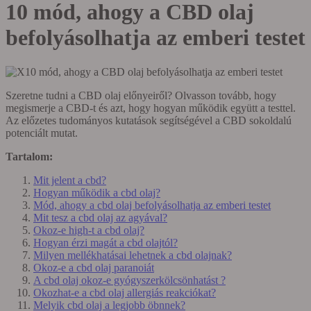
10 mód, ahogy a CBD olaj
befolyásolhatja az emberi testet
Szeretne tudni a CBD olaj előnyeiről? Olvasson tovább, hogy
megismerje a CBD-t és azt, hogy hogyan működik együtt a testtel.
Az előzetes tudományos kutatások segítségével a CBD sokoldalú
potenciált mutat.
Tartalom:
Mit jelent a cbd?
Hogyan működik a cbd olaj?
Mód, ahogy a cbd olaj befolyásolhatja az emberi testet
Mit tesz a cbd olaj az agyával?
Okoz-e high-t a cbd olaj?
Hogyan érzi magát a cbd olajtól?
Milyen mellékhatásai lehetnek a cbd olajnak?
Okoz-e a cbd olaj paranoiát
A cbd olaj okoz-e gyógyszerkölcsönhatást ?
Okozhat-e a cbd olaj allergiás reakciókat?
Melyik cbd olaj a legjobb öbnnek?