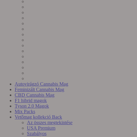
Autovirágzó Cannabis Mag
Feminizált Cannabis Mag
CBD Cannabis Mag
F1 hibrid magok
Tyson 2.0 Magok
Mix Packs
Vetőmag kollekció
Back
Az összes megtekintése
USA Premium
Szabályos