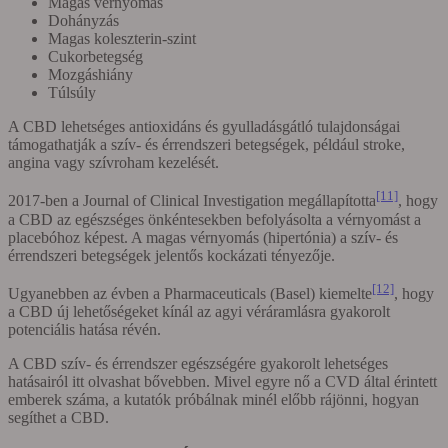
Magas vérnyomás
Dohányzás
Magas koleszterin-szint
Cukorbetegség
Mozgáshiány
Túlsúly
A CBD lehetséges antioxidáns és gyulladásgátló tulajdonságai
támogathatják a szív- és érrendszeri betegségek, például stroke,
angina vagy szívroham kezelését.
[11]
2017-ben a Journal of Clinical Investigation megállapította
, hogy
a CBD az egészséges önkéntesekben befolyásolta a vérnyomást a
placebóhoz képest. A magas vérnyomás (hipertónia) a szív- és
érrendszeri betegségek jelentős kockázati tényezője.
[12]
Ugyanebben az évben a Pharmaceuticals (Basel) kiemelte
, hogy
a CBD új lehetőségeket kínál az agyi véráramlásra gyakorolt
potenciális hatása révén.
A CBD szív- és érrendszer egészségére gyakorolt lehetséges
hatásairól itt
olvashat bővebben. Mivel egyre nő a CVD által érintett
emberek száma, a kutatók próbálnak minél előbb rájönni, hogyan
segíthet a CBD.