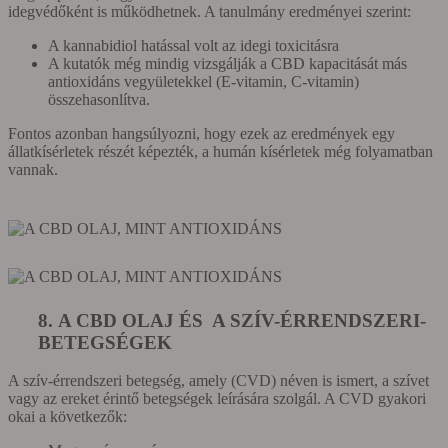
idegvédőként is működhetnek. A tanulmány eredményei szerint:
A kannabidiol hatással volt az idegi toxicitásra
A kutatók még mindig vizsgálják a CBD kapacitását más
antioxidáns vegyületekkel (E-vitamin, C-vitamin)
összehasonlítva.
Fontos azonban hangsúlyozni, hogy ezek az eredmények egy
állatkísérletek részét képezték, a humán kísérletek még folyamatban
vannak.
8. A CBD OLAJ ÉS A SZÍV-ÉRRENDSZERI-
BETEGSÉGEK
A szív-érrendszeri betegség, amely (CVD) néven is ismert, a szívet
vagy az ereket érintő betegségek leírására szolgál. A CVD gyakori
okai a következők: