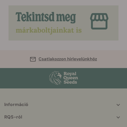
Csatlakozzon hírlevelünkhöz
Információ
More
helpful
RQS-ról
info