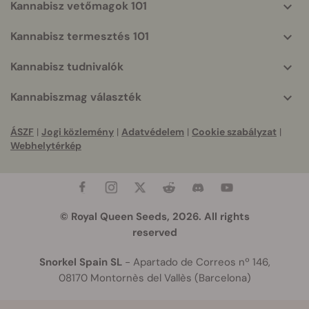
Kannabisz vetőmagok 101
Kannabisz termesztés 101
Kannabisz tudnivalók
Kannabiszmag választék
ÁSZF
|
Jogi közlemény
|
Adatvédelem
|
Cookie szabályzat
|
Webhelytérkép
© Royal Queen Seeds, 2026. All rights
reserved
Snorkel Spain SL
- Apartado de Correos nº 146,
08170 Montornès del Vallès (Barcelona)