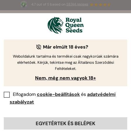
4.7 out of 5 based on
58744 reviews
3 extra
Triple G Auto
az első 100-nak,
🎁
aki az 
JULY
26
 kódot használja
🌿
Már elmúlt 18 éves?
Weboldalunk tartalma és termékei csak nagykorúak számára
elérhetőek. Kérjük, tekintse meg az Általános Szerződési
Feltételeket.
Nem, még nem vagyok 18+
Elfogadom
cookie-beállítások
és
adatvédelmi
szabályzat
EGYETÉRTEK ÉS BELÉPEK