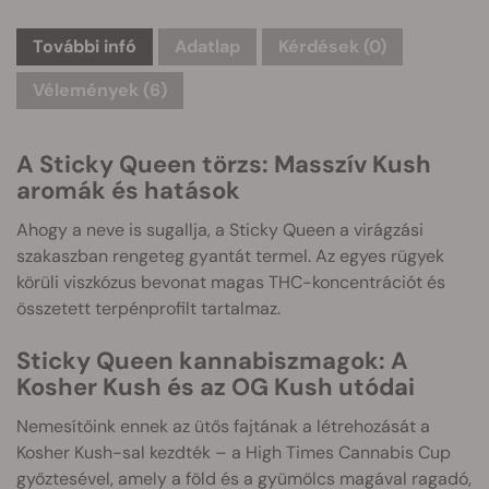
További infó
Adatlap
Kérdések
(0)
Vélemények (6)
A Sticky Queen törzs: Masszív Kush
aromák és hatások
Ahogy a neve is sugallja, a Sticky Queen a virágzási
szakaszban rengeteg gyantát termel. Az egyes rügyek
körüli viszkózus bevonat magas THC-koncentrációt és
összetett terpénprofilt tartalmaz.
Sticky Queen kannabiszmagok: A
Kosher Kush és az OG Kush utódai
Nemesítőink ennek az ütős fajtának a létrehozását a
Kosher Kush-sal kezdték – a High Times Cannabis Cup
győztesével, amely a föld és a gyümölcs magával ragadó,