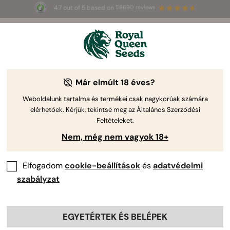
4.7 out of 5 based on
58690 reviews
3 extra
Triple G Auto
az első 100-nak,
🎁
aki az 
JULY
26
 kódot használja
🌿
Már elmúlt 18 éves?
Weboldalunk tartalma és termékei csak nagykorúak számára
elérhetőek. Kérjük, tekintse meg az Általános Szerződési
Feltételeket.
Nem, még nem vagyok 18+
Elfogadom
cookie-beállítások
és
adatvédelmi
szabályzat
EGYETÉRTEK ÉS BELÉPEK