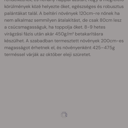
körülmények közé helyezte őket, egészséges és robusztus
palántákat talál. A beltéri növények 120cm-re nőnek ha
nem alkalmaz semmilyen átalakítást, de csak 80cm lesz
a csúcsmagasságuk, ha toppolja őket. 8-9 hetes
virágzási fázis után akár 450g/m² betakarításra
készülhet. A szabadban termesztett növények 200cm-es
magasságot érhetnek el, és növényenként 425–475g
terméssel várják az október eleji szüretet.