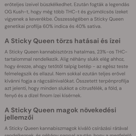
erőteljes ízeivel büszkélkedhet. Ezután fogták a legendás
OG Kush-t, hogy még több THC-t és gyümölcsös ízeket
vigyenek a keverékbe. Összességében a Sticky Queen
genetikai profilja 60% indica és 40% sativa.
A Sticky Queen törzs hatásai és ízei
A Sticky Queen kannabisztörzs hatalmas, 23%-os THC-
tartalommal rendelkezik. Alig néhány slukk elég ahhoz,
hogy érezze, ahogy tetőtől talpig betép - az egész teste
felmelegszik és ellazul. Nem sokkal ezután teljes erővel
kívánni fogja a rágcsálnivalókat. Összetett terpénprofilja
azt jelenti, hogy minden slukkot a citrusfélék, a föld, a
fenyő és a dízel finom ízei kísérnek.
A Sticky Queen magok növekedési
jellemzői
A Sticky Queen kannabiszmagok kiváló csírázási rátával
rendelkeznek, és néhány nappal azután, hogy a megfelelő