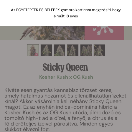
Az EGYETÉRTEK ÉS BELÉPEK gombra kattintva megerősíti, hogy
elmúlt 18 éves
Sticky Queen
Kosher Kush x OG Kush
Kivételesen gyantás kannabisz törzset keres,
amely hatalmas hozamot és ellenállhatatlan ízeket
kínál? Akkor vásárolnia kell néhány Sticky Queen
magot! Ez az enyhén indica-domináns hibrid a
Kosher Kush és az OG Kush utóda, álmodozó és
tompító high-t ad a dízel, a fenyő, a citrus és a
föld erőteljes ízeivel párosítva. Minden egyes
slukkot élvezni fog.