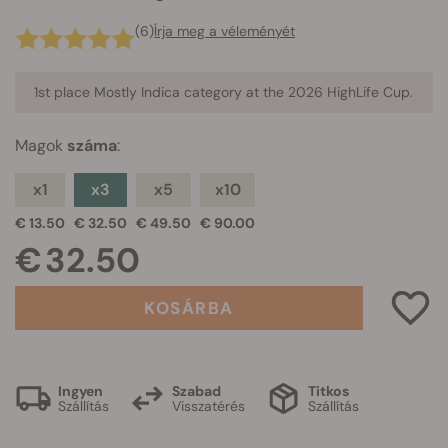
(6)
Írja meg a véleményét
1st place Mostly Indica category at the 2026 HighLife Cup.
Magok
száma
:
x1
x3
x5
x10
€ 13.50
€ 32.50
€ 49.50
€ 90.00
€ 32.50
KOSÁRBA
Ingyen
Szabad
Titkos
Szállítás
Visszatérés
Szállítás