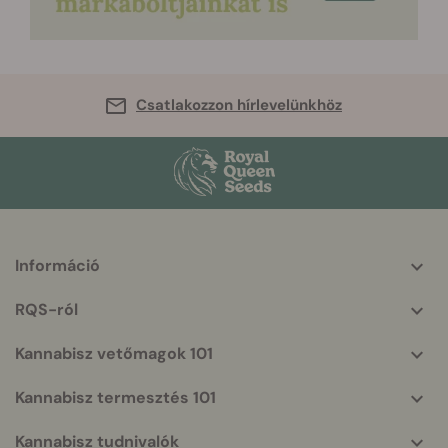
Csatlakozzon hírlevelünkhöz
Információ
More
helpful
RQS-ról
info
Kannabisz vetőmagok 101
Kannabisz termesztés 101
Kannabisz tudnivalók