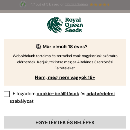
4.7 out of 5 based on
58690 reviews
3 extra
Triple G Auto
az első 100-nak,
🎁
aki az 
JULY
26
 kódot használja
🌿
Már elmúlt 18 éves?
-30%
Weboldalunk tartalma és termékei csak nagykorúak számára
elérhetőek. Kérjük, tekintse meg az Általános Szerződési
Feltételeket.
Nem, még nem vagyok 18+
Elfogadom
cookie-beállítások
és
adatvédelmi
szabályzat
EGYETÉRTEK ÉS BELÉPEK