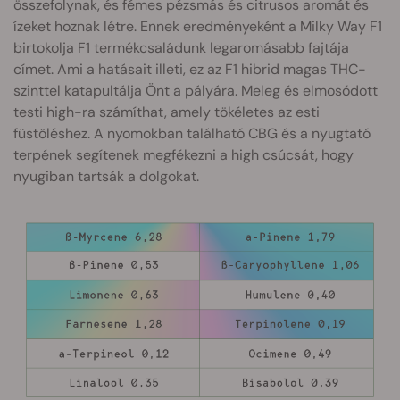
összefolynak, és fémes pézsmás és citrusos aromát és
ízeket hoznak létre. Ennek eredményeként a Milky Way F1
birtokolja F1 termékcsaládunk legaromásabb fajtája
címet. Ami a hatásait illeti, ez az F1 hibrid magas THC-
szinttel katapultálja Önt a pályára. Meleg és elmosódott
testi high-ra számíthat, amely tökéletes az esti
füstöléshez. A nyomokban található CBG és a nyugtató
terpének segítenek megfékezni a high csúcsát, hogy
nyugiban tartsák a dolgokat.