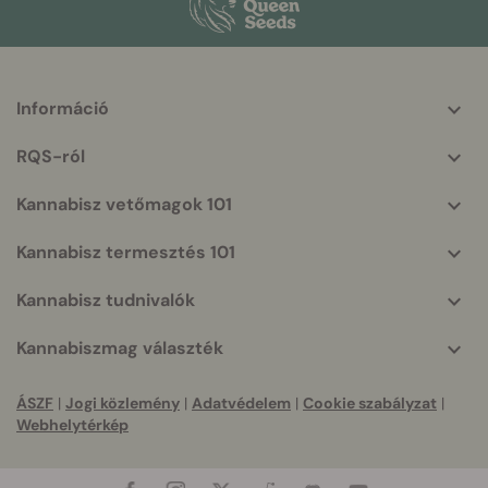
Információ
More
helpful
RQS-ról
info
Kannabisz vetőmagok 101
Kannabisz termesztés 101
Kannabisz tudnivalók
Kannabiszmag választék
ÁSZF
|
Jogi közlemény
|
Adatvédelem
|
Cookie szabályzat
|
Webhelytérkép