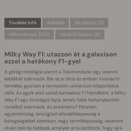
További infó
Adatlap
Kérdések
(3)
Vélemények (134)
Vásárlói képek (4)
Milky Way F1: utazzon át a galaxison
ezzel a hatékony F1-gyel
A görög mitológia szerint a Tejútrendszer egy istennő
kebléből származik. Bár ez a törzs az emberi innováció
terméke, gyorsan a termesztő-univerzum központjává
válik. Az egyik első valódi kannabisz F1 hibridként, a Milky
Way F1 egy önvirágzó fajta, amely több beltenyésztett
vonalból származik. Az eredmény? Páratlan
egyöntetűség, lenyűgöző ellenállóképesség a
betegségekkel szemben, nagy termőképesség, valamint
olyan ízek és hatások, amelyek arra ösztönzik, hogy újra