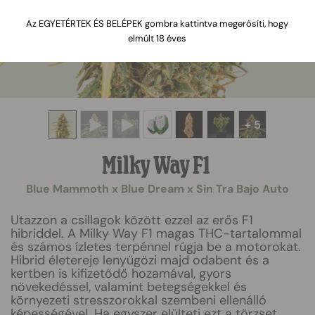
Az EGYETÉRTEK ÉS BELÉPEK gombra kattintva megerősíti, hogy
elmúlt 18 éves
+ 5
Milky Way F1
Blue Mammoth x Blue Dream x Sin Tra Bajo Auto
Utazzon a csillagok között ezzel az erős F1
hibriddel. A Milky Way F1 magas THC-tartalommal
és számos ízletes terpénnel rúgja be a motorokat.
Hibrid életereje lenyűgözi majd odabent és a
kertben is kifizetődő hozamával, gyors
növekedéssel, valamint betegségekkel és
környezeti stresszorokkal szembeni ellenálló
képességével. Ha egyszer elülteti ezt a törzset,