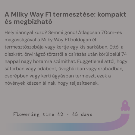
A Milky Way F1 termesztése: kompakt
és megbízható
Helyhiánnyal küzd? Semmi gond! Átlagosan 70cm-es
magasságával a Milky Way F1 boldogan él
termesztőszobája vagy kertje egy kis sarkában. Ettől a
diszkrét, önvirágzó törzstől a csírázás után körülbelül 74
nappal nagy hozamra számíthat. Függetlenül attól, hogy
sátorban vagy odabent, üvegházban vagy szabadban,
cserépben vagy kerti ágyásban termeszt, ezek a
növények készen állnak, hogy teljesítsenek.