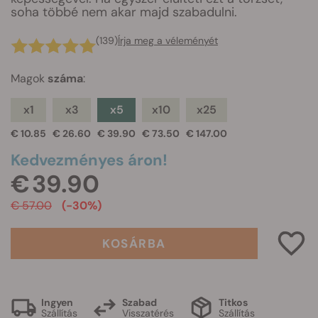
soha többé nem akar majd szabadulni.
(139)
Írja meg a véleményét
Magok
száma
:
x1
x3
x5
x10
x25
€ 10.85
€ 26.60
€ 39.90
€ 73.50
€ 147.00
Kedvezményes áron!
€ 39.90
€ 57.00
(-30%)
KOSÁRBA
Ingyen
Szabad
Titkos
Szállítás
Visszatérés
Szállítás