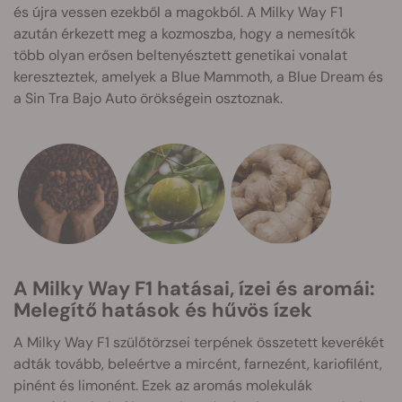
és újra vessen ezekből a magokból. A Milky Way F1
azután érkezett meg a kozmoszba, hogy a nemesítők
több olyan erősen beltenyésztett genetikai vonalat
kereszteztek, amelyek a Blue Mammoth, a Blue Dream és
a Sin Tra Bajo Auto örökségein osztoznak.
A Milky Way F1 hatásai, ízei és aromái:
Melegítő hatások és hűvös ízek
A Milky Way F1 szülőtörzsei terpének összetett keverékét
adták tovább, beleértve a mircént, farnezént, kariofilént,
pinént és limonént. Ezek az aromás molekulák