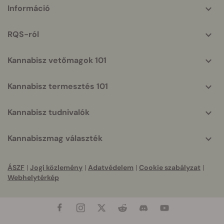
More
Információ
helpful
info
RQS-ról
Kannabisz vetőmagok 101
Kannabisz termesztés 101
Kannabisz tudnivalók
Kannabiszmag választék
ÁSZF
|
Jogi közlemény
|
Adatvédelem
|
Cookie szabályzat
|
Webhelytérkép