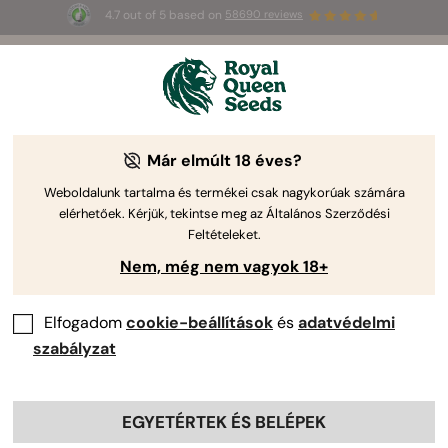
4.7 out of 5 based on
58690 reviews
-40%
-15%
Már elmúlt 18 éves?
Weboldalunk tartalma és termékei csak nagykorúak számára
elérhetőek. Kérjük, tekintse meg az Általános Szerződési
Feltételeket.
Nem, még nem vagyok 18+
Elfogadom
cookie-beállítások
és
adatvédelmi
szabályzat
Hyperion F1
Cherry Pie Auto
€ 24.00
€ 22.95
€ 40.00
€ 27.00
EGYETÉRTEK ÉS BELÉPEK