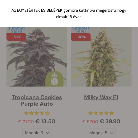
Az EGYETÉRTEK ÉS BELÉPEK gombra kattintva megerősíti, hogy
elmúlt 18 éves
-50%
-30%
Tropicana Cookies
Milky Way F1
Purple Auto
€ 13.50
€ 39.90
€ 27.00
€ 57.00